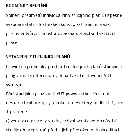
PODMÍNKY SPLNĚNÍ
Splnění předmětů individuálního studijního plánu, úspěšné
vykonání státní doktorské zkoušky, zahraniční praxe,
příslušná tvůrčí činnost a úspěšná obhajoba disertační
práce.
VYTVÁŘENÍ STUDIJNÍCH PLÁNŮ
Pravidla a podmínky pro tvorbu studijních plánů studijních
programů uskutečňovaných na Fakultě stavební VUT
vymezuje:
Řád studijních programů VUT (www.vutbr.cz/uredni-
deska/vnitrni-predpisy-a-dokumenty), který podle čl. 1, odst.
1 písmene:
c) vymezuje procesy vzniku, schvalování a změn návrhů
studijních programů před jejich předložením k akreditaci