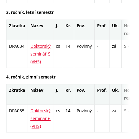
3. ročník, letní semestr
Zkratka
Název
J.
Kr.
Pov.
Prof.
Uk.
Hod.
rozsah
DPA034
Doktorský
cs
14
Povinný
-
zá
S - 78
seminář 5
(VHS)
4. ročník, zimní semestr
Zkratka
Název
J.
Kr.
Pov.
Prof.
Uk.
Hod.
rozsah
DPA035
Doktorský
cs
14
Povinný
-
zá
S - 78
seminář 6
(VHS)