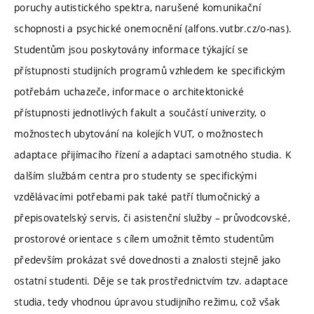
poruchy autistického spektra, narušené komunikační
schopnosti a psychické onemocnění (alfons.vutbr.cz/o-nas).
Studentům jsou poskytovány informace týkající se
přístupnosti studijních programů vzhledem ke specifickým
potřebám uchazeče, informace o architektonické
přístupnosti jednotlivých fakult a součástí univerzity, o
možnostech ubytování na kolejích VUT, o možnostech
adaptace přijímacího řízení a adaptaci samotného studia. K
dalším službám centra pro studenty se specifickými
vzdělávacími potřebami pak také patří tlumočnický a
přepisovatelský servis, či asistenční služby – průvodcovské,
prostorové orientace s cílem umožnit těmto studentům
především prokázat své dovednosti a znalosti stejně jako
ostatní studenti. Děje se tak prostřednictvím tzv. adaptace
studia, tedy vhodnou úpravou studijního režimu, což však