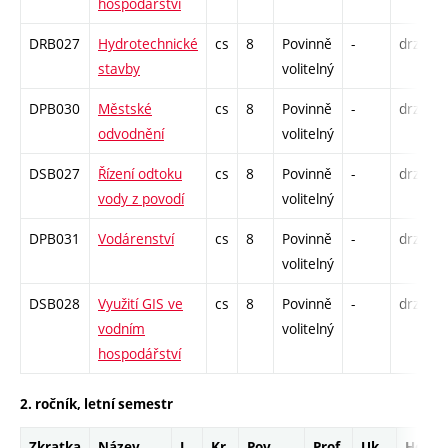
hospodářství
DRB027
Hydrotechnické
cs
8
Povinně
-
drzk
stavby
volitelný
DPB030
Městské
cs
8
Povinně
-
drzk
odvodnění
volitelný
DSB027
Řízení odtoku
cs
8
Povinně
-
drzk
vody z povodí
volitelný
DPB031
Vodárenství
cs
8
Povinně
-
drzk
volitelný
DSB028
Využití GIS ve
cs
8
Povinně
-
drzk
vodním
volitelný
hospodářství
2. ročník, letní semestr
Zkratka
Název
J.
Kr.
Pov.
Prof.
Uk.
Hod.