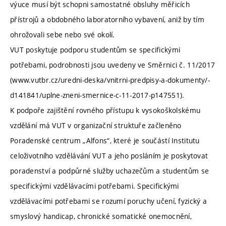
výuce musí být schopni samostatné obsluhy měřicích
přístrojů a obdobného laboratorního vybavení, aniž by tím
ohrožovali sebe nebo své okolí.
VUT poskytuje podporu studentům se specifickými
potřebami, podrobnosti jsou uvedeny ve Směrnici č. 11/2017
(www.vutbr.cz/uredni-deska/vnitrni-predpisy-a-dokumenty/-
d141841/uplne-zneni-smernice-c-11-2017-p147551).
K podpoře zajištění rovného přístupu k vysokoškolskému
vzdělání má VUT v organizační struktuře začleněno
Poradenské centrum „Alfons“, které je součástí Institutu
celoživotního vzdělávání VUT a jeho posláním je poskytovat
poradenství a podpůrné služby uchazečům a studentům se
specifickými vzdělávacími potřebami. Specifickými
vzdělávacími potřebami se rozumí poruchy učení, fyzický a
smyslový handicap, chronické somatické onemocnění,