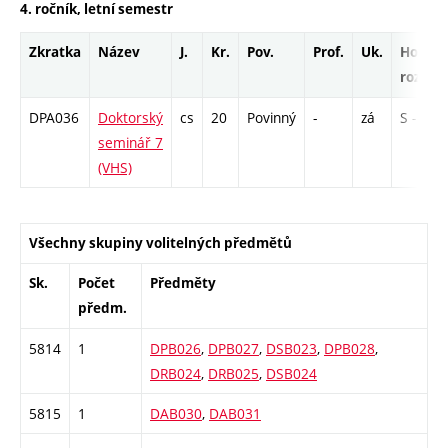
4. ročník, letní semestr
Zkratka
Název
J.
Kr.
Pov.
Prof.
Uk.
Hod.
rozsah
DPA036
Doktorský
cs
20
Povinný
-
zá
S - 78
seminář 7
(VHS)
Všechny skupiny volitelných předmětů
Sk.
Počet
Předměty
předm.
5814
1
DPB026
,
DPB027
,
DSB023
,
DPB028
,
DRB024
,
DRB025
,
DSB024
5815
1
DAB030
,
DAB031