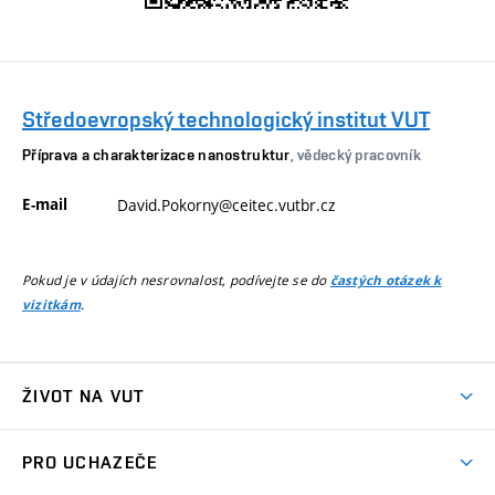
Středoevropský technologický institut VUT
Příprava a charakterizace nanostruktur
, vědecký pracovník
E-mail
David.Pokorny@ceitec.vutbr.cz
Pokud je v údajích nesrovnalost, podívejte se do
častých otázek k
.
vizitkám
ŽIVOT NA VUT
Atmosféra VUT
PRO UCHAZEČE
Prostory školy