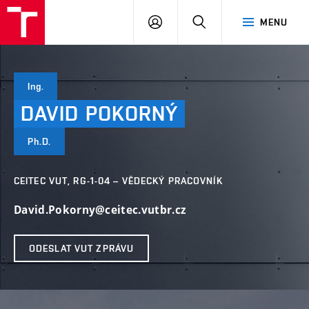
VUT
PŘIHLÁSIT
HLEDAT
MENU
SE
Ing.
DAVID
POKORNÝ
Ph.D.
CEITEC VUT, RG-1-04 – VĚDECKÝ PRACOVNÍK
David.Pokorny@ceitec.vutbr.cz
ODESLAT VUT ZPRÁVU