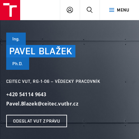
VUT
PŘIHLÁSIT
HLEDAT
MENU
SE
Ing.
PAVEL
BLAŽEK
Ph.D.
CEITEC VUT, RG-1-06 – VĚDECKÝ PRACOVNÍK
+420 54114 9643
Pavel.Blazek@ceitec.vutbr.cz
ODESLAT VUT ZPRÁVU