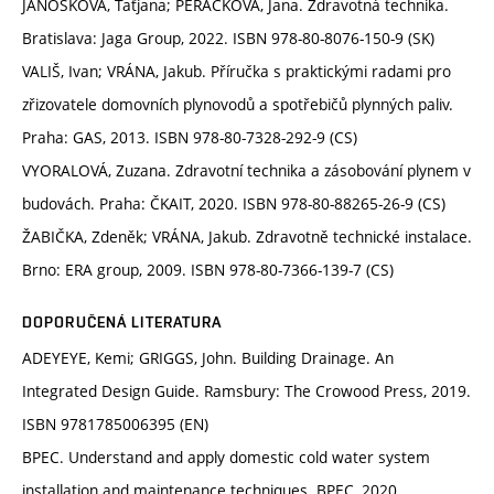
JÁNOŠKOVÁ, Taťjana; PERÁČKOVÁ, Jana. Zdravotná technika.
Bratislava: Jaga Group, 2022. ISBN 978-80-8076-150-9 (SK)
VALIŠ, Ivan; VRÁNA, Jakub. Příručka s praktickými radami pro
zřizovatele domovních plynovodů a spotřebičů plynných paliv.
Praha: GAS, 2013. ISBN 978-80-7328-292-9 (CS)
VYORALOVÁ, Zuzana. Zdravotní technika a zásobování plynem v
budovách. Praha: ČKAIT, 2020. ISBN 978-80-88265-26-9 (CS)
ŽABIČKA, Zdeněk; VRÁNA, Jakub. Zdravotně technické instalace.
Brno: ERA group, 2009. ISBN 978-80-7366-139-7 (CS)
DOPORUČENÁ LITERATURA
ADEYEYE, Kemi; GRIGGS, John. Building Drainage. An
Integrated Design Guide. Ramsbury: The Crowood Press, 2019.
ISBN 9781785006395 (EN)
BPEC. Understand and apply domestic cold water system
installation and maintenance techniques. BPEC, 2020.