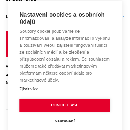
Brno
Podpora excelence
Závěrečné práce
Studium bez bariér
Zpracování osobních údajů uchazečů o studium
Firemní spolupráce
Mezinárodní vědecká rada
Nastavení cookies a osobních
O UNIVERZITĚ
Doktorské studium
Podpora podnikání
E-přihláška
údajů
Zahraniční spolupráce
Systém zajišťování kvality výzkumu
Profil univerzity
Spolupráce se školami
Soubory cookie používáme ke
Vysoké
Výzkumné infrastruktury
shromažďování a analýze informací o výkonu
Udržitelná univerzita
učení
Služby univerzity
Transfer znalostí
a používání webu, zajištění fungování funkcí
technické
Podnikavá univerzita / ContriBUTe
Mezinárodní dohody
ze sociálních médií a ke zlepšení a
Open Science
v
Bezpečná univerzita
přizpůsobení obsahu a reklam. Se souhlasem
Univerzitní sítě
Brně
Projekty
můžeme také předávat marketingovým
VYSOKÉ UČENÍ TECHNICKÉ V BRNĚ
Vyznamenání
platformám některé osobní údaje pro
Projekty ze strukturálních fondů
Antonínská 548/1
www.vut.cz
marketingové účely.
Organizační struktura
602 00 Brno
vut@vutbr.cz
Specifický výzkum
Zjistit více
Úřední deska
Ochrana osobních údajů
POVOLIT VŠE
(externí
Pracovní příležitosti
Nastavení
odkaz)
Podpora a rozvoj zaměstnanců a studujících