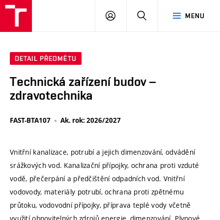
VUT
PŘIHLÁSIT
HLEDAT
MENU
SE
DETAIL PŘEDMĚTU
Technická zařízení budov –
zdravotechnika
FAST-BTA107
Ak. rok: 2026/2027
Vnitřní kanalizace, potrubí a jejich dimenzování, odvádění
srážkových vod. Kanalizační přípojky, ochrana proti vzduté
vodě, přečerpání a předčištění odpadních vod. Vnitřní
vodovody, materiály potrubí, ochrana proti zpětnému
průtoku, vodovodní přípojky, příprava teplé vody včetně
využití obnovitelných zdrojů energie, dimenzování. Plynové