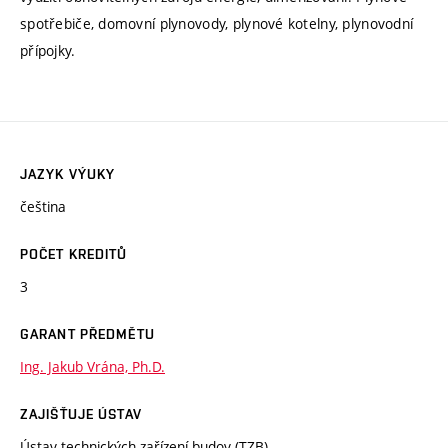
spotřebiče, domovní plynovody, plynové kotelny, plynovodní
přípojky.
JAZYK VÝUKY
čeština
POČET KREDITŮ
3
GARANT PŘEDMĚTU
Ing. Jakub Vrána, Ph.D.
ZAJIŠŤUJE ÚSTAV
Ústav technických zařízení budov (TZB)