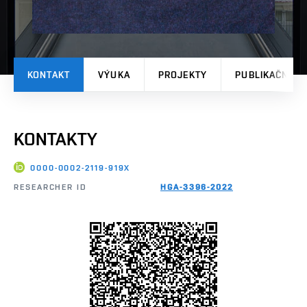
KONTAKT
VÝUKA
PROJEKTY
PUBLIKAČNÍ V
KONTAKTY
0000-0002-2119-919X
RESEARCHER ID
HGA-3396-2022