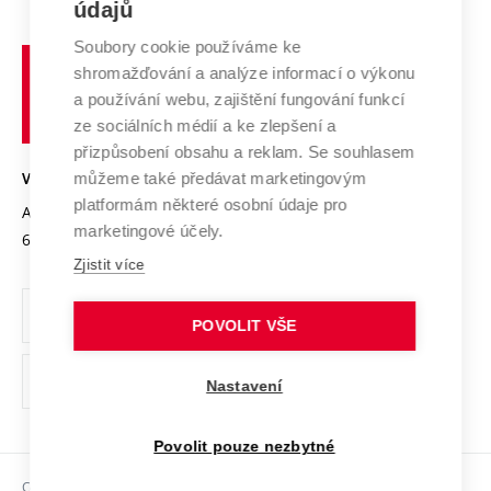
E-přihláška
údajů
Zahraniční spolupráce
Systém zajišťování kvality výzkumu
Profil univerzity
Spolupráce se školami
Soubory cookie používáme ke
Vysoké
Výzkumné infrastruktury
shromažďování a analýze informací o výkonu
Udržitelná univerzita
učení
Služby univerzity
Transfer znalostí
a používání webu, zajištění fungování funkcí
technické
Podnikavá univerzita / ContriBUTe
Mezinárodní dohody
ze sociálních médií a ke zlepšení a
Open Science
v
Bezpečná univerzita
přizpůsobení obsahu a reklam. Se souhlasem
Univerzitní sítě
Brně
Projekty
můžeme také předávat marketingovým
VYSOKÉ UČENÍ TECHNICKÉ V BRNĚ
Vyznamenání
platformám některé osobní údaje pro
Projekty ze strukturálních fondů
Antonínská 548/1
www.vut.cz
marketingové účely.
Organizační struktura
602 00 Brno
vut@vutbr.cz
Specifický výzkum
Zjistit více
Úřední deska
Ochrana osobních údajů
POVOLIT VŠE
(externí
Pracovní příležitosti
Nastavení
odkaz)
Podpora a rozvoj zaměstnanců a studujících
Povolit pouze nezbytné
Rovné příležitosti
Copyright © 2026 VUT
Sociální bezpečí