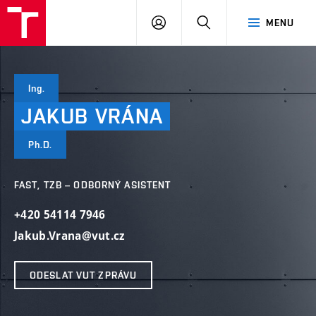
VUT
PŘIHLÁSIT
HLEDAT
MENU
SE
Ing.
JAKUB
VRÁNA
Ph.D.
FAST, TZB – ODBORNÝ ASISTENT
+420 54114 7946
Jakub.Vrana@vut.cz
ODESLAT VUT ZPRÁVU