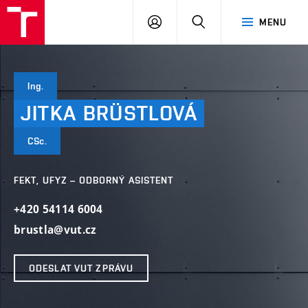
VUT
PŘIHLÁSIT
HLEDAT
MENU
SE
Ing.
JITKA
BRÜSTLOVÁ
CSc.
FEKT, UFYZ – ODBORNÝ ASISTENT
+420 54114 6004
brustla@vut.cz
ODESLAT VUT ZPRÁVU