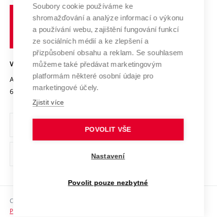
Profil univerzity
Spolupráce se školami
Soubory cookie používáme ke
Vysoké
Výzkumné infrastruktury
shromažďování a analýze informací o výkonu
Udržitelná univerzita
učení
Služby univerzity
Transfer znalostí
a používání webu, zajištění fungování funkcí
technické
Podnikavá univerzita / ContriBUTe
Mezinárodní dohody
ze sociálních médií a ke zlepšení a
Open Science
v
Bezpečná univerzita
přizpůsobení obsahu a reklam. Se souhlasem
Univerzitní sítě
Brně
Projekty
můžeme také předávat marketingovým
VYSOKÉ UČENÍ TECHNICKÉ V BRNĚ
Vyznamenání
platformám některé osobní údaje pro
Projekty ze strukturálních fondů
Antonínská 548/1
www.vut.cz
marketingové účely.
Organizační struktura
602 00 Brno
vut@vutbr.cz
Specifický výzkum
Zjistit více
Úřední deska
Ochrana osobních údajů
POVOLIT VŠE
(externí
Pracovní příležitosti
Nastavení
odkaz)
Podpora a rozvoj zaměstnanců a studujících
Povolit pouze nezbytné
Rovné příležitosti
Copyright © 2026 VUT
Sociální bezpečí
Prohlášení o přístupnosti