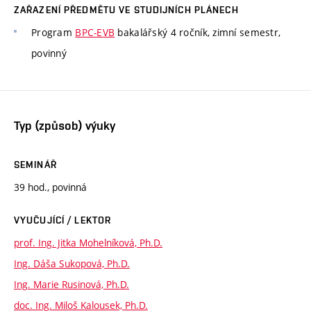
ZAŘAZENÍ PŘEDMĚTU VE STUDIJNÍCH PLÁNECH
Program
BPC-EVB
bakalářský 4 ročník, zimní semestr,
povinný
Typ (způsob) výuky
SEMINÁŘ
39 hod., povinná
VYUČUJÍCÍ / LEKTOR
prof. Ing. Jitka Mohelníková, Ph.D.
Ing. Dáša Sukopová, Ph.D.
Ing. Marie Rusinová, Ph.D.
doc. Ing. Miloš Kalousek, Ph.D.