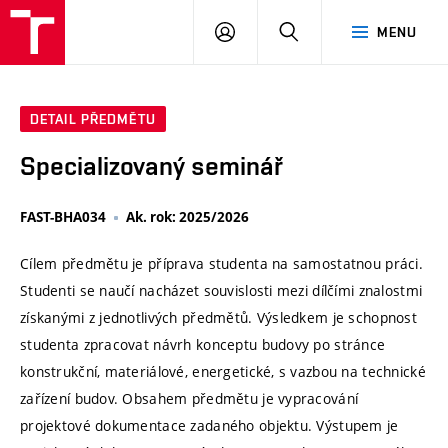
VUT
PŘIHLÁSIT
HLEDAT
MENU
SE
DETAIL PŘEDMĚTU
Specializovaný seminář
FAST-BHA034
Ak. rok: 2025/2026
Cílem předmětu je příprava studenta na samostatnou práci.
Studenti se naučí nacházet souvislosti mezi dílčími znalostmi
získanými z jednotlivých předmětů. Výsledkem je schopnost
studenta zpracovat návrh konceptu budovy po stránce
konstrukční, materiálové, energetické, s vazbou na technické
zařízení budov. Obsahem předmětu je vypracování
projektové dokumentace zadaného objektu. Výstupem je