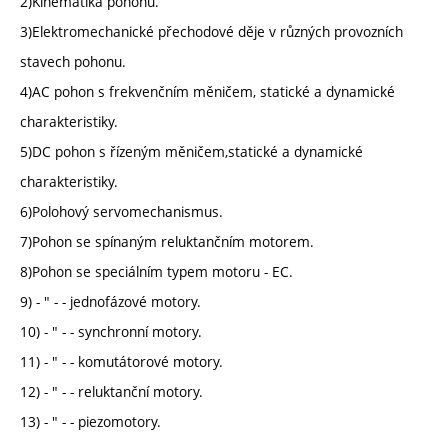
2)Kinematika pohonu.
3)Elektromechanické přechodové děje v různých provozních
stavech pohonu.
4)AC pohon s frekvenčním měničem, statické a dynamické
charakteristiky.
5)DC pohon s řízeným měničem,statické a dynamické
charakteristiky.
6)Polohový servomechanismus.
7)Pohon se spínaným reluktančním motorem.
8)Pohon se speciálním typem motoru - EC.
9) - " - - jednofázové motory.
10) - " - - synchronní motory.
11) - " - - komutátorové motory.
12) - " - - reluktanční motory.
13) - " - - piezomotory.