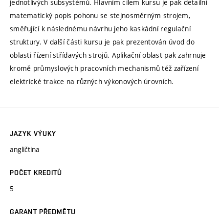
jednotlivých subsystémů. Hlavním cílem kursu je pak detailní
matematický popis pohonu se stejnosměrným strojem,
směřující k následnému návrhu jeho kaskádní regulační
struktury. V další části kursu je pak prezentován úvod do
oblasti řízení střídavých strojů. Aplikační oblast pak zahrnuje
kromě průmyslových pracovních mechanismů též zařízení
elektrické trakce na různých výkonových úrovních.
JAZYK VÝUKY
angličtina
POČET KREDITŮ
5
GARANT PŘEDMĚTU