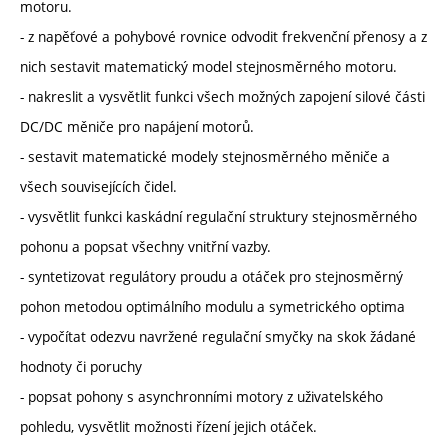
motoru.
- z napěťové a pohybové rovnice odvodit frekvenční přenosy a z
nich sestavit matematický model stejnosměrného motoru.
- nakreslit a vysvětlit funkci všech možných zapojení silové části
DC/DC měniče pro napájení motorů.
- sestavit matematické modely stejnosměrného měniče a
všech souvisejících čidel.
- vysvětlit funkci kaskádní regulační struktury stejnosměrného
pohonu a popsat všechny vnitřní vazby.
- syntetizovat regulátory proudu a otáček pro stejnosměrný
pohon metodou optimálního modulu a symetrického optima
- vypočítat odezvu navržené regulační smyčky na skok žádané
hodnoty či poruchy
- popsat pohony s asynchronními motory z uživatelského
pohledu, vysvětlit možnosti řízení jejich otáček.