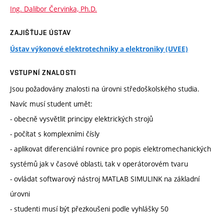
Ing. Dalibor Červinka, Ph.D.
ZAJIŠŤUJE ÚSTAV
Ústav výkonové elektrotechniky a elektroniky (UVEE)
VSTUPNÍ ZNALOSTI
Jsou požadovány znalosti na úrovni středoškolského studia.
Navíc musí student umět:
- obecně vysvětlit principy elektrických strojů
- počítat s komplexními čísly
- aplikovat diferenciální rovnice pro popis elektromechanických
systémů jak v časové oblasti, tak v operátorovém tvaru
- ovládat softwarový nástroj MATLAB SIMULINK na základní
úrovni
- studenti musí být přezkoušeni podle vyhlášky 50