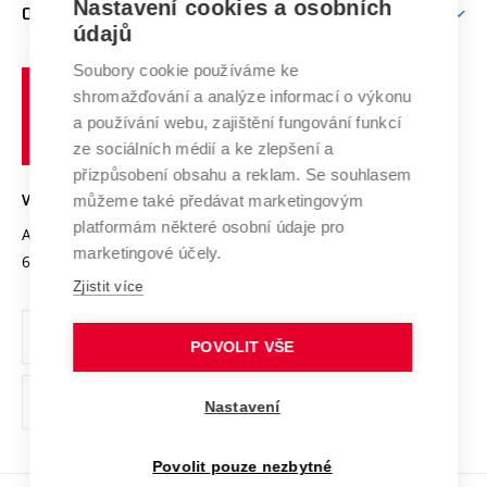
Mezinárodní vědecká rada
Nastavení cookies a osobních
O UNIVERZITĚ
Doktorské studium
Podpora podnikání
E-přihláška
údajů
Zahraniční spolupráce
Systém zajišťování kvality výzkumu
Profil univerzity
Spolupráce se školami
Soubory cookie používáme ke
Vysoké
Výzkumné infrastruktury
shromažďování a analýze informací o výkonu
Udržitelná univerzita
učení
Služby univerzity
Transfer znalostí
a používání webu, zajištění fungování funkcí
technické
Podnikavá univerzita / ContriBUTe
Mezinárodní dohody
ze sociálních médií a ke zlepšení a
Open Science
v
Bezpečná univerzita
přizpůsobení obsahu a reklam. Se souhlasem
Univerzitní sítě
Brně
Projekty
můžeme také předávat marketingovým
VYSOKÉ UČENÍ TECHNICKÉ V BRNĚ
Vyznamenání
platformám některé osobní údaje pro
Projekty ze strukturálních fondů
Antonínská 548/1
www.vut.cz
marketingové účely.
Organizační struktura
602 00 Brno
vut@vutbr.cz
Specifický výzkum
Zjistit více
Úřední deska
Ochrana osobních údajů
POVOLIT VŠE
(externí
Pracovní příležitosti
Nastavení
odkaz)
Podpora a rozvoj zaměstnanců a studujících
Povolit pouze nezbytné
Rovné příležitosti