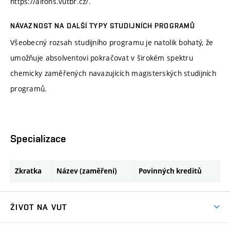
https://alfons.vutbr.cz/.
NÁVAZNOST NA DALŠÍ TYPY STUDIJNÍCH PROGRAMŮ
Všeobecný rozsah studijního programu je natolik bohatý, že
umožňuje absolventovi pokračovat v širokém spektru
chemicky zaměřených navazujících magisterských studijních
programů.
Specializace
Zkratka
Název (zaměření)
Povinných kreditů
ŽIVOT NA VUT
Atmosféra VUT