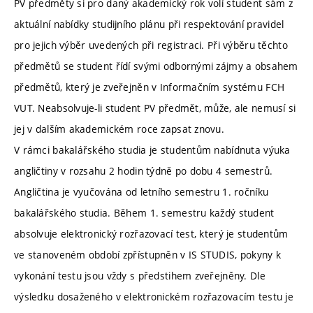
PV předměty si pro daný akademický rok volí student sám z
aktuální nabídky studijního plánu při respektování pravidel
pro jejich výběr uvedených při registraci. Při výběru těchto
předmětů se student řídí svými odbornými zájmy a obsahem
předmětů, který je zveřejněn v Informačním systému FCH
VUT. Neabsolvuje-li student PV předmět, může, ale nemusí si
jej v dalším akademickém roce zapsat znovu.
V rámci bakalářského studia je studentům nabídnuta výuka
angličtiny v rozsahu 2 hodin týdně po dobu 4 semestrů.
Angličtina je vyučována od letního semestru 1. ročníku
bakalářského studia. Během 1. semestru každý student
absolvuje elektronický rozřazovací test, který je studentům
ve stanoveném období zpřístupněn v IS STUDIS, pokyny k
vykonání testu jsou vždy s předstihem zveřejněny. Dle
výsledku dosaženého v elektronickém rozřazovacím testu je