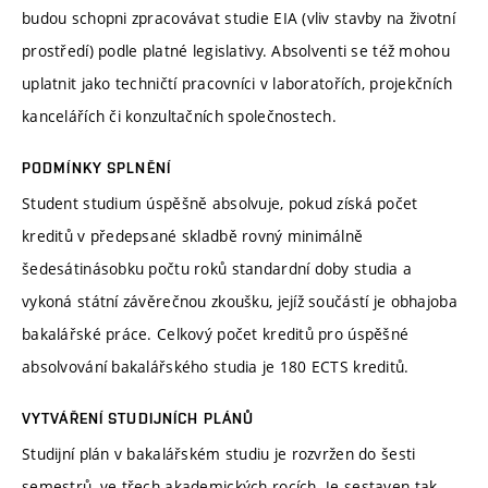
budou schopni zpracovávat studie EIA (vliv stavby na životní
prostředí) podle platné legislativy. Absolventi se též mohou
uplatnit jako techničtí pracovníci v laboratořích, projekčních
kancelářích či konzultačních společnostech.
PODMÍNKY SPLNĚNÍ
Student studium úspěšně absolvuje, pokud získá počet
kreditů v předepsané skladbě rovný minimálně
šedesátinásobku počtu roků standardní doby studia a
vykoná státní závěrečnou zkoušku, jejíž součástí je obhajoba
bakalářské práce. Celkový počet kreditů pro úspěšné
absolvování bakalářského studia je 180 ECTS kreditů.
VYTVÁŘENÍ STUDIJNÍCH PLÁNŮ
Studijní plán v bakalářském studiu je rozvržen do šesti
semestrů, ve třech akademických rocích. Je sestaven tak,