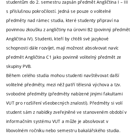
studentům do 2. semestru zapsán předmět Angličtina I – III
s příslušnou pokročilostí. Jedná se pouze o volitelné
předměty nad rámec studia, které studenty připraví na
povinnou zkoušku z angličtiny na úrovni B2 (povinný předmět
Angličtina IV). Studenti, kteří by chtěli své jazykové
schopnosti dále rozvíjet, mají možnost absolvovat navíc
předmět Angličtina C1 jako povinně volitelný předmět ze
skupiny PVB.
Během celého studia mohou studenti navštěvovat další
volitelné předměty, mezi něž patří tělesná výchova a tzv.
svobodné předměty (předměty nabízené jinými fakultami
VUT pro rozšíření všeobecných znalostí). Předměty si volí
student sám z nabídky zveřejněné ve stanoveném období v
informačním systému VUT a může je absolvovat v
libovolném ročníku nebo semestru bakalářského studia.