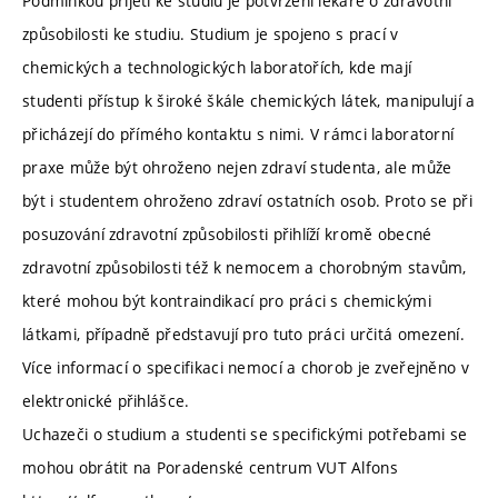
Podmínkou přijetí ke studiu je potvrzení lékaře o zdravotní
způsobilosti ke studiu. Studium je spojeno s prací v
chemických a technologických laboratořích, kde mají
studenti přístup k široké škále chemických látek, manipulují a
přicházejí do přímého kontaktu s nimi. V rámci laboratorní
praxe může být ohroženo nejen zdraví studenta, ale může
být i studentem ohroženo zdraví ostatních osob. Proto se při
posuzování zdravotní způsobilosti přihlíží kromě obecné
zdravotní způsobilosti též k nemocem a chorobným stavům,
které mohou být kontraindikací pro práci s chemickými
látkami, případně představují pro tuto práci určitá omezení.
Více informací o specifikaci nemocí a chorob je zveřejněno v
elektronické přihlášce.
Uchazeči o studium a studenti se specifickými potřebami se
mohou obrátit na Poradenské centrum VUT Alfons