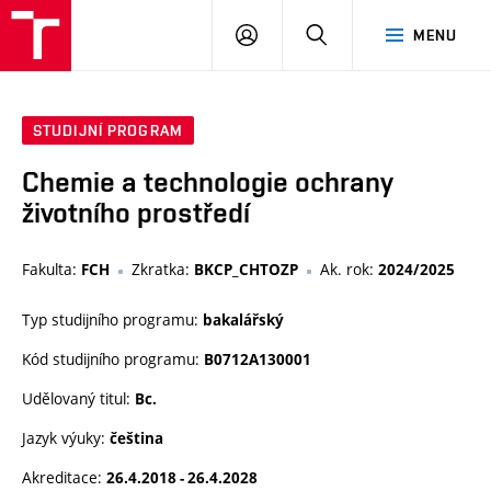
VUT
PŘIHLÁSIT
HLEDAT
MENU
SE
STUDIJNÍ PROGRAM
Chemie a technologie ochrany
životního prostředí
Fakulta:
Zkratka:
Ak. rok:
FCH
BKCP_CHTOZP
2024/2025
Typ studijního programu:
bakalářský
Kód studijního programu:
B0712A130001
Udělovaný titul:
Bc.
Jazyk výuky:
čeština
Akreditace:
26.4.2018 - 26.4.2028