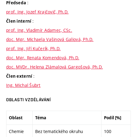
:
Předseda
prof. Ing. Jozef Krajčovič, Ph.D.
:
Člen interní
prof. Ing. Vladimír Adamec, CSc.
doc. Mgr. Michaela Vašinová Galiová, Ph.D.
prof. Ing. Jiří Kučerík, Ph.D.
doc. Mgr. Renata Komendová, Ph.D.
doc. MVDr. Helena Zlámalová Gargošová, Ph.D.
:
Člen externí
Ing. Michal Šubrt
OBLASTI VZDĚLÁVÁNÍ
Oblast
Téma
Podíl [%]
Chemie
Bez tematického okruhu
100