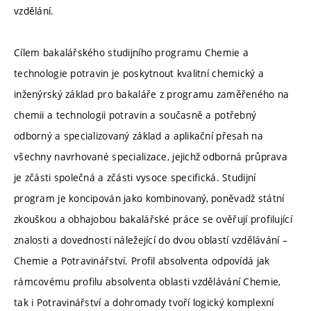
vzdělání.
Cílem bakalářského studijního programu Chemie a
technologie potravin je poskytnout kvalitní chemický a
inženýrský základ pro bakaláře z programu zaměřeného na
chemii a technologii potravin a současně a potřebný
odborný a specializovaný základ a aplikační přesah na
všechny navrhované specializace, jejichž odborná průprava
je zčásti společná a zčásti vysoce specifická. Studijní
program je koncipován jako kombinovaný, poněvadž státní
zkouškou a obhajobou bakalářské práce se ověřují profilující
znalosti a dovednosti náležející do dvou oblastí vzdělávání –
Chemie a Potravinářství. Profil absolventa odpovídá jak
rámcovému profilu absolventa oblasti vzdělávání Chemie,
tak i Potravinářství a dohromady tvoří logický komplexní