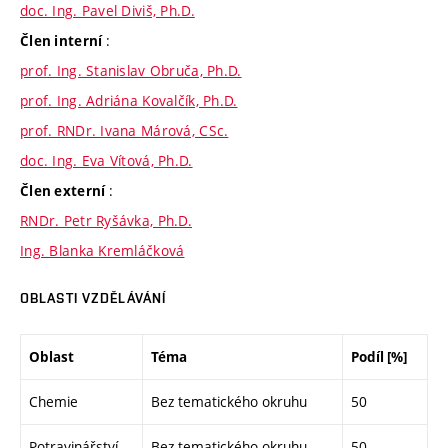
doc. Ing. Pavel Diviš, Ph.D.
:
Člen interní
prof. Ing. Stanislav Obruča, Ph.D.
prof. Ing. Adriána Kovalčík, Ph.D.
prof. RNDr. Ivana Márová, CSc.
doc. Ing. Eva Vítová, Ph.D.
:
Člen externí
RNDr. Petr Ryšávka, Ph.D.
Ing. Blanka Kremláčková
OBLASTI VZDĚLÁVÁNÍ
Oblast
Téma
Podíl [%]
Chemie
Bez tematického okruhu
50
Potravinářství
Bez tematického okruhu
50