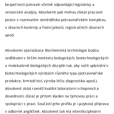
bezpečnosti potravin včetně odpovídající legislativy a
senzorické analýzy. Absolventi pak mohou získat pracovní
pozice v rozvinutém zemědělsko-potravinářském komplexu,
v útvarech kontroly a řízení jakosti, registračních útvarech
apod.
Absolventi specializace Biochemická technologie budou
vzděláváni v širším kontextu biologických, biotechnologických
a molekulárně-biologických disciplín tak, aby našli uplatnění v
biotechnologických výrobách různého typu (potravinářské
produkce, krmivářství, výroba léčiv, diagnostika apod.).
Absolvent získá rovněž kvalitní laboratorní schopnosti a
dovednosti, důraz je přitom kladen na týmovou práci a
spolupráci s praxí. Součástí jeho profilu je i jazyková příprava
v odborné angličtině. Absolvent tak má interdisciplinární