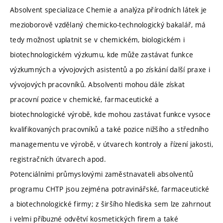
Absolvent specializace Chemie a analýza přírodních látek je
mezioborově vzdělaný chemicko-technologický bakalář, má
tedy možnost uplatnit se v chemickém, biologickém i
biotechnologickém výzkumu, kde může zastávat funkce
výzkumných a vývojových asistentů a po získání další praxe i
vývojových pracovníků. Absolventi mohou dále získat
pracovní pozice v chemické, farmaceutické a
biotechnologické výrobě, kde mohou zastávat funkce vysoce
kvalifikovaných pracovníků a také pozice nižšího a středního
managementu ve výrobě, v útvarech kontroly a řízení jakosti,
registračních útvarech apod.
Potenciálními průmyslovými zaměstnavateli absolventů
programu CHTP jsou zejména potravinářské, farmaceutické
a biotechnologické firmy; z širšího hlediska sem lze zahrnout
i velmi příbuzné odvětví kosmetických firem a také