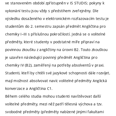
ve stanoveném období zpřístupněn v IS STUDIS; pokyny k
vykonání testu jsou vždy s předstihem zveřejněny. Dle
výsledku dosaženého v elektronickém rozřazovacím testu je
studentům do 2. semestru zapsán předmět Angličtina pro
chemiky I–III s příslušnou pokročilostí. Jedná se o volitelné
předměty, které studenty v podstatné míře připraví na
povinnou zkoušku z angličtiny na úrovni B2. Touto zkouškou
je uzavřen následující povinný předmět Angličtina pro
chemiky IV (B2), zaměřený na potřeby absolventů v praxi.
Studenti, kteří by chtěli své jazykové schopnosti dále rozvíjet,
mají možnost absolvovat navíc volitelné předměty Anglická
konverzace a Angličtina C1.
Během celého studia mohou studenti navštěvovat další
volitelné předměty, mezi něž patří tělesná výchova a tzv.
svobodné předměty (předměty nabízené jinými fakultami