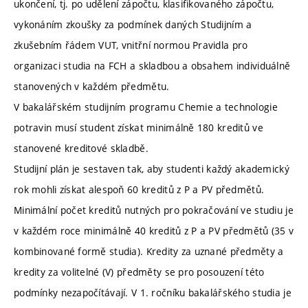
ukončení, tj. po udělení zápočtu, klasifikovaného zápočtu,
vykonáním zkoušky za podmínek daných Studijním a
zkušebním řádem VUT, vnitřní normou Pravidla pro
organizaci studia na FCH a skladbou a obsahem individuálně
stanovených v každém předmětu.
V bakalářském studijním programu Chemie a technologie
potravin musí student získat minimálně 180 kreditů ve
stanovené kreditové skladbě.
Studijní plán je sestaven tak, aby studenti každý akademický
rok mohli získat alespoň 60 kreditů z P a PV předmětů.
Minimální počet kreditů nutných pro pokračování ve studiu je
v každém roce minimálně 40 kreditů z P a PV předmětů (35 v
kombinované formě studia). Kredity za uznané předměty a
kredity za volitelné (V) předměty se pro posouzení této
podmínky nezapočítávají. V 1. ročníku bakalářského studia je