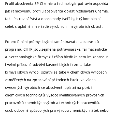
Profil absolventa SP Chemie a technologie potravin odpovídá
jak rámcovému profilu absolventa oblasti vzdělávání Chemie,
tak i Potravinářství a dohromady tvoří logický komplexní
celek s uplatněním v řadě výrobních i nevýrobních oblastí.
Potenciálními průmyslovými zaměstnavateli absolventů
programu CHTP jsou zejména potravinářské, farmaceutické
a biotechnologické firmy; z širšího hlediska sem lze zahrnout
i velmi příbuzné odvětví kosmetických firem a také
krmivářských výrob. Uplatní se také v chemických výrobách
zaměřených na zpracování přírodních látek. Ve všech
uvedených výrobách se absolventi uplatní na pozici
chemických technologů, vysoce kvalifikovaných provozních
pracovníků chemických výrob a technických pracovníků,
osob odborně způsobilých pro výrobu chemických látek nebo