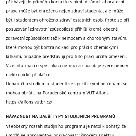
přicházejí do přímého kontaktu s nimi. V rámci laboratorní
praxe může být ohroženo nejen zdraví studenta, ale může
být i studentem ohroženo zdraví ostatních osob. Proto se při
posuzování zdravotní způsobilosti přihlíží kromě obecné
zdravotní způsobilosti též k nemocem a chorobným stavům,
které mohou být kontraindikací pro práci s chemickými
látkami, případně představují pro tuto práci určitá omezení.
Více informací o specifikaci nemocí a chorob je zveřejněno v
elektronické přihlášce.
Uchazeči o studium a studenti se specifickými potřebami se
mohou obrátit na Poradenské centrum VUT Alfons
https://alfons.vutbr.cz/.
NÁVAZNOST NA DALŠÍ TYPY STUDIJNÍCH PROGRAMŮ
Všeobecný rozsah studijního programu je natolik bohatý, že
umožňuje absolventovi pokračovat v širokém spektru