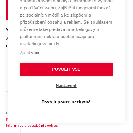
shromažďování a analýze informací o výkonu
Udržitelná univerzita
učení
Služby univerzity
Transfer znalostí
a používání webu, zajištění fungování funkcí
technické
Podnikavá univerzita / ContriBUTe
Mezinárodní dohody
ze sociálních médií a ke zlepšení a
Open Science
v
Bezpečná univerzita
přizpůsobení obsahu a reklam. Se souhlasem
Univerzitní sítě
Brně
Projekty
můžeme také předávat marketingovým
VYSOKÉ UČENÍ TECHNICKÉ V BRNĚ
Vyznamenání
platformám některé osobní údaje pro
Projekty ze strukturálních fondů
Antonínská 548/1
www.vut.cz
marketingové účely.
Organizační struktura
602 00 Brno
vut@vutbr.cz
Specifický výzkum
Zjistit více
Úřední deska
Ochrana osobních údajů
POVOLIT VŠE
(externí
Pracovní příležitosti
Nastavení
odkaz)
Podpora a rozvoj zaměstnanců a studujících
Povolit pouze nezbytné
Rovné příležitosti
Copyright © 2026 VUT
Sociální bezpečí
Prohlášení o přístupnosti
HR Award
Informace o používání cookies