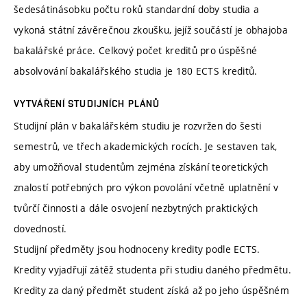
šedesátinásobku počtu roků standardní doby studia a
vykoná státní závěrečnou zkoušku, jejíž součástí je obhajoba
bakalářské práce. Celkový počet kreditů pro úspěšné
absolvování bakalářského studia je 180 ECTS kreditů.
VYTVÁŘENÍ STUDIJNÍCH PLÁNŮ
Studijní plán v bakalářském studiu je rozvržen do šesti
semestrů, ve třech akademických rocích. Je sestaven tak,
aby umožňoval studentům zejména získání teoretických
znalostí potřebných pro výkon povolání včetně uplatnění v
tvůrčí činnosti a dále osvojení nezbytných praktických
dovedností.
Studijní předměty jsou hodnoceny kredity podle ECTS.
Kredity vyjadřují zátěž studenta při studiu daného předmětu.
Kredity za daný předmět student získá až po jeho úspěšném