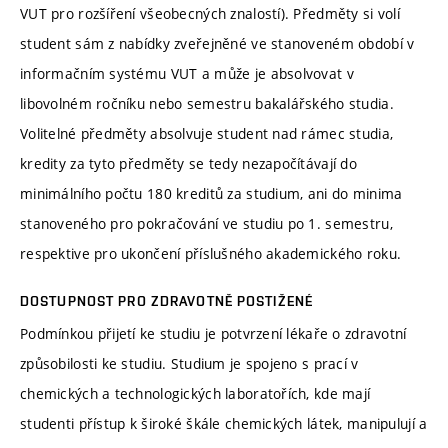
VUT pro rozšíření všeobecných znalostí). Předměty si volí
student sám z nabídky zveřejněné ve stanoveném období v
informačním systému VUT a může je absolvovat v
libovolném ročníku nebo semestru bakalářského studia.
Volitelné předměty absolvuje student nad rámec studia,
kredity za tyto předměty se tedy nezapočítávají do
minimálního počtu 180 kreditů za studium, ani do minima
stanoveného pro pokračování ve studiu po 1. semestru,
respektive pro ukončení příslušného akademického roku.
DOSTUPNOST PRO ZDRAVOTNĚ POSTIŽENÉ
Podmínkou přijetí ke studiu je potvrzení lékaře o zdravotní
způsobilosti ke studiu. Studium je spojeno s prací v
chemických a technologických laboratořích, kde mají
studenti přístup k široké škále chemických látek, manipulují a