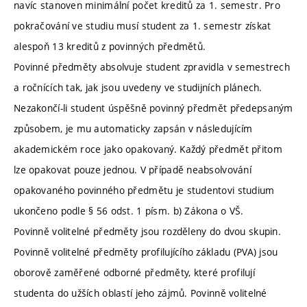
navíc stanoven minimální počet kreditů za 1. semestr. Pro
pokračování ve studiu musí student za 1. semestr získat
alespoň 13 kreditů z povinných předmětů.
Povinné předměty absolvuje student zpravidla v semestrech
a ročnících tak, jak jsou uvedeny ve studijních plánech.
Nezakončí-li student úspěšně povinný předmět předepsaným
způsobem, je mu automaticky zapsán v následujícím
akademickém roce jako opakovaný. Každý předmět přitom
lze opakovat pouze jednou. V případě neabsolvování
opakovaného povinného předmětu je studentovi studium
ukončeno podle § 56 odst. 1 písm. b) Zákona o VŠ.
Povinně volitelné předměty jsou rozděleny do dvou skupin.
Povinně volitelné předměty profilujícího základu (PVA) jsou
oborově zaměřené odborné předměty, které profilují
studenta do užších oblastí jeho zájmů. Povinně volitelné