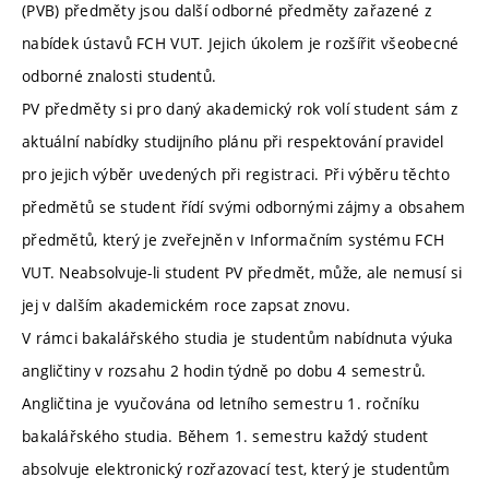
(PVB) předměty jsou další odborné předměty zařazené z
nabídek ústavů FCH VUT. Jejich úkolem je rozšířit všeobecné
odborné znalosti studentů.
PV předměty si pro daný akademický rok volí student sám z
aktuální nabídky studijního plánu při respektování pravidel
pro jejich výběr uvedených při registraci. Při výběru těchto
předmětů se student řídí svými odbornými zájmy a obsahem
předmětů, který je zveřejněn v Informačním systému FCH
VUT. Neabsolvuje-li student PV předmět, může, ale nemusí si
jej v dalším akademickém roce zapsat znovu.
V rámci bakalářského studia je studentům nabídnuta výuka
angličtiny v rozsahu 2 hodin týdně po dobu 4 semestrů.
Angličtina je vyučována od letního semestru 1. ročníku
bakalářského studia. Během 1. semestru každý student
absolvuje elektronický rozřazovací test, který je studentům