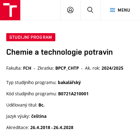
VUT
PŘIHLÁSIT
HLEDAT
MENU
SE
STUDIJNÍ PROGRAM
Chemie a technologie potravin
Fakulta:
Zkratka:
Ak. rok:
FCH
BPCP_CHTP
2024/2025
Typ studijního programu:
bakalářský
Kód studijního programu:
B0721A210001
Udělovaný titul:
Bc.
Jazyk výuky:
čeština
Akreditace:
26.4.2018 - 26.4.2028