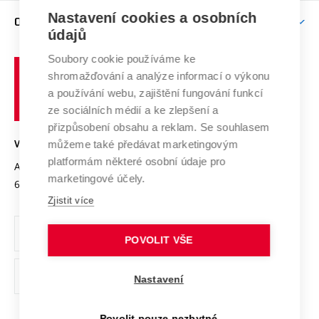
Zpracování osobních údajů uchazečů o studium
Firemní spolupráce
Mezinárodní vědecká rada
Nastavení cookies a osobních
O UNIVERZITĚ
Doktorské studium
Podpora podnikání
E-přihláška
údajů
Zahraniční spolupráce
Systém zajišťování kvality výzkumu
Profil univerzity
Spolupráce se školami
Soubory cookie používáme ke
Vysoké
Výzkumné infrastruktury
shromažďování a analýze informací o výkonu
Udržitelná univerzita
učení
Služby univerzity
Transfer znalostí
a používání webu, zajištění fungování funkcí
technické
Podnikavá univerzita / ContriBUTe
Mezinárodní dohody
ze sociálních médií a ke zlepšení a
Open Science
v
Bezpečná univerzita
přizpůsobení obsahu a reklam. Se souhlasem
Univerzitní sítě
Brně
Projekty
můžeme také předávat marketingovým
VYSOKÉ UČENÍ TECHNICKÉ V BRNĚ
Vyznamenání
platformám některé osobní údaje pro
Projekty ze strukturálních fondů
Antonínská 548/1
www.vut.cz
marketingové účely.
Organizační struktura
602 00 Brno
vut@vutbr.cz
Specifický výzkum
Zjistit více
Úřední deska
Ochrana osobních údajů
POVOLIT VŠE
(externí
Pracovní příležitosti
Nastavení
odkaz)
Podpora a rozvoj zaměstnanců a studujících
Povolit pouze nezbytné