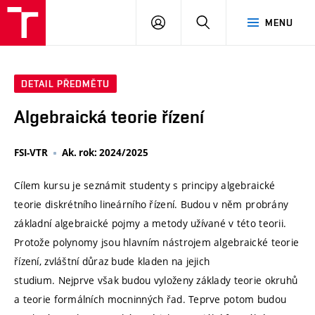
VUT
PŘIHLÁSIT
HLEDAT
MENU
SE
DETAIL PŘEDMĚTU
Algebraická teorie řízení
FSI-VTR
Ak. rok: 2024/2025
Cílem kursu je seznámit studenty s principy algebraické
teorie diskrétního lineárního řízení. Budou v něm probrány
základní algebraické pojmy a metody užívané v této teorii.
Protože polynomy jsou hlavním nástrojem algebraické teorie
řízení, zvláštní důraz bude kladen na jejich
studium. Nejprve však budou vyloženy základy teorie okruhů
a teorie formálních mocninných řad. Teprve potom budou