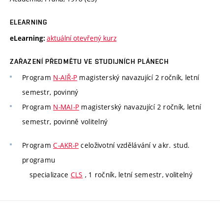
ELEARNING
aktuální otevřený kurz
eLearning:
ZAŘAZENÍ PŘEDMĚTU VE STUDIJNÍCH PLÁNECH
Program
N-AIŘ-P
magisterský navazující 2 ročník, letní
semestr, povinný
Program
N-MAI-P
magisterský navazující 2 ročník, letní
semestr, povinně volitelný
Program
C-AKR-P
celoživotní vzdělávání v akr. stud.
programu
specializace
CLS
, 1 ročník, letní semestr, volitelný