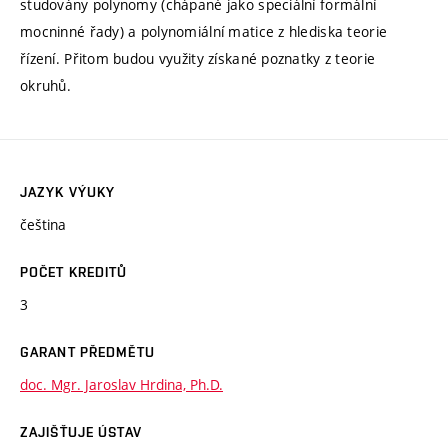
studovány polynomy (chápané jako speciální formální
mocninné řady) a polynomiální matice z hlediska teorie
řízení. Přitom budou využity získané poznatky z teorie
okruhů.
JAZYK VÝUKY
čeština
POČET KREDITŮ
3
GARANT PŘEDMĚTU
doc. Mgr. Jaroslav Hrdina, Ph.D.
ZAJIŠŤUJE ÚSTAV