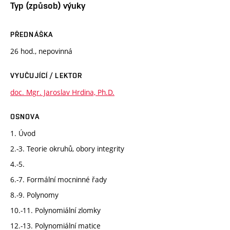
Typ (způsob) výuky
PŘEDNÁŠKA
26 hod., nepovinná
VYUČUJÍCÍ / LEKTOR
doc. Mgr. Jaroslav Hrdina, Ph.D.
OSNOVA
1. Úvod
2.-3. Teorie okruhů, obory integrity
4.-5.
6.-7. Formální mocninné řady
8.-9. Polynomy
10.-11. Polynomiální zlomky
12.-13. Polynomiální matice