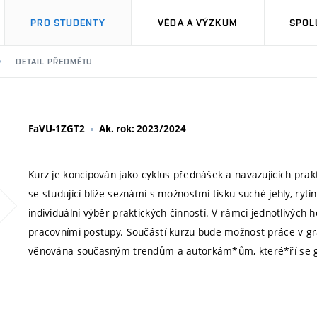
PRO STUDENTY
VĚDA A VÝZKUM
SPOL
DETAIL PŘEDMĚTU
FaVU-1ZGT2
Ak. rok: 2023/2024
Kurz je koncipován jako cyklus přednášek a navazujících prak
se studující blíže seznámí s možnostmi tisku suché jehly, rytin
individuální výběr praktických činností. V rámci jednotlivých 
pracovními postupy. Součástí kurzu bude možnost práce v gr
věnována současným trendům a autorkám*ům, které*ří se gra