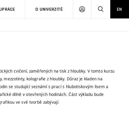
PŘIHLÁSIT
HLEDAT
UPRÁCE
O UNIVERZITĚ
EN
SE
tických cvičení, zaměřených na tisk z hloubky. V tomto kurzu
y, mezzotinty, kolografie z hloubky. Důraz je kladen na
hodin se studující seznámí s prací s hlubotiskovým lisem a
afické dílně v otevřených hodinách. Část výkladu bude
fikou ve své tvorbě zabývají.