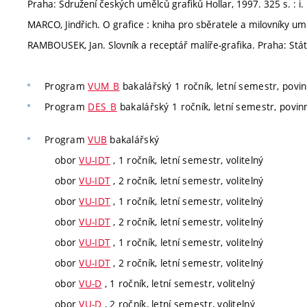
Praha: Sdružení českých umělců grafiků Hollar, 1997. 325 s. : i
MARCO, Jindřich. O grafice : kniha pro sběratele a milovníky um
RAMBOUSEK, Jan. Slovník a receptář malíře-grafika. Praha: Státn
Program
VUM_B
bakalářský 1 ročník, letní semestr, povin
Program
DES_B
bakalářský 1 ročník, letní semestr, povinn
Program
VUB
bakalářský
obor
VU-IDT
, 1 ročník, letní semestr, volitelný
obor
VU-IDT
, 2 ročník, letní semestr, volitelný
obor
VU-IDT
, 1 ročník, letní semestr, volitelný
obor
VU-IDT
, 2 ročník, letní semestr, volitelný
obor
VU-IDT
, 1 ročník, letní semestr, volitelný
obor
VU-IDT
, 2 ročník, letní semestr, volitelný
obor
VU-D
, 1 ročník, letní semestr, volitelný
obor
VU-D
, 2 ročník, letní semestr, volitelný