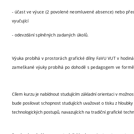
- účast ve výuce (2 povolené neomluvené absence) nebo pře
vyučující
- odevzdání splněných zadaných úkolů.
Výuka probíhá v prostorách grafické dílny FaVU VUT v hodin
zameškané výuky probíhá po dohodě s pedagogem ve formě in
Cílem kurzu je nabídnout studujícím základní orientaci v možnos
bude posilovat schopnost studujících uvažovat o tisku z hloub
technologických postupů, navazujících na tradiční grafické techn