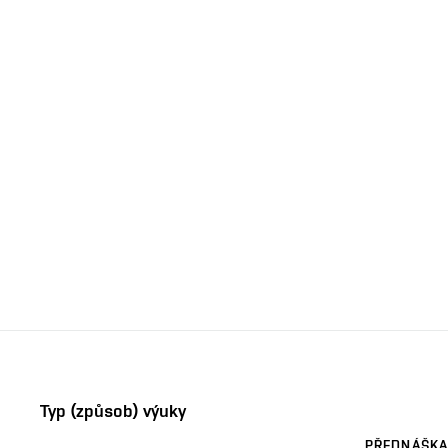
Typ (způsob) výuky
PŘEDNÁŠKA