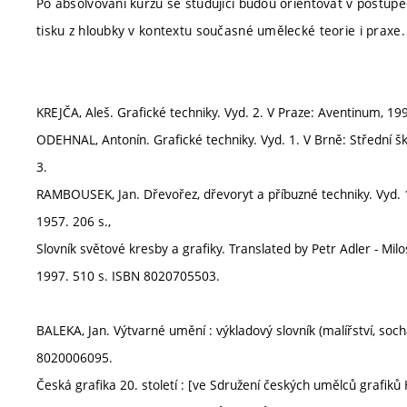
Po absolvování kurzu se studující budou orientovat v postup
tisku z hloubky v kontextu současné umělecké teorie i praxe.
KREJČA, Aleš. Grafické techniky. Vyd. 2. V Praze: Aventinum, 1
ODEHNAL, Antonín. Grafické techniky. Vyd. 1. V Brně: Střední 
3.
RAMBOUSEK, Jan. Dřevořez, dřevoryt a příbuzné techniky. Vyd. 
1957. 206 s.,
Slovník světové kresby a grafiky. Translated by Petr Adler - Mi
1997. 510 s. ISBN 8020705503.
BALEKA, Jan. Výtvarné umění : výkladový slovník (malířství, soch
8020006095.
Česká grafika 20. století : [ve Sdružení českých umělců grafiků H