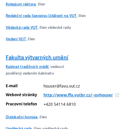
Kolegium rektora
, člen
Redakční rada časopisu Události na VUT
, člen
Vědecká rada VUT
, člen vědecké rady
Vedení VUT
, člen
Fakulta výtvarných umění
Kabinet tradičních médií
, vedoucí
pověřený vedením kabinetu
E-mail
houser@favu.vut.cz
Webové stránky
http://www.ffa.vutbr.cz/~qvhouser
Pracovní telefon
+420 54114 6810
Dislokační komise
, člen
Umělecká rada
, člen umělecké rady