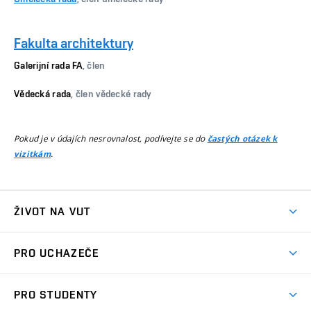
Fakulta architektury
Galerijní rada FA
, člen
Vědecká rada
, člen vědecké rady
Pokud je v údajích nesrovnalost, podívejte se do
častých otázek k
.
vizitkám
ŽIVOT NA VUT
Atmosféra VUT
PRO UCHAZEČE
Prostory školy
Proč na VUT
Koleje
PRO STUDENTY
Studijní programy