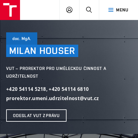
VUT
PŘIHLÁSIT
HLEDAT
MENU
SE
doc. MgA.
MILAN
HOUSER
VUT – PROREKTOR PRO UMĚLECKOU ČINNOST A
UDRŽITELNOST
+420 54114 5218
,
+420 54114 6810
prorektor.umeni.udrzitelnost@vut.cz
ODESLAT VUT ZPRÁVU