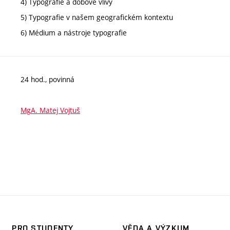
4) Typografie a dobové vlivy
5) Typografie v našem geografickém kontextu
6) Médium a nástroje typografie
24 hod., povinná
MgA. Matej Vojtuš
PRO STUDENTY
VĚDA A VÝZKUM