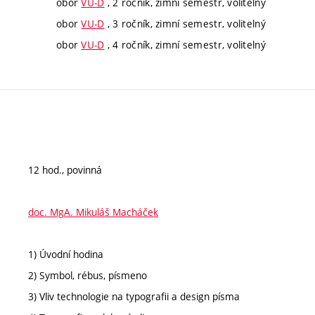
obor
VU-D
, 2 ročník, zimní semestr, volitelný
obor
VU-D
, 3 ročník, zimní semestr, volitelný
obor
VU-D
, 4 ročník, zimní semestr, volitelný
12 hod., povinná
doc. MgA. Mikuláš Macháček
1) Úvodní hodina
2) Symbol, rébus, písmeno
3) Vliv technologie na typografii a design písma