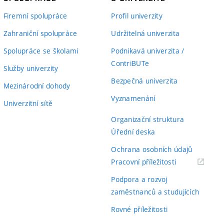
Firemní spolupráce
Profil univerzity
Zahraniční spolupráce
Udržitelná univerzita
Spolupráce se školami
Podnikavá univerzita /
ContriBUTe
Služby univerzity
Bezpečná univerzita
Mezinárodní dohody
Vyznamenání
Univerzitní sítě
Organizační struktura
Úřední deska
Ochrana osobních údajů
(externí
Pracovní příležitosti
odkaz)
Podpora a rozvoj
zaměstnanců a studujících
Rovné příležitosti