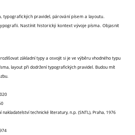
a, typografických pravidel, párování písem a layoutu.
ypografii. Nastínit historický kontext vývoje písma. Objasnit
rozlišovat základní typy a osvojit si je ve výběru vhodného typu
ísma, layout při dodržení typografických pravidel. Budou mít
azbu.
2020
60
ní nakladatelství technické literatury, n.p. (SNTL), Praha, 1976
1974