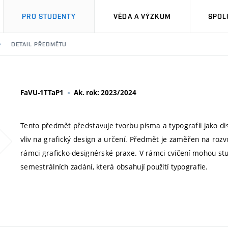
PRO STUDENTY
VĚDA A VÝZKUM
SPOL
DETAIL PŘEDMĚTU
FaVU-1TTaP1
Ak. rok: 2023/2024
Tento předmět představuje tvorbu písma a typografii jako disci
vliv na grafický design a určení. Předmět je zaměřen na rozvo
rámci graficko-designérské praxe. V rámci cvičení mohou stud
semestrálních zadání, která obsahují použití typografie.