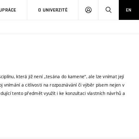
PŘIHLÁSIT
HLEDAT
UPRÁCE
O UNIVERZITĚ
EN
SE
plínu, která již není „tesána do kamene“, ale lze vnímat její
j vnímání a citlivosti na rozpoznávání či výběr písem nejen v
ující tento předmět využít i ke konzultaci vlastních návrhů a