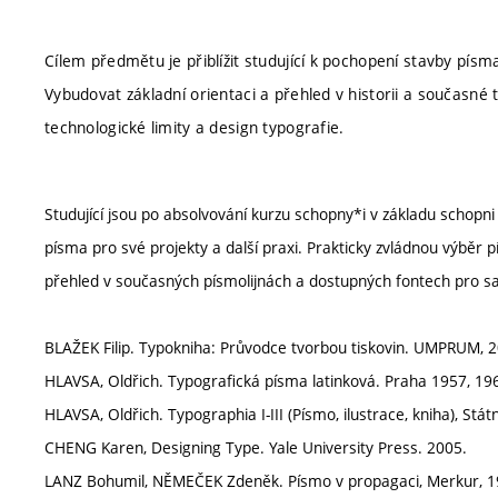
Cílem předmětu je přiblížit studující k pochopení stavby písm
Vybudovat základní orientaci a přehled v historii a současné t
technologické limity a design typografie.
Studující jsou po absolvování kurzu schopny*i v základu schopni 
písma pro své projekty a další praxi. Prakticky zvládnou výběr p
přehled v současných písmolijnách a dostupných fontech pro s
BLAŽEK Filip. Typokniha: Průvodce tvorbou tiskovin. UMPRUM, 
HLAVSA, Oldřich. Typografická písma latinková. Praha 1957, 19
HLAVSA, Oldřich. Typographia I-III (Písmo, ilustrace, kniha), Stát
CHENG Karen, Designing Type. Yale University Press. 2005.
LANZ Bohumil, NĚMEČEK Zdeněk. Písmo v propagaci, Merkur, 