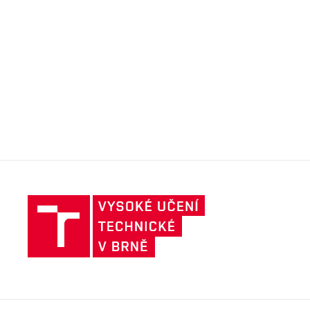
Vysoké
učení
technické
v
Brně