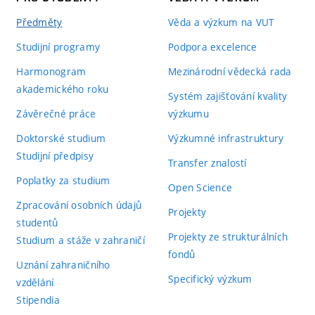
Předměty
Věda a výzkum na VUT
Studijní programy
Podpora excelence
Harmonogram
Mezinárodní vědecká rada
akademického roku
Systém zajišťování kvality
Závěrečné práce
výzkumu
Doktorské studium
Výzkumné infrastruktury
Studijní předpisy
Transfer znalostí
Poplatky za studium
Open Science
Zpracování osobních údajů
Projekty
studentů
Projekty ze strukturálních
Studium a stáže v zahraničí
fondů
Uznání zahraničního
Specifický výzkum
vzdělání
Stipendia