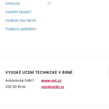
(externí
Knihovny
odkaz)
Sociální bezpečí
Studium bez bariér
Podpora podnikání
VYSOKÉ UČENÍ TECHNICKÉ V BRNĚ
Antonínská 548/1
www.vut.cz
602 00 Brno
vut@vutbr.cz