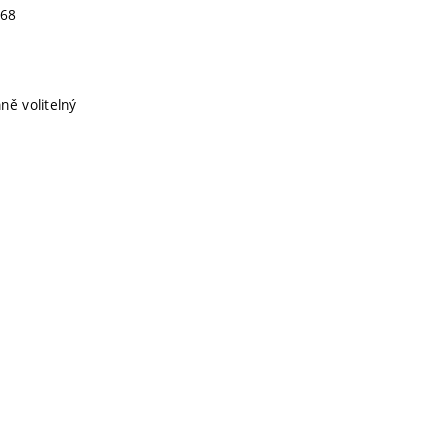
968
ně volitelný