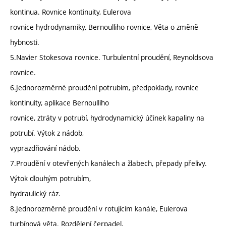
kontinua. Rovnice kontinuity, Eulerova
rovnice hydrodynamiky, Bernoulliho rovnice, Věta o změně
hybnosti.
5.Navier Stokesova rovnice. Turbulentní proudění, Reynoldsova
rovnice.
6.Jednorozměrné proudění potrubím, předpoklady, rovnice
kontinuity, aplikace Bernoulliho
rovnice, ztráty v potrubí, hydrodynamický účinek kapaliny na
potrubí. Výtok z nádob,
vyprazdňování nádob.
7.Proudění v otevřených kanálech a žlabech, přepady přelivy.
Výtok dlouhým potrubím,
hydraulický ráz.
8.Jednorozměrné proudění v rotujícím kanále, Eulerova
turbínová věta. Rozdělení čerpadel,