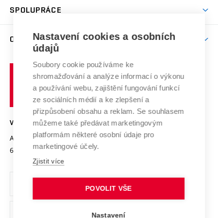
odkaz)
Věda a výzkum na VUT
Harmonogram akademického roku
Zpracování osobních údajů studentů
Sociální bezpečí
SPOLUPRÁCE
Celoživotní vzdělávání
Brno
Podpora excelence
Závěrečné práce
Studium bez bariér
Zpracování osobních údajů uchazečů o studium
Firemní spolupráce
Mezinárodní vědecká rada
Nastavení cookies a osobních
O UNIVERZITĚ
Doktorské studium
Podpora podnikání
E-přihláška
údajů
Zahraniční spolupráce
Systém zajišťování kvality výzkumu
Profil univerzity
Spolupráce se školami
Soubory cookie používáme ke
Vysoké
Výzkumné infrastruktury
shromažďování a analýze informací o výkonu
Udržitelná univerzita
učení
Služby univerzity
Transfer znalostí
a používání webu, zajištění fungování funkcí
technické
Podnikavá univerzita / ContriBUTe
Mezinárodní dohody
ze sociálních médií a ke zlepšení a
Open Science
v
Bezpečná univerzita
přizpůsobení obsahu a reklam. Se souhlasem
Univerzitní sítě
Brně
Projekty
můžeme také předávat marketingovým
VYSOKÉ UČENÍ TECHNICKÉ V BRNĚ
Vyznamenání
platformám některé osobní údaje pro
Projekty ze strukturálních fondů
Antonínská 548/1
www.vut.cz
marketingové účely.
Organizační struktura
602 00 Brno
vut@vutbr.cz
Specifický výzkum
Zjistit více
Úřední deska
Ochrana osobních údajů
POVOLIT VŠE
(externí
Pracovní příležitosti
Nastavení