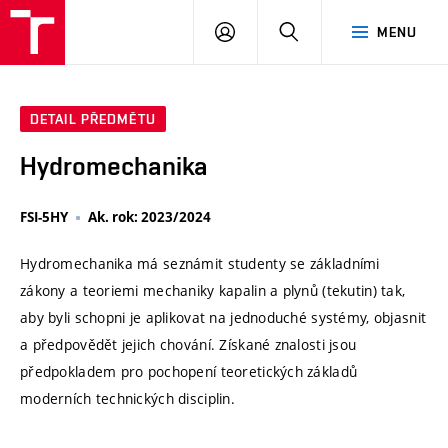
VUT
PŘIHLÁSIT
HLEDAT
MENU
SE
DETAIL PŘEDMĚTU
Hydromechanika
FSI-5HY
Ak. rok: 2023/2024
Hydromechanika má seznámit studenty se základními
zákony a teoriemi mechaniky kapalin a plynů (tekutin) tak,
aby byli schopni je aplikovat na jednoduché systémy, objasnit
a předpovědět jejich chování. Získané znalosti jsou
předpokladem pro pochopení teoretických základů
moderních technických disciplin.