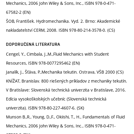
Mechanics, 2006 John Wiley & Sons, Inc., ISBN 978-0-471-
67582-2 (EN)
ŠOB, František. Hydromechanika. Vyd. 2. Brno: Akademické
nakladatelství CERM, 2008. ISBN 978-80-214-3578-0. (CS)
DOPORUČENÁ LITERATURA
Cengel, Y., Cimbala, J.,M.,Fluid Mechanics with Student
Resources, ISBN 978-0077295462 (EN)
Janalík, J., Šťáva, P.,Mechanika tekutin. Ostrava, VŠB 2000 (CS)
KNÍŽAT, Branislav. 800 riešených príkladov z mechaniky tekutín.
V Bratislave: Slovenská technická univerzita v Bratislave, 2016.
Edícia vysokoškolských učebníc (Slovenská technická
univerzita). ISBN 978-80-227-4607-6. (SK)
Munson B.,R., Young, D.,F., Okiishi, T., H., Fundamentals of Fluid
Mechanics, 2006 John Wiley & Sons, Inc., ISBN 978-0-471-