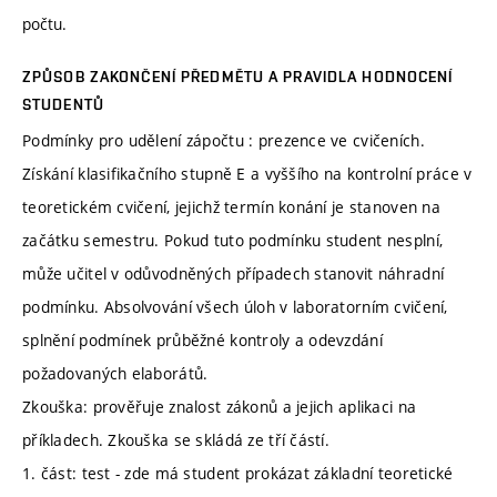
počtu.
ZPŮSOB ZAKONČENÍ PŘEDMĚTU A PRAVIDLA HODNOCENÍ
STUDENTŮ
Podmínky pro udělení zápočtu : prezence ve cvičeních.
Získání klasifikačního stupně E a vyššího na kontrolní práce v
teoretickém cvičení, jejichž termín konání je stanoven na
začátku semestru. Pokud tuto podmínku student nesplní,
může učitel v odůvodněných případech stanovit náhradní
podmínku. Absolvování všech úloh v laboratorním cvičení,
splnění podmínek průběžné kontroly a odevzdání
požadovaných elaborátů.
Zkouška: prověřuje znalost zákonů a jejich aplikaci na
příkladech. Zkouška se skládá ze tří částí.
1. část: test - zde má student prokázat základní teoretické