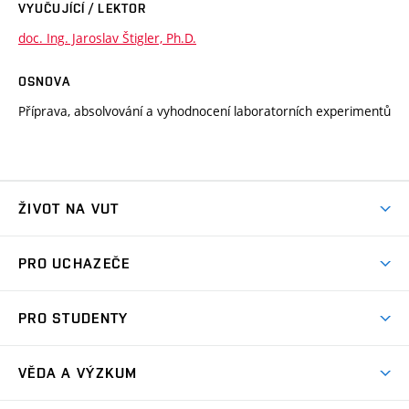
VYUČUJÍCÍ / LEKTOR
doc. Ing. Jaroslav Štigler, Ph.D.
OSNOVA
Příprava, absolvování a vyhodnocení laboratorních experimentů
ŽIVOT NA VUT
Atmosféra VUT
PRO UCHAZEČE
Prostory školy
Proč na VUT
Koleje
PRO STUDENTY
Studijní programy
Stravování
Předměty
Studijní předpisy
Studium a stáže v zahraničí
Stipendia
Dny otevřených dveří
VĚDA A VÝZKUM
Sport na VUT
(externí
Studijní programy
Poplatky za studium
Uznání zahraničního vzdělání
Knihovny
Aktivity pro juniory
Studentský život