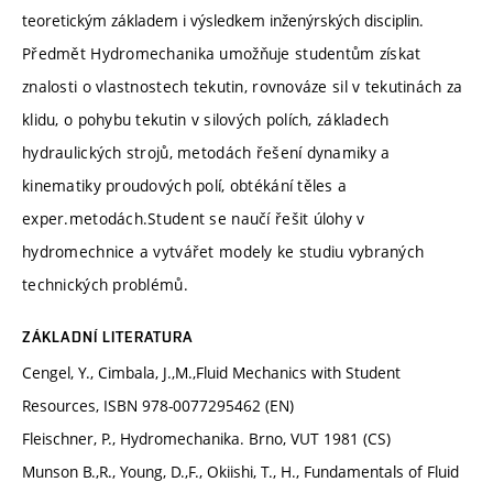
teoretickým základem i výsledkem inženýrských disciplin.
Předmět Hydromechanika umožňuje studentům získat
znalosti o vlastnostech tekutin, rovnováze sil v tekutinách za
klidu, o pohybu tekutin v silových polích, základech
hydraulických strojů, metodách řešení dynamiky a
kinematiky proudových polí, obtékání těles a
exper.metodách.Student se naučí řešit úlohy v
hydromechnice a vytvářet modely ke studiu vybraných
technických problémů.
ZÁKLADNÍ LITERATURA
Cengel, Y., Cimbala, J.,M.,Fluid Mechanics with Student
Resources, ISBN 978-0077295462 (EN)
Fleischner, P., Hydromechanika. Brno, VUT 1981 (CS)
Munson B.,R., Young, D.,F., Okiishi, T., H., Fundamentals of Fluid