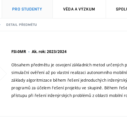
PRO STUDENTY
VĚDA A VÝZKUM
SPOL
DETAIL PŘEDMĚTU
FSI-0MR
Ak. rok: 2023/2024
Obsahem předmětu je osvojení základních metod určených pr
simulační ověření až po vlastní realizaci autonomního mobilní
základy algoritmizace během řešení jednoduchých inženýrsk
programů za účelem řešení projektu ve skupině. Během řešení
přístupu při řešení inženýrských problémů z oblasti mobilní r