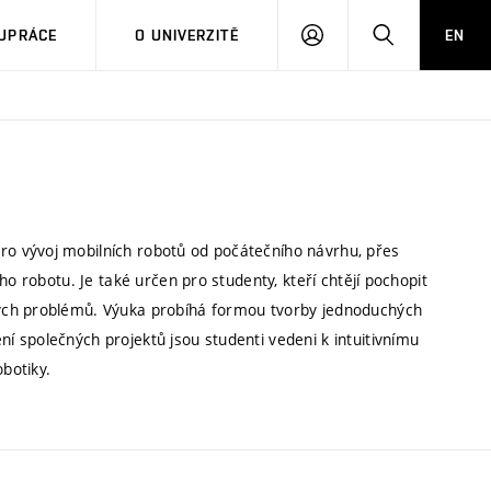
PŘIHLÁSIT
HLEDAT
UPRÁCE
O UNIVERZITĚ
EN
SE
o vývoj mobilních robotů od počátečního návrhu, přes
ho robotu. Je také určen pro studenty, kteří chtějí pochopit
ých problémů. Výuka probíhá formou tvorby jednoduchých
 společných projektů jsou studenti vedeni k intuitivnímu
obotiky.