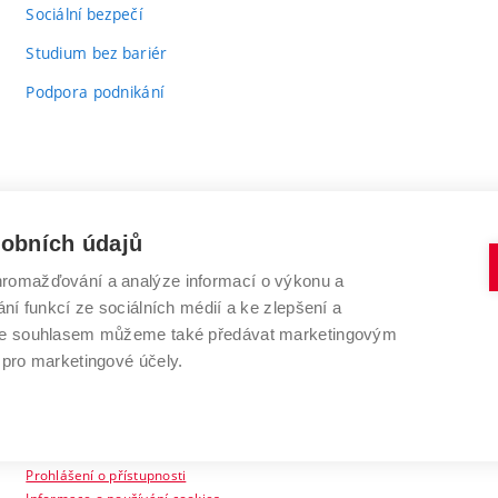
odkaz)
Sociální bezpečí
Studium bez bariér
Podpora podnikání
sobních údajů
romažďování a analýze informací o výkonu a
VYSOKÉ UČENÍ TECHNICKÉ V BRNĚ
ní funkcí ze sociálních médií a ke zlepšení a
Antonínská 548/1
www.vut.cz
 Se souhlasem můžeme také předávat marketingovým
602 00 Brno
vut@vutbr.cz
 pro marketingové účely.
Prohlášení o přístupnosti
Informace o používání cookies