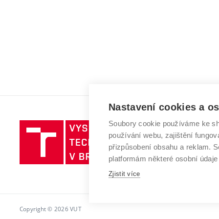
Nastavení cookies a o
Soubory cookie používáme ke sh
Vysoké
používání webu, zajištění fungová
učení
přizpůsobení obsahu a reklam.
technické
platformám některé osobní údaje
v
Brně
Zjistit více
Copyright © 2026 VUT