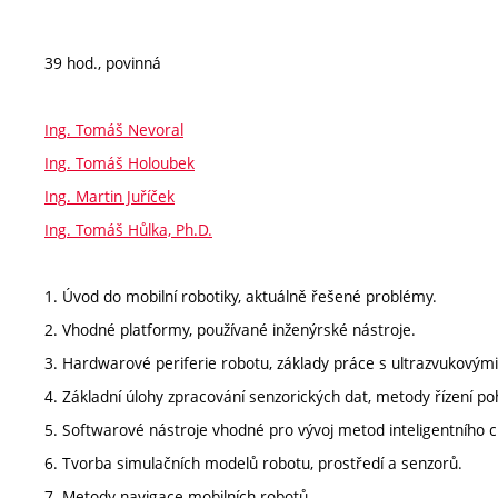
39 hod., povinná
Ing. Tomáš Nevoral
Ing. Tomáš Holoubek
Ing. Martin Juříček
Ing. Tomáš Hůlka, Ph.D.
1. Úvod do mobilní robotiky, aktuálně řešené problémy.
2. Vhodné platformy, používané inženýrské nástroje.
3. Hardwarové periferie robotu, základy práce s ultrazvukovými
4. Základní úlohy zpracování senzorických dat, metody řízení p
5. Softwarové nástroje vhodné pro vývoj metod inteligentního c
6. Tvorba simulačních modelů robotu, prostředí a senzorů.
7. Metody navigace mobilních robotů.