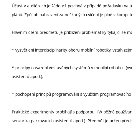
Účast v ateliérech je žádoucí, povinná v připadě požadavku na 
plánů. Způsob nahrazení zameškaných cvičení je plně v kompete
Hlavním cílem předmětu je přiblížení problematiky týkající se m
* vysvětlení interdisciplinarity oboru mobilní robotiky, vztah z
* principy nasazení vestavěných systémů v mobilní robotice (vy
asistentů apod.),
* pochopení principů programování s využitím programovacího
Praktické experimenty probíhají s podporou HW běžně používan
senzorika parkovacích asistentů apod.). Předmět je určen před