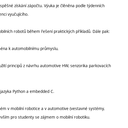
úspěšné získání zápočtu. Výuka je člěněna podle týdenních
nci vyučujícího.
obilních robotů během řešení praktických příkladů. Dále pak:
ejména k automobilnímu průmyslu,
užití principů z návrhu automotive HW, senzorika parkovacích
 jazyka Python a embedded C.
ém v mobilní robotice a v automotive (vestavné systémy,
evším pro studenty se zájmem o mobilní robotiku.