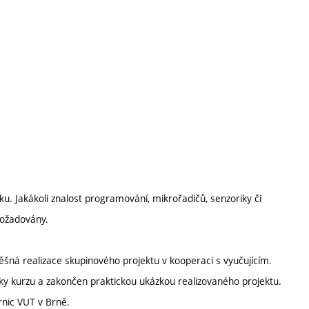
u. Jakákoli znalost programování, mikrořadičů, senzoriky či
požadovány.
ěšná realizace skupinového projektu v kooperaci s vyučujícím.
ky kurzu a zakončen praktickou ukázkou realizovaného projektu.
rnic VUT v Brně.