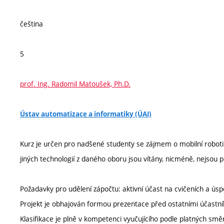
čeština
5
prof. Ing. Radomil Matoušek, Ph.D.
Ústav automatizace a informatiky (ÚAI)
Kurz je určen pro nadšené studenty se zájmem o mobilní robotik
jiných technologií z daného oboru jsou vítány, nicméně, nejsou 
Požadavky pro udělení zápočtu: aktivní účast na cvičeních a úsp
Projekt je obhajován formou prezentace před ostatními účastní
Klasifikace je plně v kompetenci vyučujícího podle platných smě