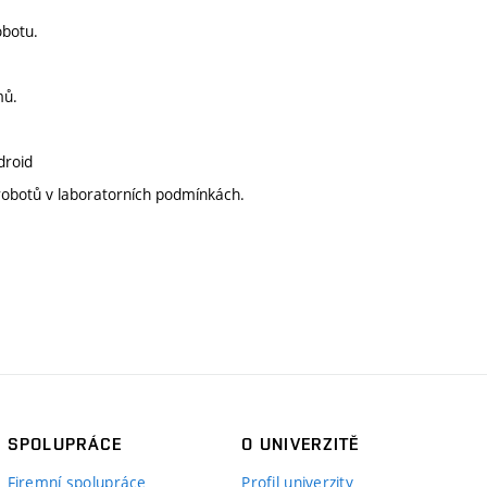
obotu.
mů.
droid
robotů v laboratorních podmínkách.
SPOLUPRÁCE
O UNIVERZITĚ
Firemní spolupráce
Profil univerzity