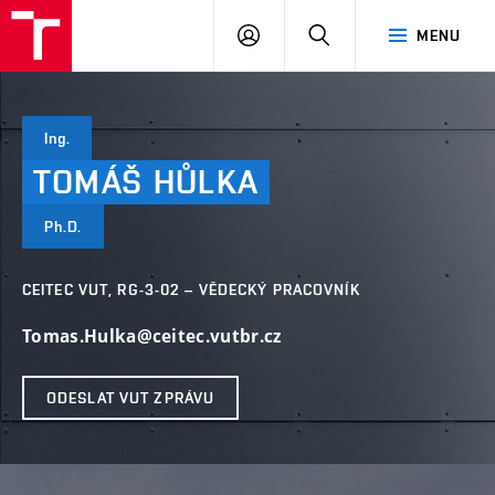
VUT
PŘIHLÁSIT
HLEDAT
MENU
SE
Ing.
TOMÁŠ
HŮLKA
Ph.D.
CEITEC VUT, RG-3-02 – VĚDECKÝ PRACOVNÍK
Tomas.Hulka@ceitec.vutbr.cz
ODESLAT VUT ZPRÁVU