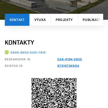
KONTAKT
VÝUKA
PROJEKTY
PUBLIKAČNÍ V
KONTAKTY
0000-0002-0201-791X
RESEARCHER ID
CAG-4104-2022
SCOPUS ID
57210724504