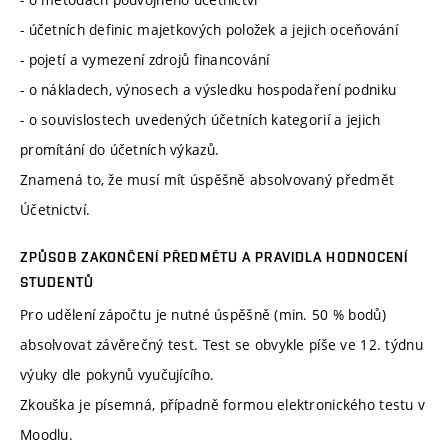
- účetních definic majetkových položek a jejich oceňování
- pojetí a vymezení zdrojů financování
- o nákladech, výnosech a výsledku hospodaření podniku
- o souvislostech uvedených účetních kategorií a jejich
promítání do účetních výkazů.
Znamená to, že musí mít úspěšně absolvovaný předmět
Účetnictví.
ZPŮSOB ZAKONČENÍ PŘEDMĚTU A PRAVIDLA HODNOCENÍ
STUDENTŮ
Pro udělení zápočtu je nutné úspěšně (min. 50 % bodů)
absolvovat závěrečný test. Test se obvykle píše ve 12. týdnu
výuky dle pokynů vyučujícího.
Zkouška je písemná, případně formou elektronického testu v
Moodlu.