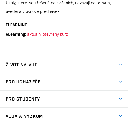
Úkoly, které jsou řešené na cvičeních, navazují na témata,
uvedená v osnově přednášek.
ELEARNING
aktuální otevřený kurz
eLearning:
ŽIVOT NA VUT
Atmosféra VUT
PRO UCHAZEČE
Prostory školy
Proč na VUT
Koleje
PRO STUDENTY
Studijní programy
Stravování
Předměty
Studijní předpisy
Studium a stáže v zahraničí
Stipendia
Dny otevřených dveří
VĚDA A VÝZKUM
Sport na VUT
(externí
Studijní programy
Poplatky za studium
Uznání zahraničního vzdělání
Knihovny
Aktivity pro juniory
Studentský život
odkaz)