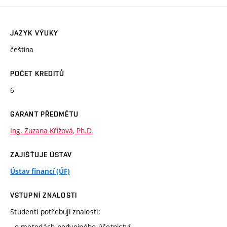
JAZYK VÝUKY
čeština
POČET KREDITŮ
6
GARANT PŘEDMĚTU
Ing. Zuzana Křížová, Ph.D.
ZAJIŠŤUJE ÚSTAV
Ústav financí (ÚF)
VSTUPNÍ ZNALOSTI
Studenti potřebují znalosti:
- o metodách podvojného účetnictví