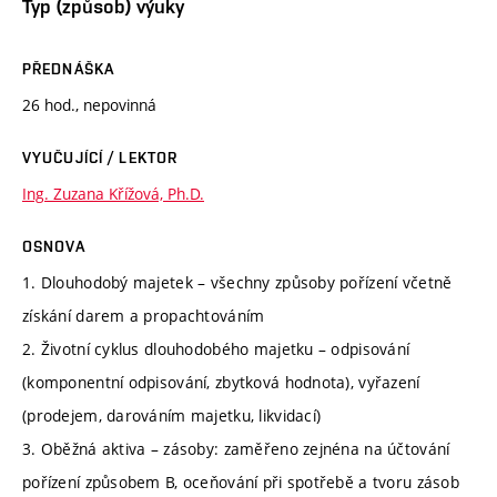
Typ (způsob) výuky
PŘEDNÁŠKA
26 hod., nepovinná
VYUČUJÍCÍ / LEKTOR
Ing. Zuzana Křížová, Ph.D.
OSNOVA
1. Dlouhodobý majetek – všechny způsoby pořízení včetně
získání darem a propachtováním
2. Životní cyklus dlouhodobého majetku – odpisování
(komponentní odpisování, zbytková hodnota), vyřazení
(prodejem, darováním majetku, likvidací)
3. Oběžná aktiva – zásoby: zaměřeno zejnéna na účtování
pořízení způsobem B, oceňování při spotřebě a tvoru zásob