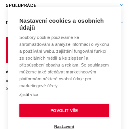
Věda a výzkum na VUT
Harmonogram akademického roku
Zpracování osobních údajů studentů
Sociální bezpečí
SPOLUPRÁCE
Celoživotní vzdělávání
Brno
Podpora excelence
Závěrečné práce
Studium bez bariér
Zpracování osobních údajů uchazečů o studium
Firemní spolupráce
Mezinárodní vědecká rada
Nastavení cookies a osobních
O UNIVERZITĚ
Doktorské studium
Podpora podnikání
E-přihláška
údajů
Zahraniční spolupráce
Systém zajišťování kvality výzkumu
Profil univerzity
Spolupráce se školami
Soubory cookie používáme ke
Vysoké
Výzkumné infrastruktury
shromažďování a analýze informací o výkonu
Udržitelná univerzita
učení
Služby univerzity
Transfer znalostí
a používání webu, zajištění fungování funkcí
technické
Podnikavá univerzita / ContriBUTe
Mezinárodní dohody
ze sociálních médií a ke zlepšení a
Open Science
v
Bezpečná univerzita
přizpůsobení obsahu a reklam. Se souhlasem
Univerzitní sítě
Brně
Projekty
můžeme také předávat marketingovým
VYSOKÉ UČENÍ TECHNICKÉ V BRNĚ
Vyznamenání
platformám některé osobní údaje pro
Projekty ze strukturálních fondů
Antonínská 548/1
www.vut.cz
marketingové účely.
Organizační struktura
602 00 Brno
vut@vutbr.cz
Specifický výzkum
Zjistit více
Úřední deska
Ochrana osobních údajů
POVOLIT VŠE
(externí
Pracovní příležitosti
Nastavení