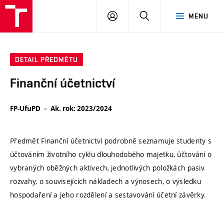
VUT
PŘIHLÁSIT
HLEDAT
MENU
SE
DETAIL PŘEDMĚTU
Finanční účetnictví
FP-UfuPD
Ak. rok: 2023/2024
Předmět Finanční účetnictví podrobně seznamuje studenty s
účtováním životního cyklu dlouhodobého majetku, účtování o
vybraných oběžných aktivech, jednotlivých položkách pasiv
rozvahy, o souvisejících nákladech a výnosech, o výsledku
hospodaření a jeho rozdělení a sestavování účetní závěrky.