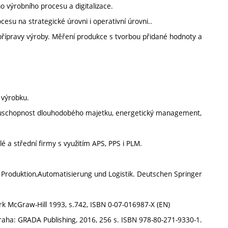
 výrobního procesu a digitalizace.
su na strategické úrovni i operativní úrovni..
 přípravy výroby. Měření produkce s tvorbou přidané hodnoty a
 výrobku.
zuschopnost dlouhodobého majetku, energetický management,
é a střední firmy s využitím APS, PPS i PLM.
n Produktion,Automatisierung und Logistik. Deutschen Springer
 McGraw-Hill 1993, s.742, ISBN 0-07-016987-X (EN)
 Praha: GRADA Publishing, 2016, 256 s. ISBN 978-80-271-9330-1.