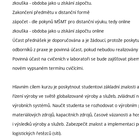
zkouška - obdoba jako u získání zápočtu.
Zakončení předmětu v distanční formě
zápočet - dle pokynů MŠMT pro distanční výuku, tedy online
zkouška - obdoba jako u získání zápočtu online
Účast přednášek je doporučována a je žádoucí, protože poskytuj
odborníků z praxe je povinná účast, pokud nebudou realizovány
Povinná účast na cvičeních v laboratoři se bude zajišťovat píse
novém vypsaném termínu cvičícími.
Hlavním cílem kurzu je poskytnout studentovi základní znalosti
řízení výroby ve světě globalizované výroby a služeb, zvládnutí
výrobních systémů. Naučit studenta se rozhodovat o výrobním p
materiálových zdrojů, kapacitních zdrojů, časové vázanosti a h
i výsledků výroby a služeb. Zabezpečit znalost a implementaci 
logistických řetězců (sítí).