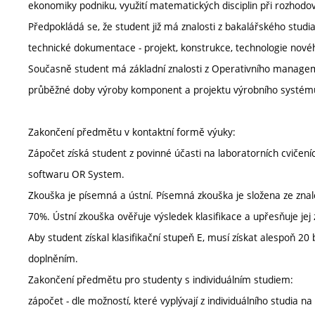
ekonomiky podniku, využití matematických disciplin při rozhodo
Předpokládá se, že student již má znalosti z bakalářského studi
technické dokumentace - projekt, konstrukce, technologie nov
Současně student má základní znalosti z Operativního manageme
průběžné doby výroby komponent a projektu výrobního systém
Zakončení předmětu v kontaktní formě výuky:
Zápočet získá student z povinné účasti na laboratorních cvičení
softwaru OR System.
Zkouška je písemná a ústní. Písemná zkouška je složena ze znalo
70%. Ústní zkouška ověřuje výsledek klasifikace a upřesňuje jej
Aby student získal klasifikační stupeň E, musí získat alespoň 20
doplněním.
Zakončení předmětu pro studenty s individuálním studiem:
zápočet - dle možností, které vyplývají z individuálního studia n