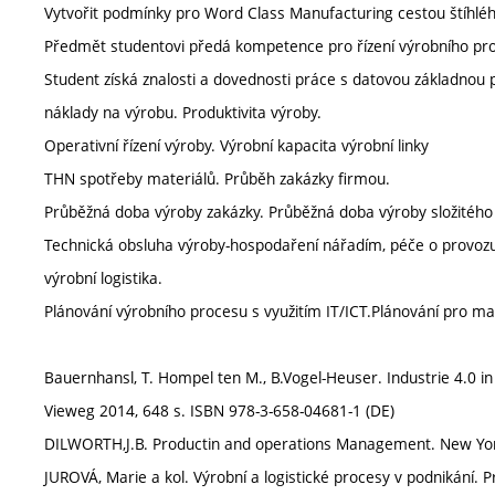
Vytvořit podmínky pro Word Class Manufacturing cestou štíhlého
Předmět studentovi předá kompetence pro řízení výrobního proce
Student získá znalosti a dovednosti práce s datovou základnou
náklady na výrobu. Produktivita výroby.
Operativní řízení výroby. Výrobní kapacita výrobní linky
THN spotřeby materiálů. Průběh zakázky firmou.
Průběžná doba výroby zakázky. Průběžná doba výroby složitého
Technická obsluha výroby-hospodaření nářadím, péče o provo
výrobní logistika.
Plánování výrobního procesu s využitím IT/ICT.Plánování pro mal
Bauernhansl, T. Hompel ten M., B.Vogel-Heuser. Industrie 4.0 i
Vieweg 2014, 648 s. ISBN 978-3-658-04681-1 (DE)
DILWORTH,J.B. Productin and operations Management. New York
JUROVÁ, Marie a kol. Výrobní a logistické procesy v podnikání.