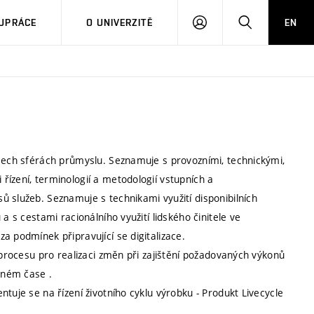
PŘIHLÁSIT
HLEDAT
UPRÁCE
O UNIVERZITĚ
EN
SE
všech sférách průmyslu. Seznamuje s provozními, technickými,
ízení, terminologií a metodologií vstupních a
 služeb. Seznamuje s technikami využití disponibilních
a s cestami racionálního využití lidského činitele ve
a podmínek připravující se digitalizace.
 procesu pro realizaci změn při zajištění požadovaných výkonů
álném čase .
tuje se na řízení životního cyklu výrobku - Produkt Livecycle