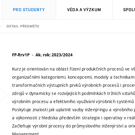
PRO STUDENTY
VĚDA A VÝZKUM
SPOL
DETAIL PŘEDMĚTU
FP-Rrv1P
Ak. rok: 2023/2024
Kurz je orientován na oblast řízení produkčních procesů ve 
organizačními kategoriemi, koncepcemi, modely a technikami ř
transformačních výstupních prvků výrobních procesů i procesů
zdrojů v dynamicky se rozvíjejících podmínkách tržních vztahů 
výrobním procesu a efektivního využívání výrobních systémů z
Poskytuje znalosti jak uplatnit vazby inženýringu a výrobního
a výkonnosti z hlediska především strategie i operativy v re
Začleňuje výrobní procesy do průmyslového inženýrství a orien
Management.