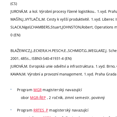
(CS)
JUROVÁ,M. a kol. Výrobní procesy řízené logistikou.. 1.vyd. Pr
MAŠÍN,J.,VYTLAČIL,M. Cesty k vyšší produktivitě. 1.vyd. Liberec 
SLACK,Nigel,CHAMBERS,Stuart,JOHNSTON,Robert, Operations m
0 (EN)
BLAŽEWICZ,J.,ECKER,K.H.PESCH,E.,SCHMIDT,G.,WEGLARZ,J. Sched
2001, 485s., ISBN3-540-41931-4 (EN)
JUROVÁ,M. Evropská unie odvětví a infrastruktura. 1.vyd. Brno
KAVAN,M. Výrobní a provozní management. 1.vyd. Praha Grada 
Program
MGR
magisterský navazující
obor
MGR-ŘEP
, 2 ročník, zimní semestr, povinný
Program
RRTES_P
magisterský navazující