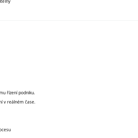
itelný
mu řízení podniku.
ní v reálném čase.
rocesu