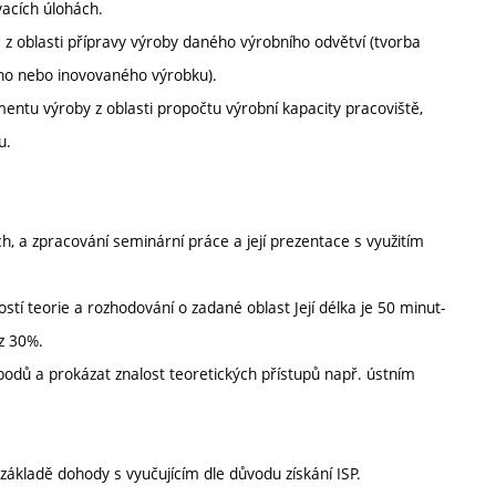
vacích úlohách.
a z oblasti přípravy výroby daného výrobního odvětví (tvorba
ého nebo inovovaného výrobku).
ntu výroby z oblasti propočtu výrobní kapacity pracoviště,
u.
ch, a zpracování seminární práce a její prezentace s využitím
stí teorie a rozhodování o zadané oblast Její délka je 50 minut-
 z 30%.
 bodů a prokázat znalost teoretických přístupů např. ústním
a základě dohody s vyučujícím dle důvodu získání ISP.