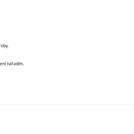
roby.
ení nářadím.