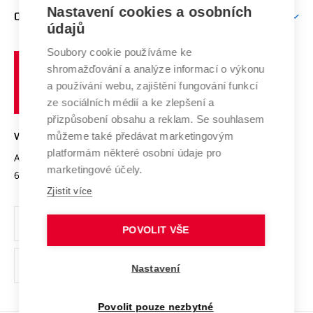
Zpracování osobních údajů uchazečů o studium
Firemní spolupráce
Mezinárodní vědecká rada
Nastavení cookies a osobních
O UNIVERZITĚ
Doktorské studium
Podpora podnikání
E-přihláška
údajů
Zahraniční spolupráce
Systém zajišťování kvality výzkumu
Profil univerzity
Spolupráce se školami
Soubory cookie používáme ke
Vysoké
Výzkumné infrastruktury
shromažďování a analýze informací o výkonu
Udržitelná univerzita
učení
Služby univerzity
Transfer znalostí
a používání webu, zajištění fungování funkcí
technické
Podnikavá univerzita / ContriBUTe
Mezinárodní dohody
ze sociálních médií a ke zlepšení a
Open Science
v
Bezpečná univerzita
přizpůsobení obsahu a reklam. Se souhlasem
Univerzitní sítě
Brně
Projekty
můžeme také předávat marketingovým
VYSOKÉ UČENÍ TECHNICKÉ V BRNĚ
Vyznamenání
platformám některé osobní údaje pro
Projekty ze strukturálních fondů
Antonínská 548/1
www.vut.cz
marketingové účely.
Organizační struktura
602 00 Brno
vut@vutbr.cz
Specifický výzkum
Zjistit více
Úřední deska
Ochrana osobních údajů
POVOLIT VŠE
(externí
Pracovní příležitosti
Nastavení
odkaz)
Podpora a rozvoj zaměstnanců a studujících
Povolit pouze nezbytné
Rovné příležitosti