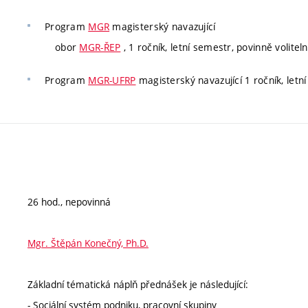
Program
MGR
magisterský navazující
obor
MGR-ŘEP
, 1 ročník, letní semestr, povinně volitel
Program
MGR-UFRP
magisterský navazující 1 ročník, letní
26 hod., nepovinná
Mgr. Štěpán Konečný, Ph.D.
Základní tématická náplň přednášek je následující:
- Sociální systém podniku, pracovní skupiny