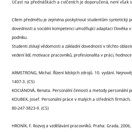
Účast na přednáškách a cvičeních je doporučená, není však 
Cílem předmětu je zejména poskytnout studentům syntetický po
dovednosti a sociální kompetenci umožňující adaptaci člověka v 
podniku.
Studenti získají vědomosti a základní dovednosti v těchto oblaste
vedení lidí, motivace pracovníků, profesionalita v práci, hodnoc
ARMSTRONG, Michal. Řízení lidských zdrojů. 10. vydání. Nejnově
1407-3. (CS)
KOCIÁNOVÁ, Renata. Personální činnosti a metody personální pr
KOUBEK, Josef. Personální práce v malých a středních firmách, 
80-247-3823-9. (CS)
HRONÍK, F. Rozvoj a vzdělávání pracovníků. Praha: Grada, 2006,