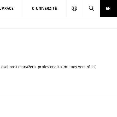
PŘIHLÁSIT
HLEDAT
UPRÁCE
O UNIVERZITĚ
EN
SE
, osobnost manažera, profesionalita, metody vedení lidí,