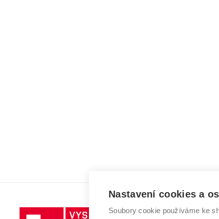
Nastavení cookies a o
Soubory cookie používáme ke sh
Vysoké