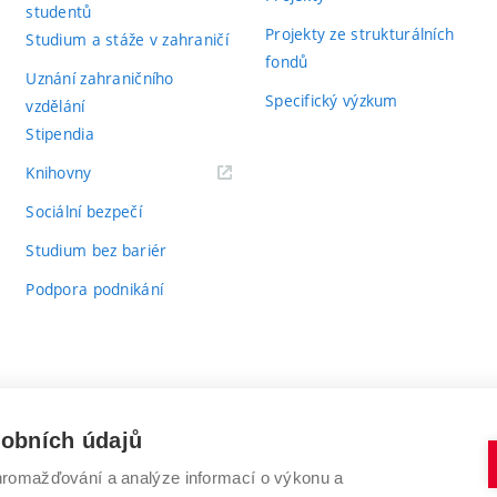
studentů
Projekty ze strukturálních
Studium a stáže v zahraničí
fondů
Uznání zahraničního
Specifický výzkum
vzdělání
Stipendia
(externí
Knihovny
odkaz)
Sociální bezpečí
Studium bez bariér
Podpora podnikání
sobních údajů
romažďování a analýze informací o výkonu a
VYSOKÉ UČENÍ TECHNICKÉ V BRNĚ