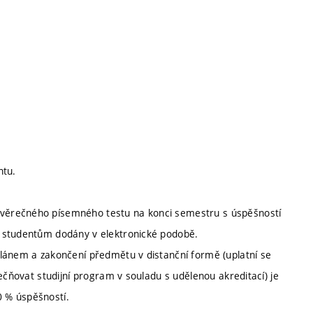
ntu.
věrečného písemného testu na konci semestru s úspěšností
u studentům dodány v elektronické podobě.
plánem a zakončení předmětu v distanční formě (uplatní se
ečňovat studijní program v souladu s udělenou akreditací) je
 % úspěšností.