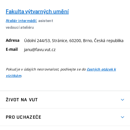
Fakulta výtvarných umění
Ateliér intermédií
, asistent
vedoucí ateliéru
Adresa
Údolní 244/53, Stránice, 60200, Brno, Česká republika
E-mail
janu@favu.vut.cz
Pokud je v údajích nesrovnalost, podívejte se do
častých otázek k
.
vizitkám
ŽIVOT NA VUT
Atmosféra VUT
PRO UCHAZEČE
Prostory školy
Proč na VUT