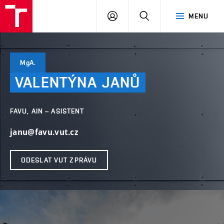
VUT
PŘIHLÁSIT
HLEDAT
MENU
SE
MgA.
VALENTÝNA
JANŮ
FAVU, AIN – ASISTENT
janu@favu.vut.cz
ODESLAT VUT ZPRÁVU