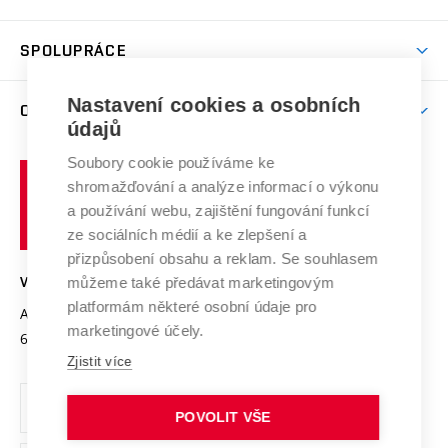
(externí
Studijní programy
Poplatky za studium
Uznání zahraničního vzdělání
Knihovny
Aktivity pro juniory
Studentský život
odkaz)
Věda a výzkum na VUT
Harmonogram akademického roku
Zpracování osobních údajů studentů
Sociální bezpečí
SPOLUPRÁCE
Celoživotní vzdělávání
Brno
Podpora excelence
Závěrečné práce
Studium bez bariér
Zpracování osobních údajů uchazečů o studium
Firemní spolupráce
Mezinárodní vědecká rada
Nastavení cookies a osobních
O UNIVERZITĚ
Doktorské studium
Podpora podnikání
E-přihláška
údajů
Zahraniční spolupráce
Systém zajišťování kvality výzkumu
Profil univerzity
Spolupráce se školami
Soubory cookie používáme ke
Vysoké
Výzkumné infrastruktury
shromažďování a analýze informací o výkonu
Udržitelná univerzita
učení
Služby univerzity
Transfer znalostí
a používání webu, zajištění fungování funkcí
technické
Podnikavá univerzita / ContriBUTe
Mezinárodní dohody
ze sociálních médií a ke zlepšení a
Open Science
v
Bezpečná univerzita
přizpůsobení obsahu a reklam. Se souhlasem
Univerzitní sítě
Brně
Projekty
můžeme také předávat marketingovým
VYSOKÉ UČENÍ TECHNICKÉ V BRNĚ
Vyznamenání
platformám některé osobní údaje pro
Projekty ze strukturálních fondů
Antonínská 548/1
www.vut.cz
marketingové účely.
Organizační struktura
602 00 Brno
vut@vutbr.cz
Specifický výzkum
Zjistit více
Úřední deska
Ochrana osobních údajů
POVOLIT VŠE