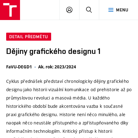
VUT
PŘIHLÁSIT
HLEDAT
MENU
SE
DETAIL PŘEDMĚTU
Dějiny grafického designu 1
FaVU-DEGD1
Ak. rok: 2023/2024
Cyklus přednášek představí chronologicky dějiny grafického
designu jako historii vizuální komunikace od prehistorie až po
průmyslovou revoluci a masová média. U každého
historického období bude akcentována vazba k současné
praxi grafického designu. Historie není něco minulého, ale
naopak něco neustále přístupného a zpřístupňovaného díky
informačním technologiím. Kritický přístup k historii