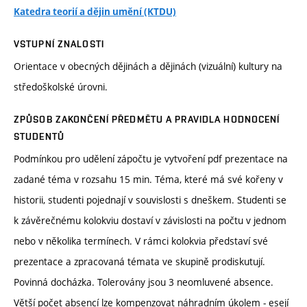
Katedra teorií a dějin umění (KTDU)
VSTUPNÍ ZNALOSTI
Orientace v obecných dějinách a dějinách (vizuální) kultury na
středoškolské úrovni.
ZPŮSOB ZAKONČENÍ PŘEDMĚTU A PRAVIDLA HODNOCENÍ
STUDENTŮ
Podmínkou pro udělení zápočtu je vytvoření pdf prezentace na
zadané téma v rozsahu 15 min. Téma, které má své kořeny v
historii, studenti pojednají v souvislosti s dneškem. Studenti se
k závěrečnému kolokviu dostaví v závislosti na počtu v jednom
nebo v několika termínech. V rámci kolokvia představí své
prezentace a zpracovaná témata ve skupině prodiskutují.
Povinná docházka. Tolerovány jsou 3 neomluvené absence.
Větší počet absencí lze kompenzovat náhradním úkolem - esejí