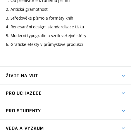
1. Od prehistorie k ranému písmu
2. Antická gramotnost
3. Středověké písmo a formáty knih
4. Renesanční design: standardizace tisku
5. Moderní typografie a vznik veřejné sféry
6. Grafické efekty v průmyslové produkci
ŽIVOT NA VUT
Atmosféra VUT
PRO UCHAZEČE
Prostory školy
Proč na VUT
Koleje
PRO STUDENTY
Studijní programy
Stravování
Předměty
Studijní předpisy
Studium a stáže v zahraničí
Stipendia
Dny otevřených dveří
VĚDA A VÝZKUM
Sport na VUT