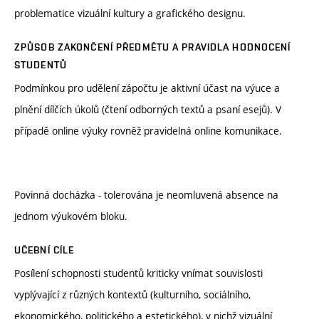
problematice vizuální kultury a grafického designu.
ZPŮSOB ZAKONČENÍ PŘEDMĚTU A PRAVIDLA HODNOCENÍ
STUDENTŮ
Podmínkou pro udělení zápočtu je aktivní účast na výuce a
plnění dílčích úkolů (čtení odborných textů a psaní esejů). V
případě online výuky rovněž pravidelná online komunikace.
Povinná docházka - tolerována je neomluvená absence na
jednom výukovém bloku.
UČEBNÍ CÍLE
Posílení schopnosti studentů kriticky vnímat souvislosti
vyplývající z různých kontextů (kulturního, sociálního,
ekonomického, politického a estetického), v nichž vizuální