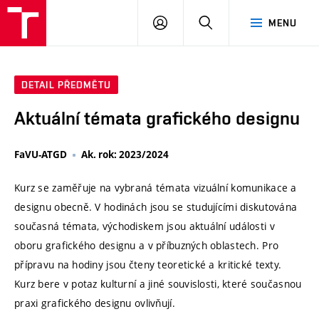
VUT
PŘIHLÁSIT
HLEDAT
MENU
SE
DETAIL PŘEDMĚTU
Aktuální témata grafického designu
FaVU-ATGD
Ak. rok: 2023/2024
Kurz se zaměřuje na vybraná témata vizuální komunikace a
designu obecně. V hodinách jsou se studujícími diskutována
současná témata, východiskem jsou aktuální události v
oboru grafického designu a v příbuzných oblastech. Pro
přípravu na hodiny jsou čteny teoretické a kritické texty.
Kurz bere v potaz kulturní a jiné souvislosti, které současnou
praxi grafického designu ovlivňují.