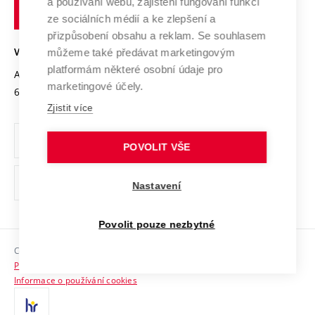
a používání webu, zajištění fungování funkcí
technické
Podnikavá univerzita / ContriBUTe
Mezinárodní dohody
ze sociálních médií a ke zlepšení a
Open Science
v
Bezpečná univerzita
přizpůsobení obsahu a reklam. Se souhlasem
Univerzitní sítě
Brně
Projekty
můžeme také předávat marketingovým
VYSOKÉ UČENÍ TECHNICKÉ V BRNĚ
Vyznamenání
platformám některé osobní údaje pro
Projekty ze strukturálních fondů
Antonínská 548/1
www.vut.cz
marketingové účely.
Organizační struktura
602 00 Brno
vut@vutbr.cz
Specifický výzkum
Zjistit více
Úřední deska
Ochrana osobních údajů
POVOLIT VŠE
(externí
Pracovní příležitosti
Nastavení
odkaz)
Podpora a rozvoj zaměstnanců a studujících
Povolit pouze nezbytné
Rovné příležitosti
Copyright © 2026 VUT
Sociální bezpečí
Prohlášení o přístupnosti
HR Award
Informace o používání cookies
Kontakty