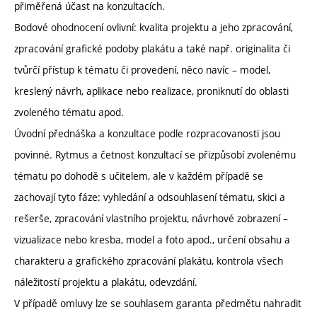
přiměřená účast na konzultacích.
Bodové ohodnocení ovlivní: kvalita projektu a jeho zpracování,
zpracování grafické podoby plakátu a také např. originalita či
tvůrčí přístup k tématu či provedení, něco navíc – model,
kreslený návrh, aplikace nebo realizace, proniknutí do oblasti
zvoleného tématu apod.
Úvodní přednáška a konzultace podle rozpracovanosti jsou
povinné. Rytmus a četnost konzultací se přizpůsobí zvolenému
tématu po dohodě s učitelem, ale v každém případě se
zachovají tyto fáze: vyhledání a odsouhlasení tématu, skici a
rešerše, zpracování vlastního projektu, návrhové zobrazení –
vizualizace nebo kresba, model a foto apod., určení obsahu a
charakteru a grafického zpracování plakátu, kontrola všech
náležitostí projektu a plakátu, odevzdání.
V případě omluvy lze se souhlasem garanta předmětu nahradit