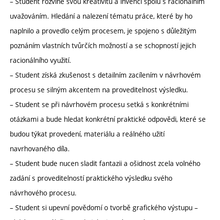
– Student rozvine svou kreativitu a invenci spolu s racionálním
uvažováním. Hledání a nalezení tématu práce, které by ho
naplnilo a provedlo celým procesem, je spojeno s důležitým
poznáním vlastních tvůrčích možností a se schopností jejich
racionálního využití.
– Student získá zkušenost s detailním zacílením v návrhovém
procesu se silným akcentem na proveditelnost výsledku.
– Student se při návrhovém procesu setká s konkrétními
otázkami a bude hledat konkrétní praktické odpovědi, které se
budou týkat provedení, materiálu a reálného užití
navrhovaného díla.
– Student bude nucen sladit fantazii a ošidnost zcela volného
zadání s proveditelností praktického výsledku svého
návrhového procesu.
– Student si upevní povědomí o tvorbě grafického výstupu –