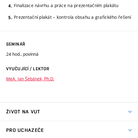
Finalizace návrhu a práce na prezentačním plakátu
Prezentační plakát – kontrola obsahu a grafického řešení
SEMINÁŘ
24 hod., povinná
VYUČUJÍCÍ / LEKTOR
MgA. Jan Šebánek, Ph.D.
ŽIVOT NA VUT
Atmosféra VUT
PRO UCHAZEČE
Prostory školy