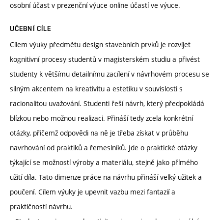
osobní účast v prezenční výuce online účastí ve výuce.
UČEBNÍ CÍLE
Cílem výuky předmětu design stavebních prvků je rozvíjet
kognitivní procesy studentů v magisterském studiu a přivést
studenty k většímu detailnímu zacílení v návrhovém procesu se
silným akcentem na kreativitu a estetiku v souvislosti s
racionalitou uvažování. Studenti řeší návrh, který předpokládá
blízkou nebo možnou realizaci. Přináší tedy zcela konkrétní
otázky, přičemž odpovědi na ně je třeba získat v průběhu
navrhování od praktiků a řemeslníků. Jde o praktické otázky
týkající se možností výroby a materiálu, stejně jako přímého
užití díla. Tato dimenze práce na návrhu přináší velký užitek a
poučení. Cílem výuky je upevnit vazbu mezi fantazií a
praktičností návrhu.