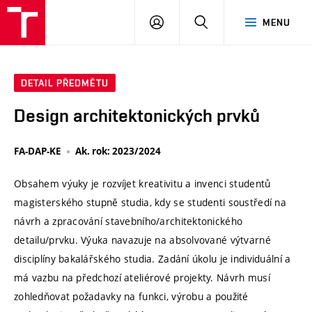
VUT
PŘIHLÁSIT
HLEDAT
MENU
SE
DETAIL PŘEDMĚTU
Design architektonických prvků
FA-DAP-KE
Ak. rok: 2023/2024
Obsahem výuky je rozvíjet kreativitu a invenci studentů
magisterského stupně studia, kdy se studenti soustředí na
návrh a zpracování stavebního/architektonického
detailu/prvku. Výuka navazuje na absolvované výtvarné
disciplíny bakalářského studia. Zadání úkolu je individuální a
má vazbu na předchozí ateliérové projekty. Návrh musí
zohledňovat požadavky na funkci, výrobu a použité