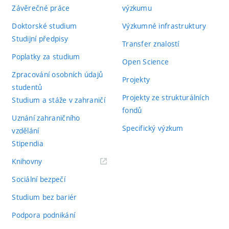
Závěrečné práce
výzkumu
Doktorské studium
Výzkumné infrastruktury
Studijní předpisy
Transfer znalostí
Poplatky za studium
Open Science
Zpracování osobních údajů
Projekty
studentů
Projekty ze strukturálních
Studium a stáže v zahraničí
fondů
Uznání zahraničního
Specifický výzkum
vzdělání
Stipendia
(externí
Knihovny
odkaz)
Sociální bezpečí
Studium bez bariér
Podpora podnikání