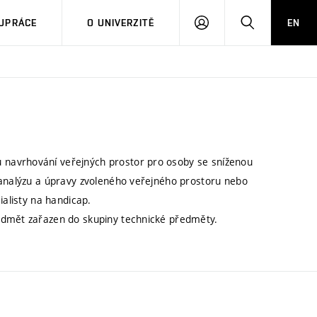
PŘIHLÁSIT
HLEDAT
UPRÁCE
O UNIVERZITĚ
EN
SE
navrhování veřejných prostor pro osoby se sníženou
 analýzu a úpravy zvoleného veřejného prostoru nebo
ialisty na handicap.
edmět zařazen do skupiny technické předměty.