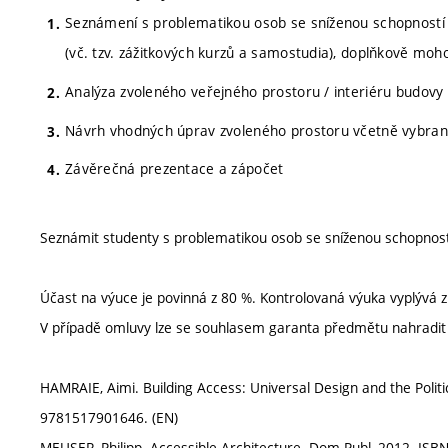
Seznámení s problematikou osob se sníženou schopností
(vč. tzv. zážitkových kurzů a samostudia), doplňkově moh
Analýza zvoleného veřejného prostoru / interiéru budovy (
Návrh vhodných úprav zvoleného prostoru včetně vybrané
Závěrečná prezentace a zápočet
Seznámit studenty s problematikou osob se sníženou schopnost
Účast na výuce je povinná z 80 %. Kontrolovaná výuka vyplývá z
V případě omluvy lze se souhlasem garanta předmětu nahradit o
HAMRAIE, Aimi. Building Access: Universal Design and the Politic
9781517901646. (EN)
MEUSER, Philipp. Accessible Architecture. Dom Publ, 2012. ISB