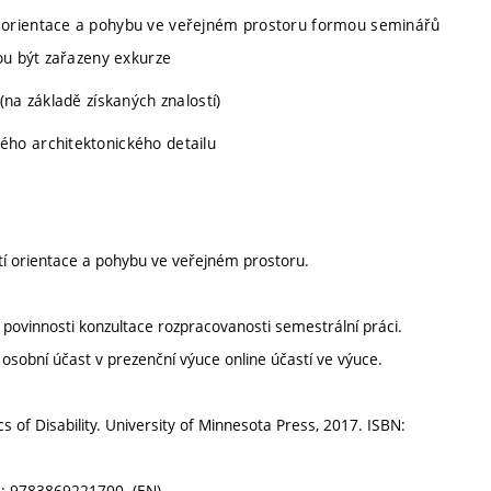
 orientace a pohybu ve veřejném prostoru formou seminářů
ou být zařazeny exkurze
na základě získaných znalostí)
ho architektonického detailu
í orientace a pohybu ve veřejném prostoru.
 povinnosti konzultace rozpracovanosti semestrální práci.
sobní účast v prezenční výuce online účastí ve výuce.
s of Disability. University of Minnesota Press, 2017. ISBN:
N: 9783869221700. (EN)