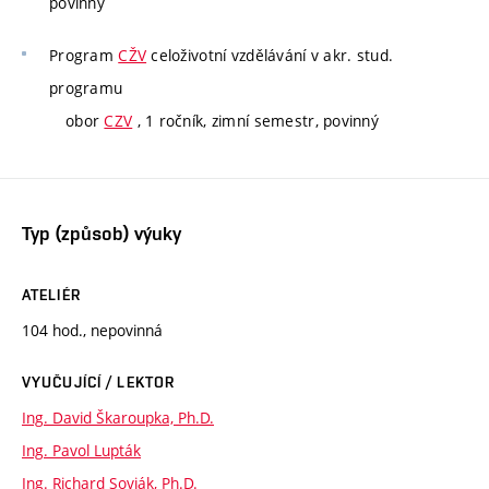
povinný
Program
CŽV
celoživotní vzdělávání v akr. stud.
programu
obor
CZV
, 1 ročník, zimní semestr, povinný
Typ (způsob) výuky
ATELIÉR
104 hod., nepovinná
VYUČUJÍCÍ / LEKTOR
Ing. David Škaroupka, Ph.D.
Ing. Pavol Lupták
Ing. Richard Sovják, Ph.D.