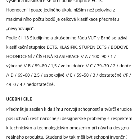
Výsledná klasifikace se určí podle stupnice ECTS.
Hodnocení i pouze jediného úkolu nižším než polovina z
maximálního počtu bodů je celková klasifikace předmětu
„nevyhovující“.
Podle čl. 13 Studijního a zkušebního řádu VUT v Brně se užívá
klasifikační stupnice ECTS. KLASIFIK. STUPEŇ ECTS / BODOVÉ
HODNOCENÍ / ČÍSELNÁ KLASIFIKACE // A / 100–90 / 1 /
výborně // B / 89–80 / 1,5 / velmi dobře // C / 79–70 / 2 / dobře
// D / 69–60 / 2,5 / uspokojivě // E / 59–50 / 3 / dostatečně //F /
49–0 / 4 / nedostatečně.
UČEBNÍ CÍLE
Předmět je zacílen k dalšímu rozvoji schopností a tvůrčí erudice
posluchačů řešit náročnější designérské problémy s respektem
k technickým a technologickým omezením při návrhu designu
reálného produktu. Studenti by tak měli být schopni invenční,