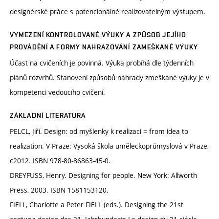
designérské práce s potencionálně realizovatelným výstupem.
VYMEZENÍ KONTROLOVANÉ VÝUKY A ZPŮSOB JEJÍHO
PROVÁDĚNÍ A FORMY NAHRAZOVÁNÍ ZAMEŠKANÉ VÝUKY
Účast na cvičeních je povinná. Výuka probíhá dle týdenních
plánů rozvrhů. Stanovení způsobů náhrady zmeškané výuky je v
kompetenci vedoucího cvičení.
ZÁKLADNÍ LITERATURA
PELCL, Jiří. Design: od myšlenky k realizaci = from idea to
realization. V Praze: Vysoká škola uměleckoprůmyslová v Praze,
c2012. ISBN 978-80-86863-45-0.
DREYFUSS, Henry. Designing for people. New York: Allworth
Press, 2003. ISBN 1581153120.
FIELL, Charlotte a Peter FIELL (eds.). Designing the 21st