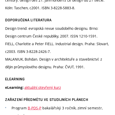
century: design des 21. Jahrhunderts Le design du 21 siécle.
Köln: Taschen, c2001. ISBN 3-8228-5883-8.
DOPORUČENÁ LITERATURA
Design trend: evropská revue soudobého designu. Brno:
Design centrum České republiky, 2007. ISSN 1210-1591.
FIELL, Charlotte a Peter FIELL. Industrial design. Praha: Slovart,
c2003. ISBN 3-8228-2426-7.
MALANIUK, Bohdan. Design v architektuře a stavebnictví: z
dějin průmyslového designu. Praha: ČVUT, 1991.
ELEARNING
aktuální otevřený kurz
eLearning:
ZAŘAZENÍ PŘEDMĚTU VE STUDIJNÍCH PLÁNECH
Program
B-PDS-P
bakalářský 3 ročník, zimní semestr,