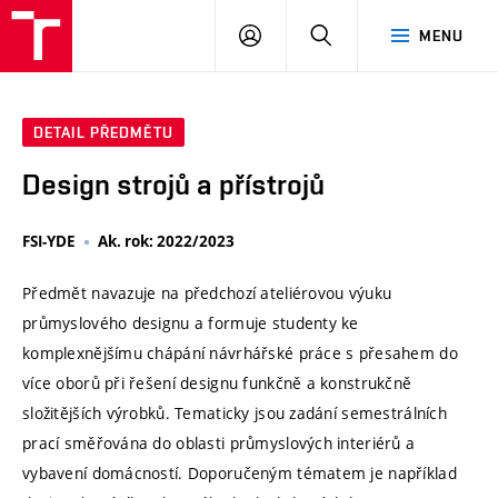
VUT
PŘIHLÁSIT
HLEDAT
MENU
SE
DETAIL PŘEDMĚTU
Design strojů a přístrojů
FSI-YDE
Ak. rok: 2022/2023
Předmět navazuje na předchozí ateliérovou výuku
průmyslového designu a formuje studenty ke
komplexnějšímu chápání návrhářské práce s přesahem do
více oborů při řešení designu funkčně a konstrukčně
složitějších výrobků. Tematicky jsou zadání semestrálních
prací směřována do oblasti průmyslových interiérů a
vybavení domácností. Doporučeným tématem je například