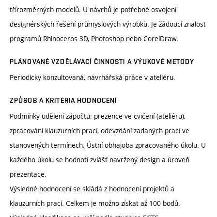
třírozměrných modelů. U návrhů je potřebné osvojení
designérských řešení průmyslových výrobků. Je žádoucí znalost
programů Rhinoceros 3D, Photoshop nebo CorelDraw.
PLÁNOVANÉ VZDĚLÁVACÍ ČINNOSTI A VÝUKOVÉ METODY
Periodicky konzultovaná, návrhářská práce v ateliéru.
ZPŮSOB A KRITÉRIA HODNOCENÍ
Podmínky udělení zápočtu: prezence ve cvičení (ateliéru),
zpracování klauzurních prací, odevzdání zadaných prací ve
stanovených termínech. Ústní obhajoba zpracovaného úkolu. U
každého úkolu se hodnotí zvlášť navržený design a úroveň
prezentace.
Výsledné hodnocení se skládá z hodnocení projektů a
klauzurních prací. Celkem je možno získat až 100 bodů.