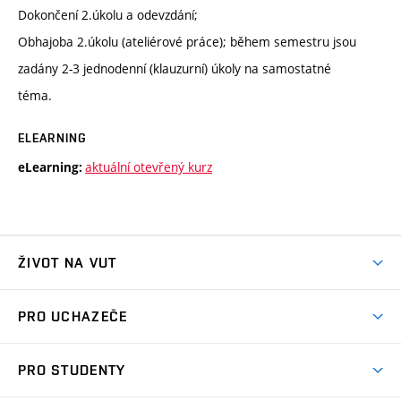
Dokončení 2.úkolu a odevzdání;
Obhajoba 2.úkolu (ateliérové práce); během semestru jsou
zadány 2-3 jednodenní (klauzurní) úkoly na samostatné
téma.
ELEARNING
aktuální otevřený kurz
eLearning:
ŽIVOT NA VUT
Atmosféra VUT
PRO UCHAZEČE
Prostory školy
Proč na VUT
Koleje
PRO STUDENTY
Studijní programy
Stravování