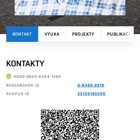
KONTAKT
VÝUKA
PROJEKTY
PUBLIKAČNÍ V
KONTAKTY
0000-0002-6364-129X
RESEARCHER ID
G-9365-2016
SCOPUS ID
23135162300