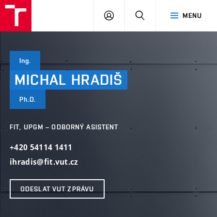
VUT
PŘIHLÁSIT
HLEDAT
MENU
SE
Ing.
MICHAL
HRADIŠ
Ph.D.
FIT, UPGM – ODBORNÝ ASISTENT
+420 54114 1411
ihradis@fit.vut.cz
ODESLAT VUT ZPRÁVU