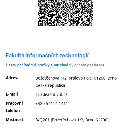
Fakulta informačních technologií
Ústav počítačové grafiky a multimédií
, odborný asistent
Adresa
Božetěchova 1/2, Královo Pole, 61266, Brno,
Česká republika
E-mail
ihradis@fit.vut.cz
Pracovní
+420 54114 1411
telefon
Místnost
B/Q201 (Božetěchova 1/2, Brno 61200)