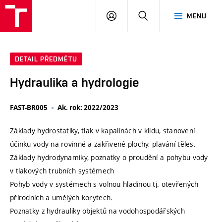
VUT
PŘIHLÁSIT
HLEDAT
MENU
SE
DETAIL PŘEDMĚTU
Hydraulika a hydrologie
FAST-BR005
Ak. rok: 2022/2023
Základy hydrostatiky, tlak v kapalinách v klidu, stanovení
účinku vody na rovinné a zakřivené plochy, plavání těles.
Základy hydrodynamiky, poznatky o proudění a pohybu vody
v tlakových trubních systémech
Pohyb vody v systémech s volnou hladinou tj. otevřených
přírodních a umělých korytech.
Poznatky z hydrauliky objektů na vodohospodářských