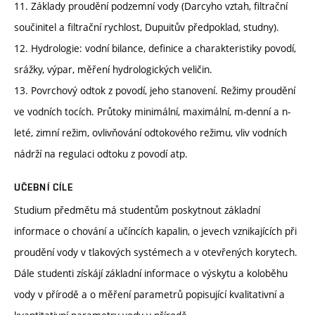
11. Základy proudění podzemní vody (Darcyho vztah, filtrační
součinitel a filtrační rychlost, Dupuitův předpoklad, studny).
12. Hydrologie: vodní bilance, definice a charakteristiky povodí,
srážky, výpar, měření hydrologických veličin.
13. Povrchový odtok z povodí, jeho stanovení. Režimy proudění
ve vodních tocích. Průtoky minimální, maximální, m-denní a n-
leté, zimní režim, ovlivňování odtokového režimu, vliv vodních
nádrží na regulaci odtoku z povodí atp.
UČEBNÍ CÍLE
Studium předmětu má studentům poskytnout základní
informace o chování a učíncích kapalin, o jevech vznikajících při
proudění vody v tlakových systémech a v otevřených korytech.
Dále studenti získájí základní informace o výskytu a koloběhu
vody v přírodě a o měření parametrů popisující kvalitativní a