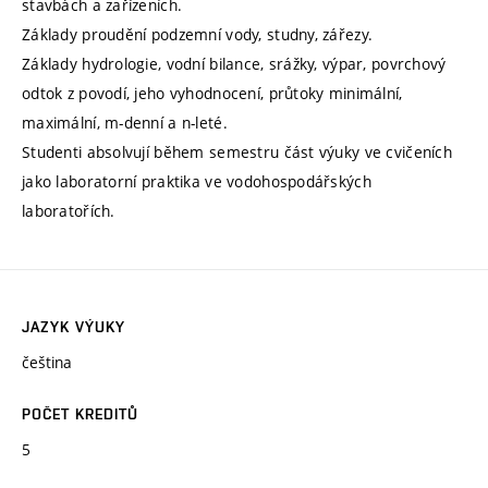
stavbách a zařízeních.
Základy proudění podzemní vody, studny, zářezy.
Základy hydrologie, vodní bilance, srážky, výpar, povrchový
odtok z povodí, jeho vyhodnocení, průtoky minimální,
maximální, m-denní a n-leté.
Studenti absolvují během semestru část výuky ve cvičeních
jako laboratorní praktika ve vodohospodářských
laboratořích.
JAZYK VÝUKY
čeština
POČET KREDITŮ
5