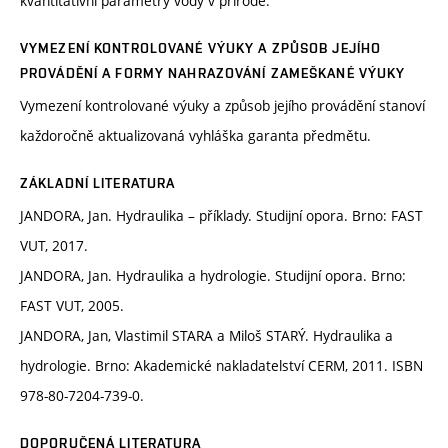
kvantitativní parametry vody v přírodě.
VYMEZENÍ KONTROLOVANÉ VÝUKY A ZPŮSOB JEJÍHO
PROVÁDĚNÍ A FORMY NAHRAZOVÁNÍ ZAMEŠKANÉ VÝUKY
Vymezení kontrolované výuky a způsob jejího provádění stanoví
každoročně aktualizovaná vyhláška garanta předmětu.
ZÁKLADNÍ LITERATURA
JANDORA, Jan. Hydraulika – příklady. Studijní opora. Brno: FAST
VUT, 2017.
JANDORA, Jan. Hydraulika a hydrologie. Studijní opora. Brno:
FAST VUT, 2005.
JANDORA, Jan, Vlastimil STARA a Miloš STARÝ. Hydraulika a
hydrologie. Brno: Akademické nakladatelství CERM, 2011. ISBN
978-80-7204-739-0.
DOPORUČENÁ LITERATURA