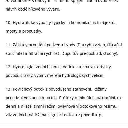
9. Vodní skok s dnovým režimem. spojení hladin dvou zdrží,
návrh obdélníkového vývaru.
10. Hydraulické výpočty typických komunikačních objektů,
mosty a propustky.
11. Základy proudění podzemní vody (Darcyho vztah, filtrační
součinitel a filtrační rychlost, Dupuitův předpoklad, studny).
12. Hydrologie: vodní bilance, definice a charakteristiky
povodí, srážky, výpar, měření hydrologických veličin.
13. Povrchový odtok z povodí, jeho stanovení. Režimy
proudění ve vodních tocích. Průtoky minimální, maximální, m-
denní a n-leté, zimní režim, ovlivňování odtokového režimu,
vliv vodních nádrží na regulaci odtoku z povodí atp.