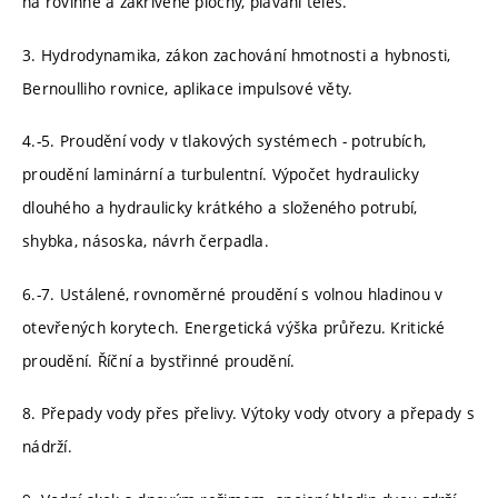
na rovinné a zakřivené plochy, plavání těles.
3. Hydrodynamika, zákon zachování hmotnosti a hybnosti,
Bernoulliho rovnice, aplikace impulsové věty.
4.-5. Proudění vody v tlakových systémech - potrubích,
proudění laminární a turbulentní. Výpočet hydraulicky
dlouhého a hydraulicky krátkého a složeného potrubí,
shybka, násoska, návrh čerpadla.
6.-7. Ustálené, rovnoměrné proudění s volnou hladinou v
otevřených korytech. Energetická výška průřezu. Kritické
proudění. Říční a bystřinné proudění.
8. Přepady vody přes přelivy. Výtoky vody otvory a přepady s
nádrží.