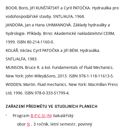
BOOR, Boris, Jiří KUNŠTÁTSKÝ a Cyril PATOČKA. Hydraulika pro
vodohospodářské stavby. SNTL/ALFA, 1968.
JANDORA, Jan a Hana UHMANNOVÁ. Základy hydrauliky a
hydrologie. Příklady. Brno: Akademické nakladatelství CERM,
1999. ISBN 80-214-1160-0.
KOLÁŘ, Václav, Cyril PATOČKA a Jiří BÉM. Hydraulika.
SNTL/ALFA, 1983.
MUNSON, Bruce R. a kol. Fundamentals of Fluid Mechanics.
New York: John Wiley&Sons, 2013. ISBN 978-1-118-11613-5.
WIDDEN, Martin. Fluid mechanics. New York: Macmillan Press
Ltd, 1996. ISBN 978-0-333-51799-4.
ZAŘAZENÍ PŘEDMĚTU VE STUDIJNÍCH PLÁNECH
Program
B-P-C-SI (N)
bakalářský
obor
N
, 3 ročník, letní semestr, povinný