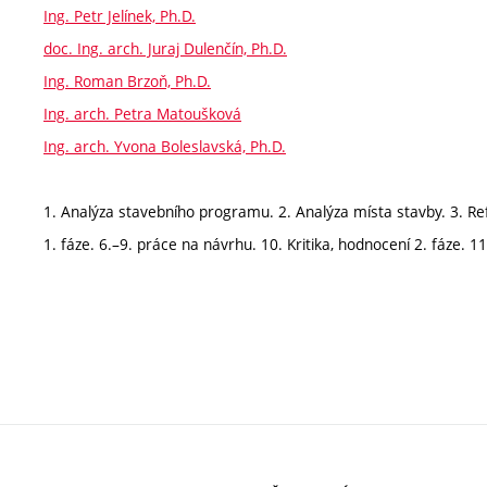
Ing. Petr Jelínek, Ph.D.
doc. Ing. arch. Juraj Dulenčín, Ph.D.
Ing. Roman Brzoň, Ph.D.
Ing. arch. Petra Matoušková
Ing. arch. Yvona Boleslavská, Ph.D.
1. Analýza stavebního programu. 2. Analýza místa stavby. 3. Refe
1. fáze. 6.–9. práce na návrhu. 10. Kritika, hodnocení 2. fáze. 