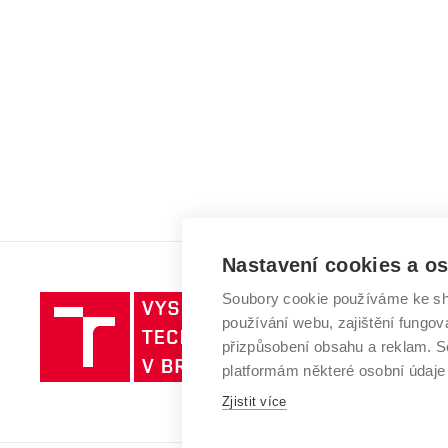
Nastavení cookies a o
Soubory cookie používáme ke sh
Vysoké
používání webu, zajištění fungová
učení
přizpůsobení obsahu a reklam.
technické
platformám některé osobní údaje
v
Brně
Zjistit více