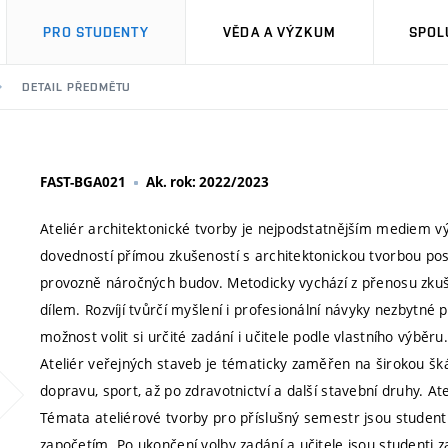
PRO STUDENTY
VĚDA A VÝZKUM
SPOL
DETAIL PŘEDMĚTU
FAST-BGA021
Ak. rok: 2022/2023
Ateliér architektonické tvorby je nejpodstatnějším mediem výu
dovedností přímou zkušeností s architektonickou tvorbou po
provozně náročných budov. Metodicky vychází z přenosu zk
dílem. Rozvíjí tvůrčí myšlení i profesionální návyky nezbytn
možnost volit si určité zadání i učitele podle vlastního výběru.
Ateliér veřejných staveb je tématicky zaměřen na širokou šká
dopravu, sport, až po zdravotnictví a další stavební druhy. At
Témata ateliérové tvorby pro příslušný semestr jsou stude
započetím. Po ukončení volby zadání a učitele jsou studenti 