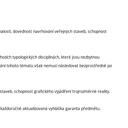
znalostí, dovednost navrhování veřejných staveb, schopnost
chozích typologických disciplinách, které jsou nezbytnou
vání tohoto tématu však nemusí následovat bezprostředně po
staveb, schopnost grafického vyjádření trojrozměrné reality.
í každoročně aktualizovaná vyhláška garanta předmětu.