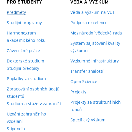
PRO STUDENTY
VĚDA A VÝZKUM
Předměty
Věda a výzkum na VUT
Studijní programy
Podpora excelence
Harmonogram
Mezinárodní vědecká rada
akademického roku
Systém zajišťování kvality
Závěrečné práce
výzkumu
Doktorské studium
Výzkumné infrastruktury
Studijní předpisy
Transfer znalostí
Poplatky za studium
Open Science
Zpracování osobních údajů
Projekty
studentů
Projekty ze strukturálních
Studium a stáže v zahraničí
fondů
Uznání zahraničního
Specifický výzkum
vzdělání
Stipendia