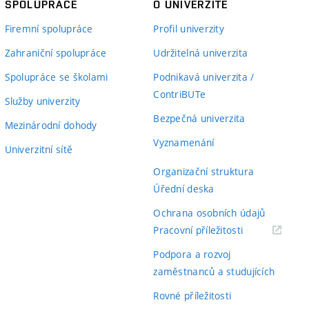
SPOLUPRÁCE
O UNIVERZITĚ
Firemní spolupráce
Profil univerzity
Zahraniční spolupráce
Udržitelná univerzita
Spolupráce se školami
Podnikavá univerzita /
ContriBUTe
Služby univerzity
Bezpečná univerzita
Mezinárodní dohody
Vyznamenání
Univerzitní sítě
Organizační struktura
Úřední deska
Ochrana osobních údajů
(externí
Pracovní příležitosti
odkaz)
Podpora a rozvoj
zaměstnanců a studujících
Rovné příležitosti