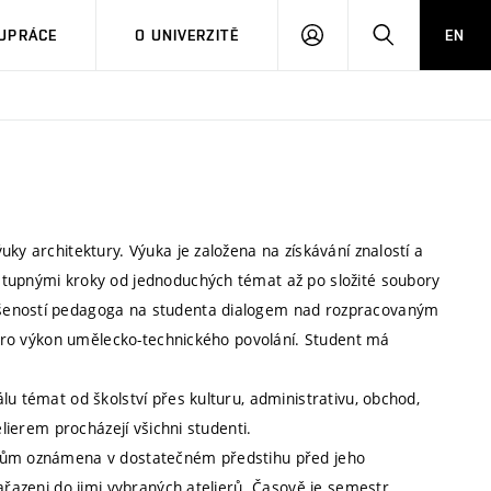
PŘIHLÁSIT
HLEDAT
UPRÁCE
O UNIVERZITĚ
EN
SE
ky architektury. Výuka je založena na získávání znalostí a
stupnými kroky od jednoduchých témat až po složité soubory
ušeností pedagoga na studenta dialogem nad rozpracovaným
é pro výkon umělecko-technického povolání. Student má
lu témat od školství přes kulturu, administrativu, obchod,
elierem procházejí všichni studenti.
ntům oznámena v dostatečném předstihu před jeho
zařazeni do jimi vybraných atelierů. Časově je semestr