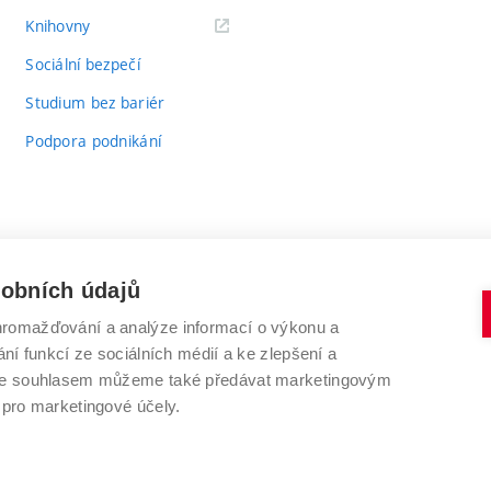
(externí
Knihovny
odkaz)
Sociální bezpečí
Studium bez bariér
Podpora podnikání
sobních údajů
romažďování a analýze informací o výkonu a
VYSOKÉ UČENÍ TECHNICKÉ V BRNĚ
ní funkcí ze sociálních médií a ke zlepšení a
Antonínská 548/1
www.vut.cz
 Se souhlasem můžeme také předávat marketingovým
602 00 Brno
vut@vutbr.cz
 pro marketingové účely.