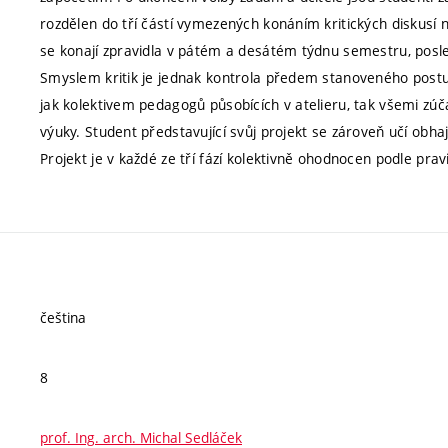
rozdělen do tří částí vymezených konáním kritických diskus
se konají zpravidla v pátém a desátém týdnu semestru, posl
Smyslem kritik je jednak kontrola předem stanoveného post
jak kolektivem pedagogů působících v atelieru, tak všemi zú
výuky. Student představující svůj projekt se zároveň učí obha
Projekt je v každé ze tří fází kolektivně ohodnocen podle prav
čeština
8
prof. Ing. arch. Michal Sedláček