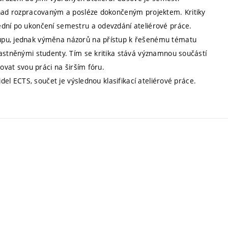
í nad rozpracovaným a posléze dokončeným projektem. Kritiky
ední po ukončení semestru a odevzdání ateliérové práce.
upu, jednak výměna názorů na přístup k řešenému tématu
častněnými studenty. Tím se kritika stává významnou součástí
jovat svou práci na širším fóru.
idel ECTS, součet je výslednou klasifikací ateliérové práce.