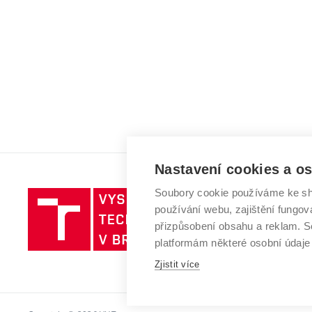
Nastavení cookies a o
Soubory cookie používáme ke sh
Vysoké
používání webu, zajištění fungová
učení
přizpůsobení obsahu a reklam.
technické
platformám některé osobní údaje
v
Zjistit více
Brně