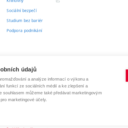
(externí
Knihovny
odkaz)
Sociální bezpečí
Studium bez bariér
Podpora podnikání
sobních údajů
romažďování a analýze informací o výkonu a
VYSOKÉ UČENÍ TECHNICKÉ V BRNĚ
ní funkcí ze sociálních médií a ke zlepšení a
Antonínská 548/1
www.vut.cz
 Se souhlasem můžeme také předávat marketingovým
602 00 Brno
vut@vutbr.cz
 pro marketingové účely.