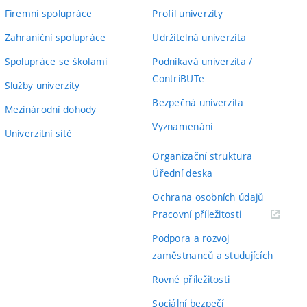
Firemní spolupráce
Profil univerzity
Zahraniční spolupráce
Udržitelná univerzita
Spolupráce se školami
Podnikavá univerzita /
ContriBUTe
Služby univerzity
Bezpečná univerzita
Mezinárodní dohody
Vyznamenání
Univerzitní sítě
Organizační struktura
Úřední deska
Ochrana osobních údajů
(externí
Pracovní příležitosti
odkaz)
Podpora a rozvoj
zaměstnanců a studujících
Rovné příležitosti
Sociální bezpečí