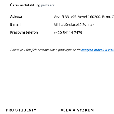
Ústav architektury
, profesor
Adresa
Veveří 331/95, Veveří, 60200, Brno, 
E-mail
Michal.Sedlacek2@vut.cz
Pracovní telefon
+420 54114 7479
Pokud je v údajích nesrovnalost, podívejte se do
častých otázek k viz
PRO STUDENTY
VĚDA A VÝZKUM