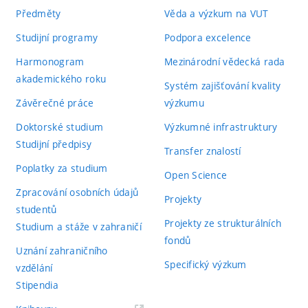
Předměty
Věda a výzkum na VUT
Studijní programy
Podpora excelence
Harmonogram
Mezinárodní vědecká rada
akademického roku
Systém zajišťování kvality
Závěrečné práce
výzkumu
Doktorské studium
Výzkumné infrastruktury
Studijní předpisy
Transfer znalostí
Poplatky za studium
Open Science
Zpracování osobních údajů
Projekty
studentů
Projekty ze strukturálních
Studium a stáže v zahraničí
fondů
Uznání zahraničního
Specifický výzkum
vzdělání
Stipendia