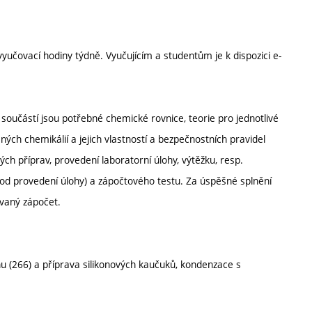
yučovací hodiny týdně. Vyučujícím a studentům je k dispozici e-
 součástí jsou potřebné chemické rovnice, teorie pro jednotlivé
ch chemikálií a jejich vlastností a bezpečnostních pravidel
h příprav, provedení laboratorní úlohy, výtěžku, resp.
 od provedení úlohy) a zápočtového testu. Za úspěšné splnění
ovaný zápočet.
nu (266) a příprava silikonových kaučuků, kondenzace s