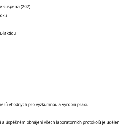
é suspenzi (202)
toku
L-laktidu
ymerů vhodných pro výzkumnou a výrobní praxi.
í a úspěšném obhájení všech laboratorních protokolů je udělen