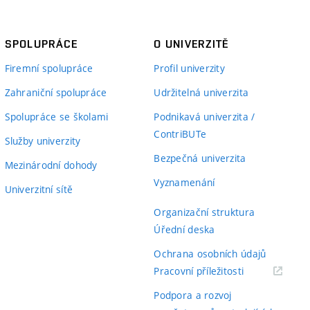
SPOLUPRÁCE
O UNIVERZITĚ
Firemní spolupráce
Profil univerzity
Zahraniční spolupráce
Udržitelná univerzita
Spolupráce se školami
Podnikavá univerzita /
ContriBUTe
Služby univerzity
Bezpečná univerzita
Mezinárodní dohody
Vyznamenání
Univerzitní sítě
Organizační struktura
Úřední deska
Ochrana osobních údajů
(externí
Pracovní příležitosti
odkaz)
Podpora a rozvoj