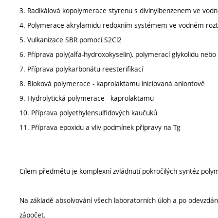
3. Radikálová kopolymerace styrenu s divinylbenzenem ve vodn
4. Polymerace akrylamidu redoxním systémem ve vodném roz
5. Vulkanizace SBR pomocí S2Cl2
6. Příprava poly(alfa-hydroxokyselin), polymerací glykolidu nebo 
7. Příprava polykarbonátu reesterifikací
8. Bloková polymerace - kaprolaktamu iniciovaná aniontově
9. Hydrolytická polymerace - kaprolaktamu
10. Příprava polyethylensulfidových kaučuků
11. Příprava epoxidu a vliv podmínek přípravy na Tg
Cílem předmětu je komplexní zvládnutí pokročilých syntéz pol
Na základě absolvování všech laboratorních úloh a po odevzdán
zápočet.