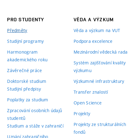
PRO STUDENTY
VĚDA A VÝZKUM
Předměty
Věda a výzkum na VUT
Studijní programy
Podpora excelence
Harmonogram
Mezinárodní vědecká rada
akademického roku
Systém zajišťování kvality
Závěrečné práce
výzkumu
Doktorské studium
Výzkumné infrastruktury
Studijní předpisy
Transfer znalostí
Poplatky za studium
Open Science
Zpracování osobních údajů
Projekty
studentů
Projekty ze strukturálních
Studium a stáže v zahraničí
fondů
Uznání zahraničního