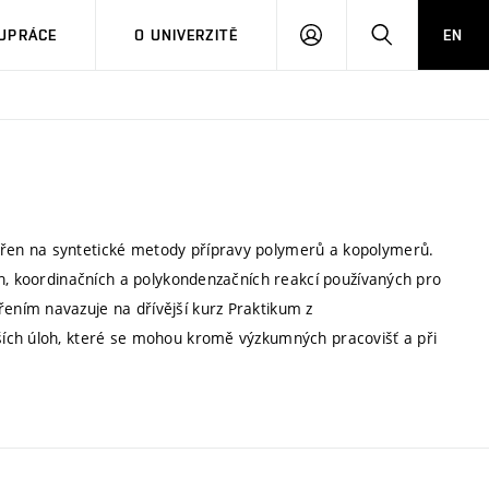
PŘIHLÁSIT
HLEDAT
UPRÁCE
O UNIVERZITĚ
EN
SE
řen na syntetické metody přípravy polymerů a kopolymerů.
ch, koordinačních a polykondenzačních reakcí používaných pro
ním navazuje na dřívější kurz Praktikum z
ích úloh, které se mohou kromě výzkumných pracovišť a při