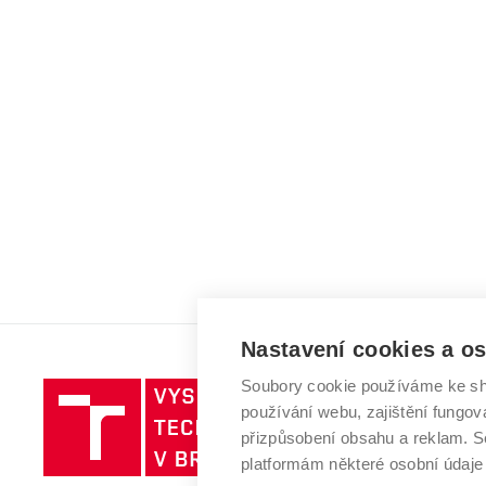
Nastavení cookies a o
Soubory cookie používáme ke sh
Vysoké
používání webu, zajištění fungová
učení
přizpůsobení obsahu a reklam.
technické
platformám některé osobní údaje
v