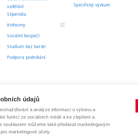
Specifický výzkum
vzdělání
Stipendia
(externí
Knihovny
odkaz)
Sociální bezpečí
Studium bez bariér
Podpora podnikání
sobních údajů
romažďování a analýze informací o výkonu a
VYSOKÉ UČENÍ TECHNICKÉ V BRNĚ
ní funkcí ze sociálních médií a ke zlepšení a
Antonínská 548/1
www.vut.cz
 Se souhlasem můžeme také předávat marketingovým
602 00 Brno
vut@vutbr.cz
 pro marketingové účely.