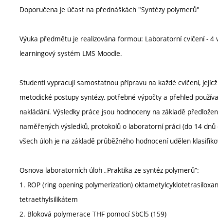
Doporučena je účast na přednáškách "Syntézy polymerů"
Výuka předmětu je realizována formou: Laboratorní cvičení - 4 v
learningový systém LMS Moodle.
Studenti vypracují samostatnou přípravu na každé cvičení, jejícž
metodické postupy syntézy, potřebné výpočty a přehled používaný
nakládání. Výsledky práce jsou hodnoceny na základě předloženýc
naměřených výsledků, protokolů o laboratorní práci (do 14 dnů
všech úloh je na základě průběžného hodnocení udělen klasifik
Osnova laboratorních úloh „Praktika ze syntéz polymerů“:
1. ROP (ring opening polymerization) oktametylcyklotetrasiloxa
tetraethylsilikátem
2. Bloková polymerace THF pomocí SbCl5 (159)