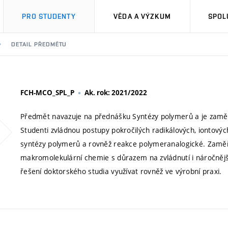
PRO STUDENTY
VĚDA A VÝZKUM
SPOL
DETAIL PŘEDMĚTU
FCH-MCO_SPL_P
Ak. rok: 2021/2022
Předmět navazuje na přednášku Syntézy polymerů a je zamě
Studenti zvládnou postupy pokročilých radikálových, iontový
syntézy polymerů a rovněž reakce polymeranalogické. Zaměře
makromolekulární chemie s důrazem na zvládnutí i náročnějš
řešení doktorského studia využívat rovněž ve výrobní praxi.