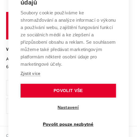
E-přihláška
údajů
Zahraniční spolupráce
Systém zajišťování kvality výzkumu
Profil univerzity
Spolupráce se školami
Soubory cookie používáme ke
Vysoké
Výzkumné infrastruktury
shromažďování a analýze informací o výkonu
Udržitelná univerzita
učení
Služby univerzity
Transfer znalostí
a používání webu, zajištění fungování funkcí
technické
Podnikavá univerzita / ContriBUTe
Mezinárodní dohody
ze sociálních médií a ke zlepšení a
Open Science
v
Bezpečná univerzita
přizpůsobení obsahu a reklam. Se souhlasem
Univerzitní sítě
Brně
Projekty
můžeme také předávat marketingovým
VYSOKÉ UČENÍ TECHNICKÉ V BRNĚ
Vyznamenání
platformám některé osobní údaje pro
Projekty ze strukturálních fondů
Antonínská 548/1
www.vut.cz
marketingové účely.
Organizační struktura
602 00 Brno
vut@vutbr.cz
Specifický výzkum
Zjistit více
Úřední deska
Ochrana osobních údajů
POVOLIT VŠE
(externí
Pracovní příležitosti
Nastavení
odkaz)
Podpora a rozvoj zaměstnanců a studujících
Povolit pouze nezbytné
Rovné příležitosti
Copyright © 2026 VUT
Sociální bezpečí