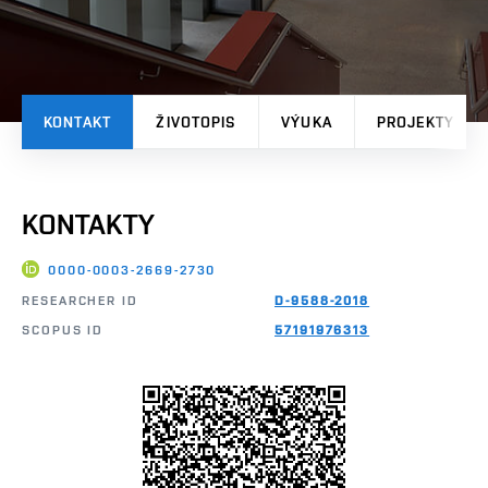
KONTAKT
ŽIVOTOPIS
VÝUKA
PROJEKTY
KONTAKTY
0000-0003-2669-2730
RESEARCHER ID
D-9588-2018
SCOPUS ID
57191976313