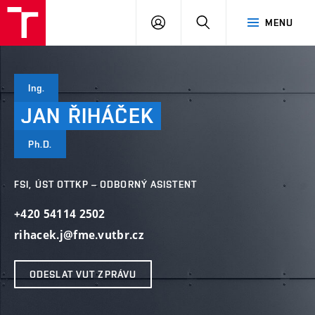
VUT
PŘIHLÁSIT
HLEDAT
MENU
SE
Ing.
JAN
ŘIHÁČEK
Ph.D.
FSI, ÚST OTTKP – ODBORNÝ ASISTENT
+420 54114 2502
rihacek.j@fme.vutbr.cz
ODESLAT VUT ZPRÁVU