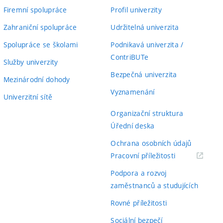
Firemní spolupráce
Profil univerzity
Zahraniční spolupráce
Udržitelná univerzita
Spolupráce se školami
Podnikavá univerzita /
ContriBUTe
Služby univerzity
Bezpečná univerzita
Mezinárodní dohody
Vyznamenání
Univerzitní sítě
Organizační struktura
Úřední deska
Ochrana osobních údajů
(externí
Pracovní příležitosti
odkaz)
Podpora a rozvoj
zaměstnanců a studujících
Rovné příležitosti
Sociální bezpečí