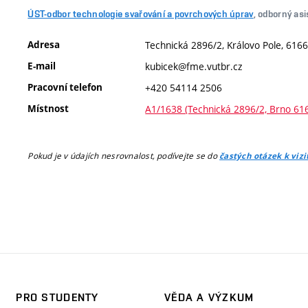
ÚST-odbor technologie svařování a povrchových úprav
, odborný as
Adresa
Technická 2896/2, Královo Pole, 6166
E-mail
kubicek@fme.vutbr.cz
Pracovní telefon
+420 54114 2506
Místnost
A1/1638 (Technická 2896/2, Brno 61
Pokud je v údajích nesrovnalost, podívejte se do
častých otázek k viz
PRO STUDENTY
VĚDA A VÝZKUM