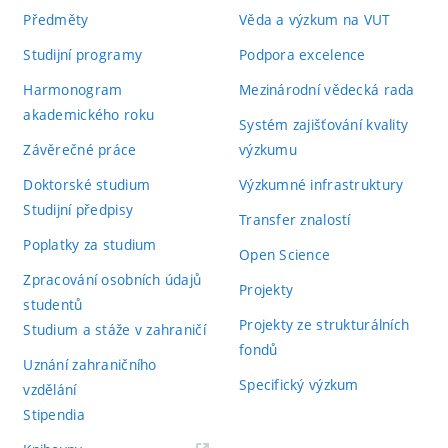
Předměty
Věda a výzkum na VUT
Studijní programy
Podpora excelence
Harmonogram
Mezinárodní vědecká rada
akademického roku
Systém zajišťování kvality
Závěrečné práce
výzkumu
Doktorské studium
Výzkumné infrastruktury
Studijní předpisy
Transfer znalostí
Poplatky za studium
Open Science
Zpracování osobních údajů
Projekty
studentů
Projekty ze strukturálních
Studium a stáže v zahraničí
fondů
Uznání zahraničního
Specifický výzkum
vzdělání
Stipendia