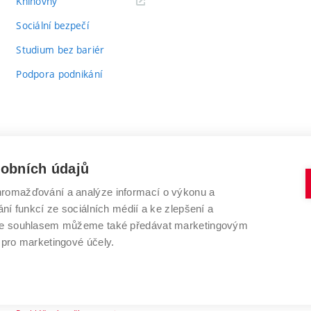
(externí
Knihovny
odkaz)
Sociální bezpečí
Studium bez bariér
Podpora podnikání
sobních údajů
romažďování a analýze informací o výkonu a
VYSOKÉ UČENÍ TECHNICKÉ V BRNĚ
ní funkcí ze sociálních médií a ke zlepšení a
Antonínská 548/1
www.vut.cz
 Se souhlasem můžeme také předávat marketingovým
602 00 Brno
vut@vutbr.cz
 pro marketingové účely.