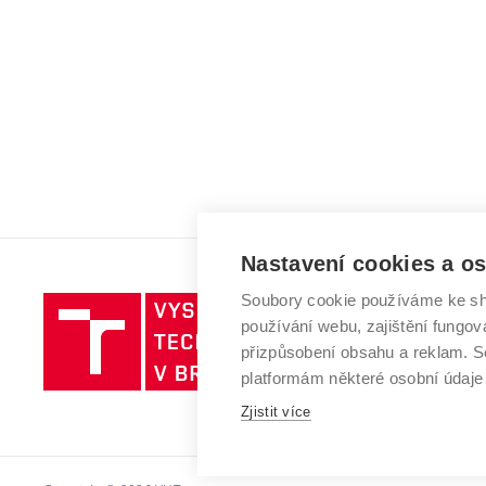
Nastavení cookies a o
Soubory cookie používáme ke sh
Vysoké
používání webu, zajištění fungová
učení
přizpůsobení obsahu a reklam.
technické
platformám některé osobní údaje
v
Zjistit více
Brně