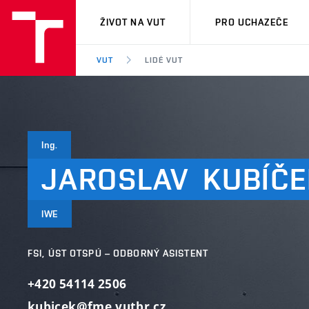
VUT
ŽIVOT NA VUT
PRO UCHAZEČE
VUT
LIDÉ VUT
Ing.
JAROSLAV
KUBÍČE
IWE
FSI, ÚST OTSPÚ – ODBORNÝ ASISTENT
+420 54114 2506
kubicek@fme.vutbr.cz