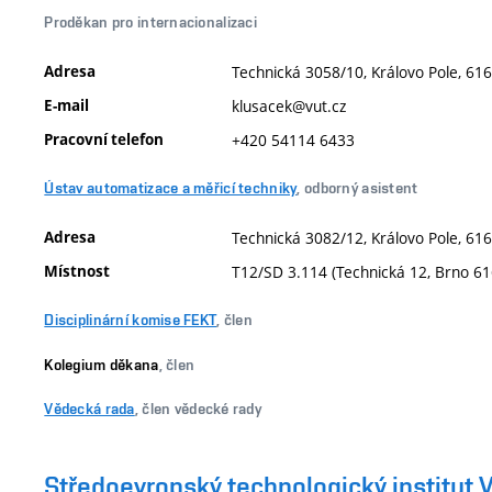
Proděkan pro internacionalizaci
Adresa
Technická 3058/10, Královo Pole, 616
E-mail
klusacek@vut.cz
Pracovní telefon
+420 54114 6433
Ústav automatizace a měřicí techniky
, odborný asistent
Adresa
Technická 3082/12, Královo Pole, 616
Místnost
T12/SD 3.114 (Technická 12, Brno 6
Disciplinární komise FEKT
, člen
Kolegium děkana
, člen
Vědecká rada
, člen vědecké rady
Středoevropský technologický institut 