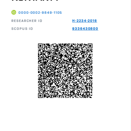
0000-0002-9849-1105
RESEARCHER ID
H-2234-2016
SCOPUS ID
9336430800