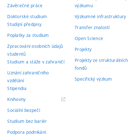
Závěrečné práce
výzkumu
Doktorské studium
Výzkumné infrastruktury
Studijní předpisy
Transfer znalostí
Poplatky za studium
Open Science
Zpracování osobních údajů
Projekty
studentů
Projekty ze strukturálních
Studium a stáže v zahraničí
fondů
Uznání zahraničního
Specifický výzkum
vzdělání
Stipendia
(externí
Knihovny
odkaz)
Sociální bezpečí
Studium bez bariér
Podpora podnikání