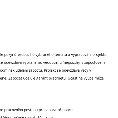
 dle pokynů vedoucího vybraného tématu a vypracování projektu
kt se odevzdává vybranému vedoucímu (nejpozději v zápočtovém
 podmínek udělení zápočtu. Projekt se odevzdává vždy v
štěné. Zápočet uděluje garant předmětu. Účast na výuce může
ího pracovního postupu pro laboratoř oboru.
i (doporučený rozsah 10 stran).