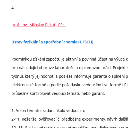
4
prof. Ing. Miloslav Pekař, CSc.
Ústav fyzikální a spotřební chemie (ÚFSCH)
Podmínkou získání zápočtu je aktivní a povinná účast na výuce
pro následující oborové laboratoře a diplomovou práci. Proje
týdnu), který jej hodnotí a posléze informuje garanta o splnění
elektronické formě a podle požadavku vedoucího i ve formě ti
průběžně kontrolovat vedoucí tématu nebo garant.
1. Volba tématu, zadání úkolů vedoucím.
2-11. Rešerše, ověřovací či předběžné experimenty, návrh dalš
12.-13. Sestavení projektu pro předpokládanou diplomovou prác