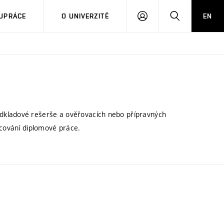
PŘIHLÁSIT
HLEDAT
UPRÁCE
O UNIVERZITĚ
EN
SE
dkladové rešerše a ověřovacích nebo přípravných
acování diplomové práce.