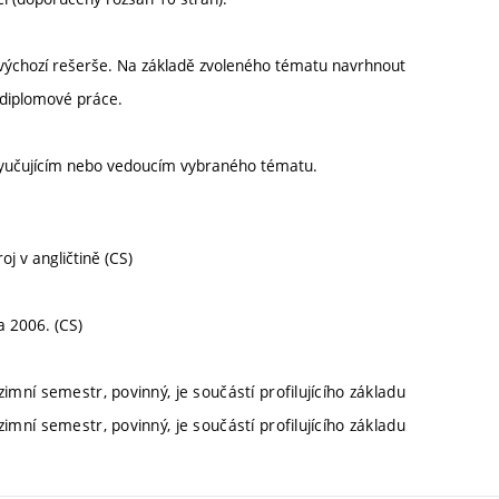
 výchozí rešerše. Na základě zvoleného tématu navrhnout
í diplomové práce.
vyučujícím nebo vedoucím vybraného tématu.
j v angličtině (CS)
a 2006. (CS)
imní semestr, povinný, je součástí profilujícího základu
imní semestr, povinný, je součástí profilujícího základu