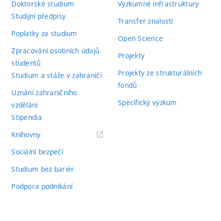
Doktorské studium
Výzkumné infrastruktury
Studijní předpisy
Transfer znalostí
Poplatky za studium
Open Science
Zpracování osobních údajů
Projekty
studentů
Projekty ze strukturálních
Studium a stáže v zahraničí
fondů
Uznání zahraničního
Specifický výzkum
vzdělání
Stipendia
(externí
Knihovny
odkaz)
Sociální bezpečí
Studium bez bariér
Podpora podnikání