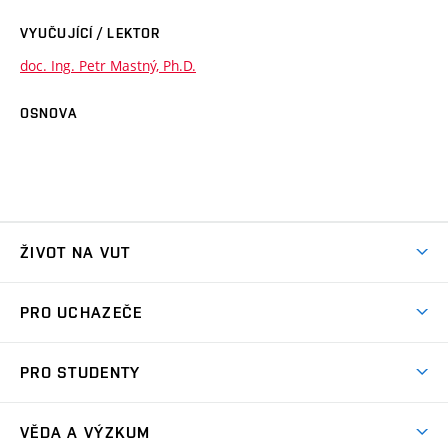
VYUČUJÍCÍ / LEKTOR
doc. Ing. Petr Mastný, Ph.D.
OSNOVA
ŽIVOT NA VUT
Atmosféra VUT
PRO UCHAZEČE
Prostory školy
Proč na VUT
Koleje
PRO STUDENTY
Studijní programy
Stravování
Předměty
Studijní předpisy
Studium a stáže v zahraničí
Stipendia
Dny otevřených dveří
VĚDA A VÝZKUM
Sport na VUT