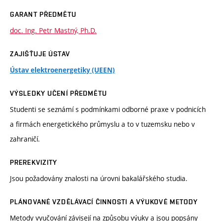
GARANT PŘEDMĚTU
doc. Ing. Petr Mastný, Ph.D.
ZAJIŠŤUJE ÚSTAV
Ústav elektroenergetiky (UEEN)
VÝSLEDKY UČENÍ PŘEDMĚTU
Studenti se seznámí s podmínkami odborné praxe v podnicích
a firmách energetického průmyslu a to v tuzemsku nebo v
zahraničí.
PREREKVIZITY
Jsou požadovány znalosti na úrovni bakalářského studia.
PLÁNOVANÉ VZDĚLÁVACÍ ČINNOSTI A VÝUKOVÉ METODY
Metody vyučování závisejí na způsobu výuky a jsou popsány