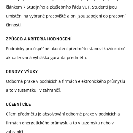
článkem 7 Studijního a zkušebního řádu VUT. Studenti jsou
umístěni na vybrané pracoviště a oni jsou zapojeni do pracovní
činnosti.
ZPŮSOB A KRITÉRIA HODNOCENÍ
Podmínky pro úspěšné ukončení předmětu stanoví každoročně
aktualizovaná vyhláška garanta předmětu.
OSNOVY VÝUKY
Odborná praxe v podnicích a firmách elektronického průmyslu
a to v tuzemsku i v zahraničí.
UČEBNÍ CÍLE
Cílem předmětu je absolvování odborné praxe v podnicích a
firmách energetického průmyslu a to v tuzemsku nebo v
zahraničí.