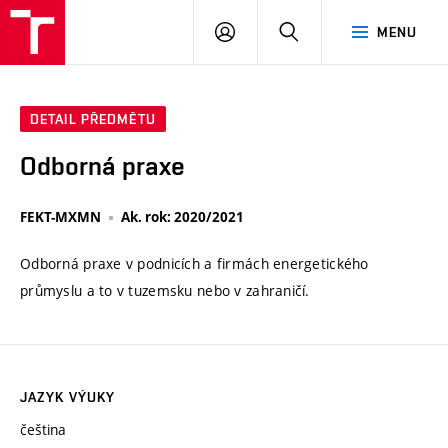
VUT
PŘIHLÁSIT
HLEDAT
MENU
SE
DETAIL PŘEDMĚTU
Odborná praxe
FEKT-MXMN
Ak. rok: 2020/2021
Odborná praxe v podnicích a firmách energetického
průmyslu a to v tuzemsku nebo v zahraničí.
JAZYK VÝUKY
čeština