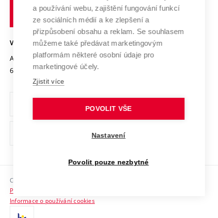
učení
Služby univerzity
Transfer znalostí
a používání webu, zajištění fungování funkcí
technické
Podnikavá univerzita / ContriBUTe
Mezinárodní dohody
ze sociálních médií a ke zlepšení a
Open Science
v
Bezpečná univerzita
přizpůsobení obsahu a reklam. Se souhlasem
Univerzitní sítě
Brně
Projekty
můžeme také předávat marketingovým
VYSOKÉ UČENÍ TECHNICKÉ V BRNĚ
Vyznamenání
platformám některé osobní údaje pro
Projekty ze strukturálních fondů
Antonínská 548/1
www.vut.cz
marketingové účely.
Organizační struktura
602 00 Brno
vut@vutbr.cz
Specifický výzkum
Zjistit více
Úřední deska
Ochrana osobních údajů
POVOLIT VŠE
(externí
Pracovní příležitosti
Nastavení
odkaz)
Podpora a rozvoj zaměstnanců a studujících
Povolit pouze nezbytné
Rovné příležitosti
Copyright © 2026 VUT
Sociální bezpečí
Prohlášení o přístupnosti
HR Award
Informace o používání cookies