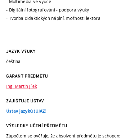
- Multimédia ve výuce
- Digitální fotografování - podpora výuky
- Tvorba didaktických náplní, možnosti lektora
JAZYK VÝUKY
čeština
GARANT PŘEDMĚTU
Ing. Martin Jílek
ZAJIŠŤUJE ÚSTAV
Ústav jazyků (UJAZ)
VÝSLEDKY UČENÍ PŘEDMĚTU
Zápočtem se ověřuje, že absolvent předmětu je schopen: