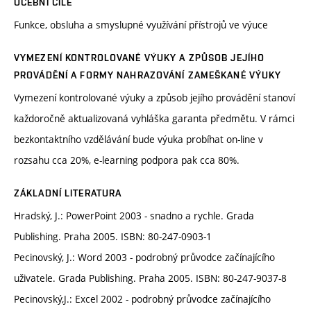
UČEBNÍ CÍLE
Funkce, obsluha a smyslupné využívání přístrojů ve výuce
VYMEZENÍ KONTROLOVANÉ VÝUKY A ZPŮSOB JEJÍHO
PROVÁDĚNÍ A FORMY NAHRAZOVÁNÍ ZAMEŠKANÉ VÝUKY
Vymezení kontrolované výuky a způsob jejího provádění stanoví
každoročně aktualizovaná vyhláška garanta předmětu. V rámci
bezkontaktního vzdělávání bude výuka probíhat on-line v
rozsahu cca 20%, e-learning podpora pak cca 80%.
ZÁKLADNÍ LITERATURA
Hradský, J.: PowerPoint 2003 - snadno a rychle. Grada
Publishing. Praha 2005. ISBN: 80-247-0903-1
Pecinovský, J.: Word 2003 - podrobný průvodce začínajícího
uživatele. Grada Publishing. Praha 2005. ISBN: 80-247-9037-8
Pecinovský,J.: Excel 2002 - podrobný průvodce začínajícího