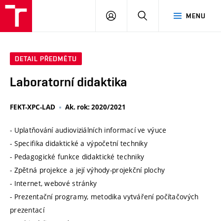
VUT
PŘIHLÁSIT
HLEDAT
MENU
SE
DETAIL PŘEDMĚTU
Laboratorní didaktika
FEKT-XPC-LAD
Ak. rok: 2020/2021
- Uplatňování audioviziálních informací ve výuce
- Specifika didaktické a výpočetní techniky
- Pedagogické funkce didaktické techniky
- Zpětná projekce a její výhody-projekční plochy
- Internet, webové stránky
- Prezentační programy, metodika vytváření počítačových
prezentací