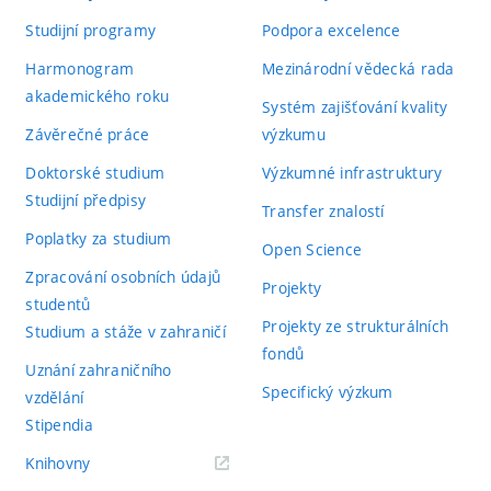
Studijní programy
Podpora excelence
Harmonogram
Mezinárodní vědecká rada
akademického roku
Systém zajišťování kvality
Závěrečné práce
výzkumu
Doktorské studium
Výzkumné infrastruktury
Studijní předpisy
Transfer znalostí
Poplatky za studium
Open Science
Zpracování osobních údajů
Projekty
studentů
Projekty ze strukturálních
Studium a stáže v zahraničí
fondů
Uznání zahraničního
Specifický výzkum
vzdělání
Stipendia
(externí
Knihovny
odkaz)