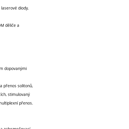
laserové diody,
DM děliče a
nem dopovanými
 a přenos solitonů,
ích, stimulovaný
ultiplexní přenos.
 a zabezpečovací