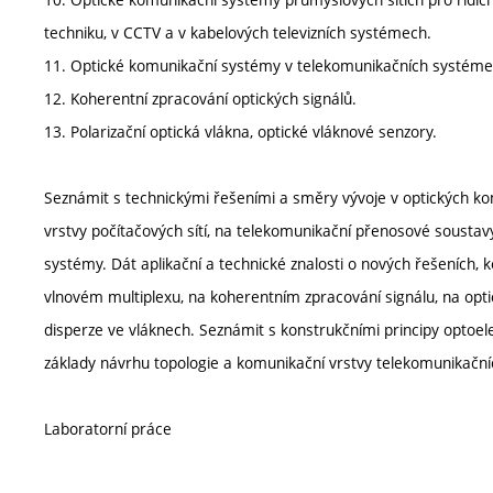
techniku, v CCTV a v kabelových televizních systémech.
11. Optické komunikační systémy v telekomunikačních systéme
12. Koherentní zpracování optických signálů.
13. Polarizační optická vlákna, optické vláknové senzory.
Seznámit s technickými řešeními a směry vývoje v optických ko
vrstvy počítačových sítí, na telekomunikační přenosové soustavy
systémy. Dát aplikační a technické znalosti o nových řešeních,
vlnovém multiplexu, na koherentním zpracování signálu, na optic
disperze ve vláknech. Seznámit s konstrukčními principy optoele
základy návrhu topologie a komunikační vrstvy telekomunikačníc
Laboratorní práce