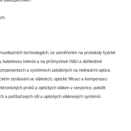
ch.
munikačních technologiích, se zaměřením na protokoly fyzické
, kabelovou televizi a na průmyslové řídící a dohledové
 komponentech a systémech založených na nelineární optice,
kém zesilování ve vláknech, optické filtraci a kompenzaci
ktronických prvků a optických vláken v senzorice, položit
h a počítačových sítí a optických vláknových systémů.