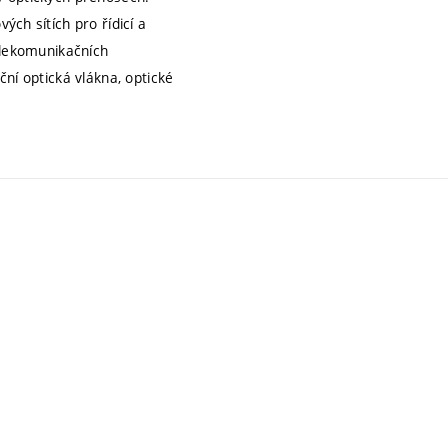
ch sítích pro řídicí a
elekomunikačních
ní optická vlákna, optické