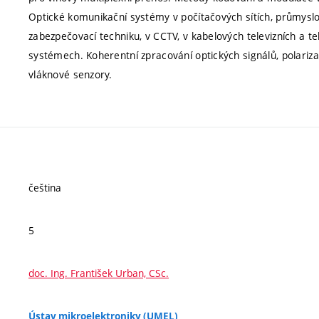
Optické komunikační systémy v počítačových sítích, průmyslový
zabezpečovací techniku, v CCTV, v kabelových televizních a t
systémech. Koherentní zpracování optických signálů, polarizač
vláknové senzory.
čeština
5
doc. Ing. František Urban, CSc.
Ústav mikroelektroniky (UMEL)