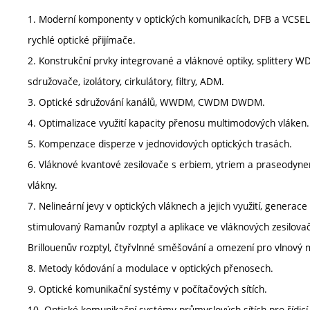
1. Moderní komponenty v optických komunikacích, DFB a VCSEL 
rychlé optické přijímače.
2. Konstrukční prvky integrované a vláknové optiky, splittery W
sdružovače, izolátory, cirkulátory, filtry, ADM.
3. Optické sdružování kanálů, WWDM, CWDM DWDM.
4. Optimalizace využití kapacity přenosu multimodových vláken.
5. Kompenzace disperze v jednovidových optických trasách.
6. Vláknové kvantové zesilovače s erbiem, ytriem a praseody
vlákny.
7. Nelineární jevy v optických vláknech a jejich využití, generace
stimulovaný Ramanův rozptyl a aplikace ve vláknových zesilovač
Brillouenův rozptyl, čtyřvlnné směšování a omezení pro vlnový m
8. Metody kódování a modulace v optických přenosech.
9. Optické komunikační systémy v počítačových sítích.
10. Optické komunikační systémy průmyslových sítích pro řídicí