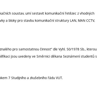
kačních soustav, umí sestavit komunikační řetězec z vhodných
rvky a bloky pro stavbu komunikační struktury LAN, MAN CCTV,
 znalého pro samostatnou činnost“ dle Vyhl. 50/1978 Sb., kterou
alifikaci jsou uvedeny ve Směrnici děkana Seznámení studentů s
nkem 7 Studijního a zkušebního řádu VUT.