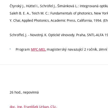
Čtyroký J., Hüttel I., Schröfel J., Šimánková L.: Integrovaná opti
Saleh B. E. A., Teich M. C.: Fundamentals of photonics, New York
Y. Chai, Applied Photonics, Academic Press, California, 1994. (EN
Schroffel, J. - Novotný, K. Optické vlnovody. Praha, SNTL-ALFA 1
Program
MPC-MEL
magisterský navazující 2 ročník, zimní
26 hod., nepovinná
doc. Ing. František Urban, CSc.