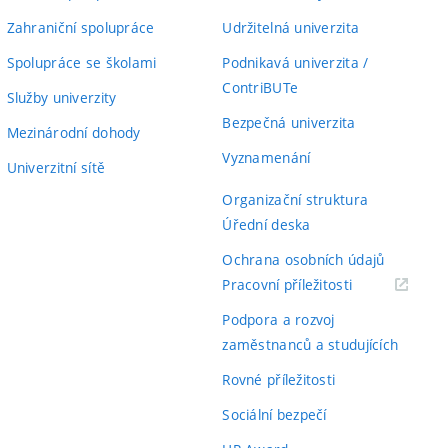
Zahraniční spolupráce
Udržitelná univerzita
Spolupráce se školami
Podnikavá univerzita /
ContriBUTe
Služby univerzity
Bezpečná univerzita
Mezinárodní dohody
Vyznamenání
Univerzitní sítě
Organizační struktura
Úřední deska
Ochrana osobních údajů
(externí
Pracovní příležitosti
odkaz)
Podpora a rozvoj
zaměstnanců a studujících
Rovné příležitosti
Sociální bezpečí