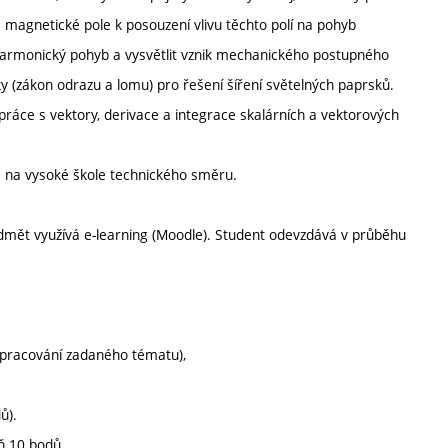
 a magnetické pole k posouzení vlivu těchto polí na pohyb
harmonický pohyb a vysvětlit vznik mechanického postupného
y (zákon odrazu a lomu) pro řešení šíření světelných paprsků.
ráce s vektory, derivace a integrace skalárních a vektorových
a na vysoké škole technického směru.
edmět využívá e-learning (Moodle). Student odevzdává v průběhu
 zpracování zadaného tématu),
ů).
oň 10 bodů.