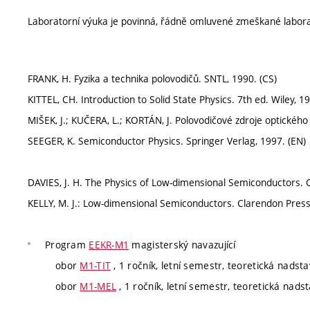
Laboratorní výuka je povinná, řádně omluvené zmeškané laborat
FRANK, H. Fyzika a technika polovodičů. SNTL, 1990. (CS)
KITTEL, CH. Introduction to Solid State Physics. 7th ed. Wiley, 1
MIŠEK, J.; KUČERA, L.; KORTÁN, J. Polovodičové zdroje optického 
SEEGER, K. Semiconductor Physics. Springer Verlag, 1997. (EN)
DAVIES, J. H. The Physics of Low-dimensional Semiconductors. 
KELLY, M. J.: Low-dimensional Semiconductors. Clarendon Press
Program
EEKR-M1
magisterský navazující
obor
M1-TIT
, 1 ročník, letní semestr, teoretická nadst
obor
M1-MEL
, 1 ročník, letní semestr, teoretická nads