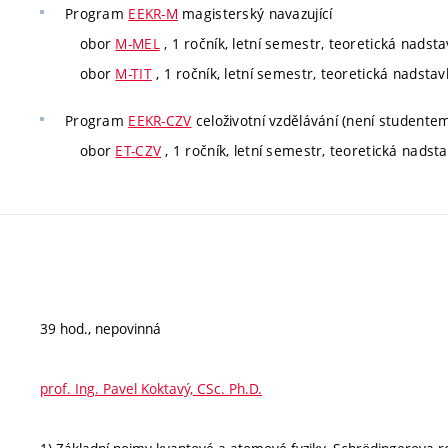
Program
EEKR-M
magisterský navazující
obor
M-MEL
, 1 ročník, letní semestr, teoretická nadst
obor
M-TIT
, 1 ročník, letní semestr, teoretická nadsta
Program
EEKR-CZV
celoživotní vzdělávání (není studente
obor
ET-CZV
, 1 ročník, letní semestr, teoretická nadst
39 hod., nepovinná
prof. Ing. Pavel Koktavý, CSc. Ph.D.