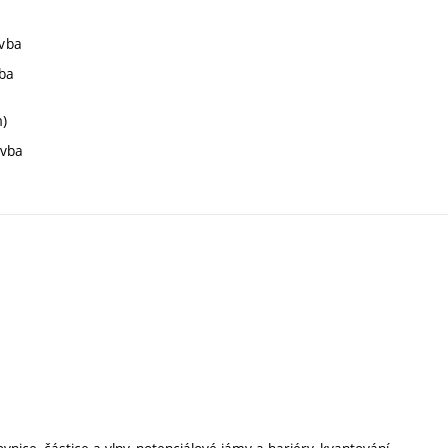
avba
vba
m)
avba