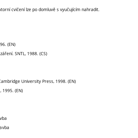
orní cvičení lze po domluvě s vyučujícím nahradit.
996. (EN)
záření. SNTL, 1988. (CS)
Cambridge University Press, 1998. (EN)
, 1995. (EN)
avba
tavba