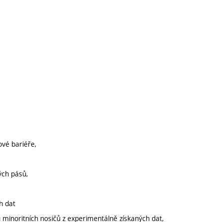
ové bariéře,
ých pásů,
h dat
u minoritních nosičů z experimentálně získaných dat,