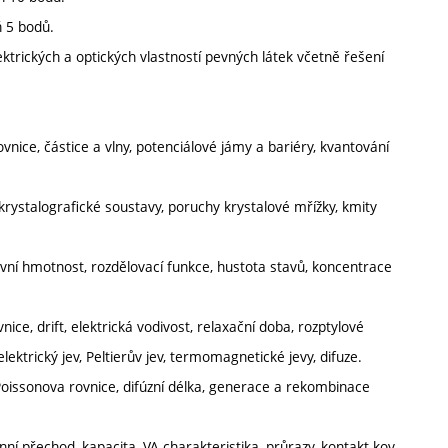
ň 5 bodů.
ektrických a optických vlastností pevných látek včetně řešení
nice, částice a vlny, potenciálové jámy a bariéry, kvantování
, krystalografické soustavy, poruchy krystalové mřížky, kmity
ivní hmotnost, rozdělovací funkce, hustota stavů, koncentrace
ice, drift, elektrická vodivost, relaxační doba, rozptylové
ktrický jev, Peltierův jev, termomagnetické jevy, difuze.
Poissonova rovnice, difúzní délka, generace a rekombinace
přechod, kapacita, VA charakteristika, průrazy, kontakt kov-