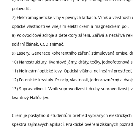
polovodič.
7) Elektromagnetické vlny v pevných látkách. Vznik a vlastnosti e
optické vlastnosti ve vnějším elektrickém a magnetickém poli.
8) Polovodičové zdroje a detektory záření. Zářivá a nezářivá r
solární článek, CCD snímač.
9) Lasery. Generace koherentního záření, stimulovaná emise, dr
10) Nanostruktury. Kvantové jámy, dráty, tečky, jednofotonová s
11) Nelineární optické jevy. Optická vlákna, nelineární prostředí,
12) Fotonické krystaly. Princip, vlastnosti, jednorozměrný a dvoj
13) Supravodivost. Vznik supravodivosti, druhy supravodivosti, v
kvantový Hallův jev.
Cílem je poskytnout studentům přehled vybraných elektrických a
spektra zajímavých aplikací. Praktické ověření získaných pozna