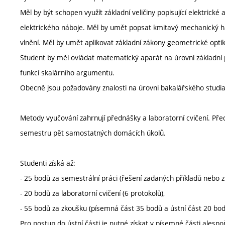
Měl by být schopen využít základní veličiny popisující elektrické
elektrického náboje. Měl by umět popsat kmitavý mechanický 
vlnění. Měl by umět aplikovat základní zákony geometrické optik
Student by měl ovládat matematický aparát na úrovni základní p
funkcí skalárního argumentu.
Obecně jsou požadovány znalosti na úrovni bakalářského studi
Metody vyučování zahrnují přednášky a laboratorní cvičení. Př
semestru pět samostatných domácích úkolů.
Studenti získá až:
- 25 bodů za semestrální práci (řešení zadaných příkladů nebo
- 20 bodů za laboratorní cvičení (6 protokolů),
- 55 bodů za zkoušku (písemná část 35 bodů a ústní část 20 bod
Pro postup do ústní části je nutné získat v písemné části alesp