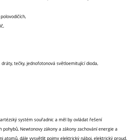
polovodičích,
ič,
 dráty, tečky, jednofotonová světloemitující dioda,
kartézský systém souřadnic a měl by ovládat řešení
 pohybů, Newtonovy zákony a zákony zachování energie a
 atomů, dále vysvětlit pojmy elektrický náboj, elektrický proud.