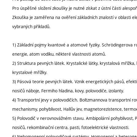
Pro úspěšné složení zkoušky je nutné získat z ústní části alespo
Zkouška je zaměřena na ověření základních znalostí v oblasti el
vybraných příkladů.
1) Základní pojmy kvantové a atomové fyziky. Schrödingerova rov
energie, atom vodíku, některé vlastnosti atomů.
2) Struktura pevných látek. Krystalické látky, krystalová mřížka
krystalové mřížky.
3) Pásová teorie pevných látek. Vznik energetických pásů, efekt
nosičů náboje, Fermiho hladina, kovy, polovodiče, izolanty.
4) Transportní jevy v polovodičích. Boltzmannova transportní rovn
mechanismy, pohyblivost, Hallův jev, magnetorezistence, termoele
5) Polovodič v nerovnovážném stavu. Ambipolární pohyblivost, 
nosičů, rekombinační centra, pasti, fotoelektrické vlastnosti.
6) Nehomogenní polovodičové systémy. Homogenní a heterogenní 