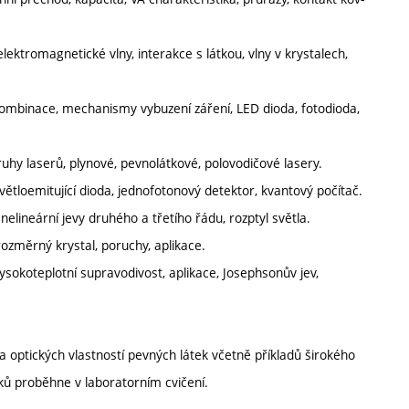
lektromagnetické vlny, interakce s látkou, vlny v krystalech,
ekombinace, mechanismy vybuzení záření, LED dioda, fotodioda,
uhy laserů, plynové, pevnolátkové, polovodičové lasery.
větloemitující dioda, jednofotonový detektor, kvantový počítač.
 nelineární jevy druhého a třetího řádu, rozptyl světla.
rozměrný krystal, poruchy, aplikace.
ysokoteplotní supravodivost, aplikace, Josephsonův jev,
 optických vlastností pevných látek včetně příkladů širokého
tků proběhne v laboratorním cvičení.