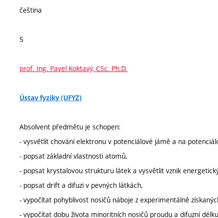
čeština
5
prof. Ing. Pavel Koktavý, CSc. Ph.D.
Ústav fyziky (UFYZ)
Absolvent předmětu je schopen:
- vysvětlit chování elektronu v potenciálové jámě a na potenciál
- popsat základní vlastnosti atomů,
- popsat krystalovou strukturu látek a vysvětlit vznik energetick
- popsat drift a difuzi v pevných látkách,
- vypočítat pohyblivost nosičů náboje z experimentálně získanýc
- vypočítat dobu života minoritních nosičů proudu a difuzní délk