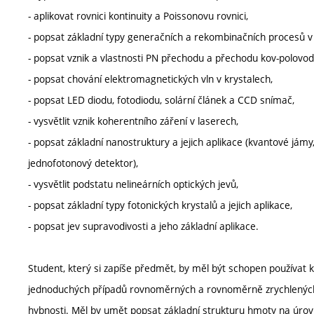
- aplikovat rovnici kontinuity a Poissonovu rovnici,
- popsat základní typy generačních a rekombinačních procesů v 
- popsat vznik a vlastnosti PN přechodu a přechodu kov-polovod
- popsat chování elektromagnetických vln v krystalech,
- popsat LED diodu, fotodiodu, solární článek a CCD snímač,
- vysvětlit vznik koherentního záření v laserech,
- popsat základní nanostruktury a jejich aplikace (kvantové jámy,
jednofotonový detektor),
- vysvětlit podstatu nelineárních optických jevů,
- popsat základní typy fotonických krystalů a jejich aplikace,
- popsat jev supravodivosti a jeho základní aplikace.
Student, který si zapíše předmět, by měl být schopen používat 
jednoduchých případů rovnoměrných a rovnoměrně zrychlených
hybnosti. Měl by umět popsat základní strukturu hmoty na úrovni