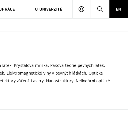
PŘIHLÁSIT
HLEDAT
UPRÁCE
O UNIVERZITĚ
EN
SE
 látek. Krystalová mřížka. Pásová teorie pevných látek.
tek. Elektromagnetické vlny v pevných látkách. Optické
detektory záření. Lasery. Nanostruktury. Nelineární optické