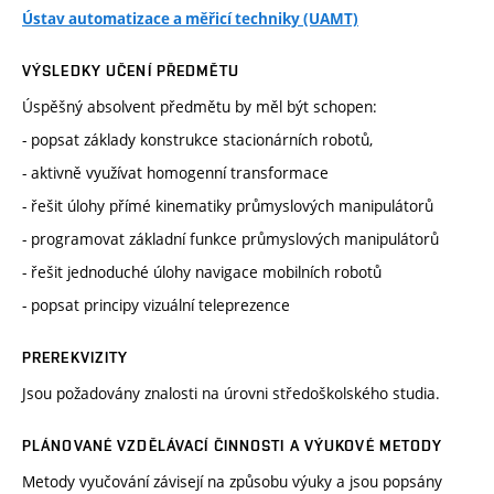
Ústav automatizace a měřicí techniky (UAMT)
VÝSLEDKY UČENÍ PŘEDMĚTU
Úspěšný absolvent předmětu by měl být schopen:
- popsat základy konstrukce stacionárních robotů,
- aktivně využívat homogenní transformace
- řešit úlohy přímé kinematiky průmyslových manipulátorů
- programovat základní funkce průmyslových manipulátorů
- řešit jednoduché úlohy navigace mobilních robotů
- popsat principy vizuální teleprezence
PREREKVIZITY
Jsou požadovány znalosti na úrovni středoškolského studia.
PLÁNOVANÉ VZDĚLÁVACÍ ČINNOSTI A VÝUKOVÉ METODY
Metody vyučování závisejí na způsobu výuky a jsou popsány