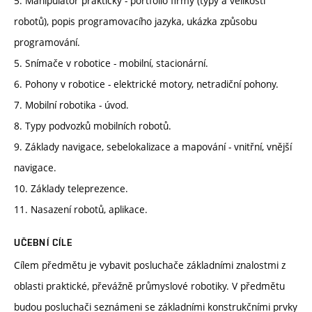
5. Manipulátor prakticky - portfolio firmy (typy a velikosti
robotů), popis programovacího jazyka, ukázka způsobu
programování.
5. Snímače v robotice - mobilní, stacionární.
6. Pohony v robotice - elektrické motory, netradiční pohony.
7. Mobilní robotika - úvod.
8. Typy podvozků mobilních robotů.
9. Základy navigace, sebelokalizace a mapování - vnitřní, vnější
navigace.
10. Základy teleprezence.
11. Nasazení robotů, aplikace.
UČEBNÍ CÍLE
Cílem předmětu je vybavit posluchače základními znalostmi z
oblasti praktické, převážně průmyslové robotiky. V předmětu
budou posluchači seznámeni se základními konstrukčními prvky