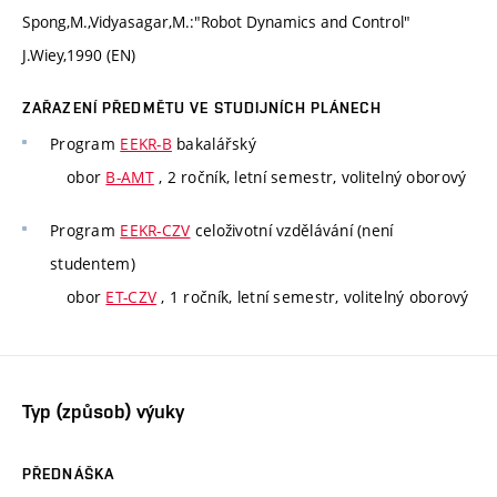
Spong,M.,Vidyasagar,M.:"Robot Dynamics and Control"
J.Wiey,1990 (EN)
ZAŘAZENÍ PŘEDMĚTU VE STUDIJNÍCH PLÁNECH
Program
EEKR-B
bakalářský
obor
B-AMT
, 2 ročník, letní semestr, volitelný oborový
Program
EEKR-CZV
celoživotní vzdělávání (není
studentem)
obor
ET-CZV
, 1 ročník, letní semestr, volitelný oborový
Typ (způsob) výuky
PŘEDNÁŠKA