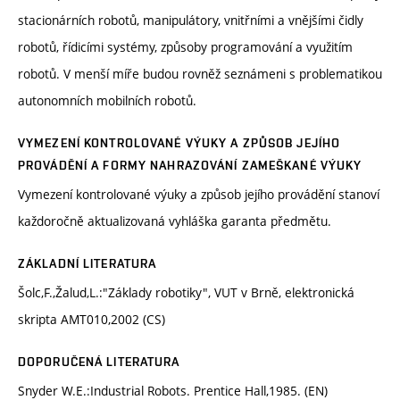
stacionárních robotů, manipulátory, vnitřními a vnějšími čidly
robotů, řídicími systémy, způsoby programování a využitím
robotů. V menší míře budou rovněž seznámeni s problematikou
autonomních mobilních robotů.
VYMEZENÍ KONTROLOVANÉ VÝUKY A ZPŮSOB JEJÍHO
PROVÁDĚNÍ A FORMY NAHRAZOVÁNÍ ZAMEŠKANÉ VÝUKY
Vymezení kontrolované výuky a způsob jejího provádění stanoví
každoročně aktualizovaná vyhláška garanta předmětu.
ZÁKLADNÍ LITERATURA
Šolc,F.,Žalud,L.:"Základy robotiky", VUT v Brně, elektronická
skripta AMT010,2002 (CS)
DOPORUČENÁ LITERATURA
Snyder W.E.:Industrial Robots. Prentice Hall,1985. (EN)