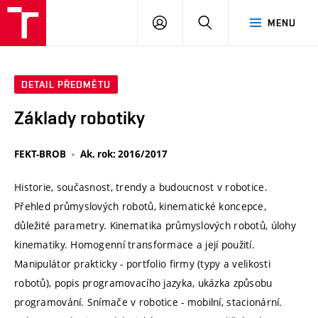
VUT
PŘIHLÁSIT
HLEDAT
MENU
SE
DETAIL PŘEDMĚTU
Základy robotiky
FEKT-BROB
Ak. rok: 2016/2017
Historie, současnost, trendy a budoucnost v robotice.
Přehled průmyslových robotů, kinematické koncepce,
důležité parametry. Kinematika průmyslových robotů, úlohy
kinematiky. Homogenní transformace a její použití.
Manipulátor prakticky - portfolio firmy (typy a velikosti
robotů), popis programovacího jazyka, ukázka způsobu
programování. Snímače v robotice - mobilní, stacionární.