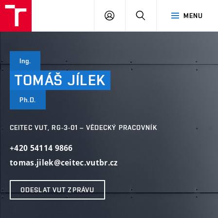
VUT
PŘIHLÁSIT
HLEDAT
MENU
SE
Ing.
TOMÁŠ
JÍLEK
Ph.D.
CEITEC VUT, RG-3-01 – VĚDECKÝ PRACOVNÍK
+420 54114 9866
tomas.jilek@ceitec.vutbr.cz
ODESLAT VUT ZPRÁVU