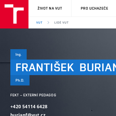
VUT
ŽIVOT NA VUT
PRO UCHAZEČE
VUT
LIDÉ VUT
Ing.
FRANTIŠEK
BURIA
Ph.D.
FEKT – EXTERNÍ PEDAGOG
+420 54114 6428
burianf@vut.cz