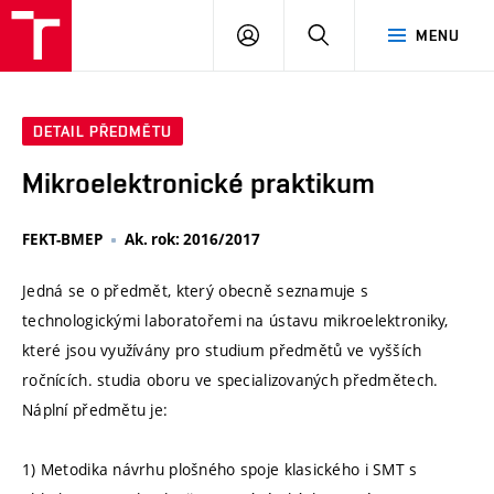
VUT
PŘIHLÁSIT
HLEDAT
MENU
SE
DETAIL PŘEDMĚTU
Mikroelektronické praktikum
FEKT-BMEP
Ak. rok: 2016/2017
Jedná se o předmět, který obecně seznamuje s
technologickými laboratořemi na ústavu mikroelektroniky,
které jsou využívány pro studium předmětů ve vyšších
ročnících. studia oboru ve specializovaných předmětech.
Náplní předmětu je:
1) Metodika návrhu plošného spoje klasického i SMT s