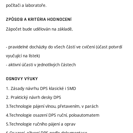
počítači a laboratoře.
ZPŮSOB A KRITÉRIA HODNOCENÍ
Zápočet bude udělován na základě,
- pravidelné docházky do všech částí ve cvičení (účast potvrdí
vyučující na lístek)
- aktivní účasti v jednotlivých částech
OSNOVY VÝUKY
1. Zásady návrhu DPS klasické i SMD
2. Praktický návrh desky DPS
3.Technologie pájení vlnou, přetavením, v parách
4.Technologie osazení DPS ruční, poloautomatem
5.Technologie ručního pájení a oprav
6 Osazení, oživení DPS podle dokumentace