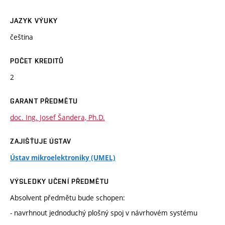
JAZYK VÝUKY
čeština
POČET KREDITŮ
2
GARANT PŘEDMĚTU
doc. Ing. Josef Šandera, Ph.D.
ZAJIŠŤUJE ÚSTAV
Ústav mikroelektroniky (UMEL)
VÝSLEDKY UČENÍ PŘEDMĚTU
Absolvent předmětu bude schopen:
- navrhnout jednoduchý plošný spoj v návrhovém systému