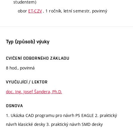
studentem)
obor
ET-CZV
, 1 ročník, letní semestr, povinný
Typ (způsob) výuky
CVIČENÍ ODBORNÉHO ZÁKLADU
8 hod., povinná
VYUČUJÍCÍ / LEKTOR
doc. Ing. Josef Šandera, Ph.D.
OSNOVA
1. Ukázka CAD programu pro návrh PS EAGLE 2. praktický
návrh klasické desky 3. praktický návrh SMD desky