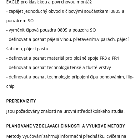
EAGLE pro klasickou a povrchovou montáž
- zapájet jednoduchý obvod s čipovými součástkami 0805 a
pouzdrem SO
- vyměnit čipová pouzdra 0805 a pouzdra SO
- definovat a poznat pájení vlnou, přetavením,v parách, pájecí
šablonu, pájecí pastu
- definovat a poznat materiál pro plošné spoje FR3 a FR4
- definovat a poznat technologii tenké a tlusté vrstvy
- definovat a poznat technologie připojení čipu bondováním, flip-
chip
PREREKVIZITY
Jsou požadovány znalosti na úrovni středoškolského studia.
PLÁNOVANÉ VZDĚLÁVACÍ ČINNOSTI A VÝUKOVÉ METODY
Metody vyučování zahrnují informační přednášku, cvičení na