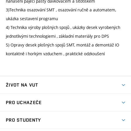
nanášení pájecí pasty dávkovačem a sítotiskem
3)Technika osazování SMT , osazování ručně a automatem,
ukázka sestavení programu
4) Technika výroby plošných spojů , ukázky desek vyrobených
jednotlivými technologiemi , základní materiály pro DPS
5) Opravy desek plošných spojů SMT, montáž a demontáž IO
kontaktně i horkým vzduchem , praktické odzkoušení
ŽIVOT NA VUT
Atmosféra VUT
PRO UCHAZEČE
Prostory školy
Proč na VUT
Koleje
PRO STUDENTY
Studijní programy
Stravování