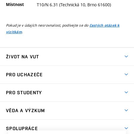
Místnost
T10/N 6.31 (Technická 10, Brno 61600)
Pokud je v údajích nesrovnalost, podívejte se do
častých otázek k
.
vizitkám
ŽIVOT NA VUT
Atmosféra VUT
PRO UCHAZEČE
Prostory školy
Proč na VUT
Koleje
PRO STUDENTY
Studijní programy
Stravování
Předměty
Studijní předpisy
Studium a stáže v zahraničí
Stipendia
Dny otevřených dveří
VĚDA A VÝZKUM
Sport na VUT
(externí
Studijní programy
Poplatky za studium
Uznání zahraničního vzdělání
Knihovny
Aktivity pro juniory
Studentský život
odkaz)
Věda a výzkum na VUT
Harmonogram akademického roku
Zpracování osobních údajů studentů
Sociální bezpečí
SPOLUPRÁCE
Celoživotní vzdělávání
Brno
Podpora excelence