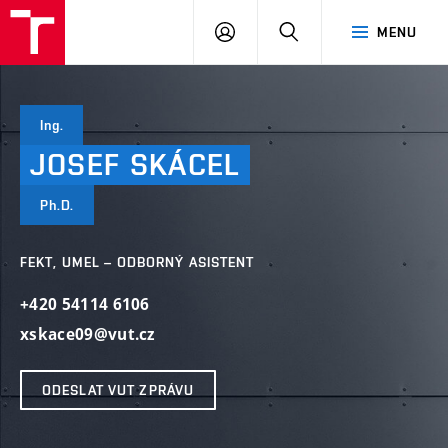
VUT
PŘIHLÁSIT
HLEDAT
MENU
SE
Ing.
JOSEF
SKÁCEL
Ph.D.
FEKT, UMEL – ODBORNÝ ASISTENT
+420 54114 6106
xskace09@vut.cz
ODESLAT VUT ZPRÁVU