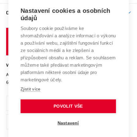
Závěrečné práce
Studium bez bariér
Zpracování osobních údajů uchazečů o studium
Firemní spolupráce
Mezinárodní vědecká rada
Nastavení cookies a osobních
O UNIVERZITĚ
Doktorské studium
Podpora podnikání
E-přihláška
údajů
Zahraniční spolupráce
Systém zajišťování kvality výzkumu
Profil univerzity
Spolupráce se školami
Soubory cookie používáme ke
Vysoké
Výzkumné infrastruktury
shromažďování a analýze informací o výkonu
Udržitelná univerzita
učení
Služby univerzity
Transfer znalostí
a používání webu, zajištění fungování funkcí
technické
Podnikavá univerzita / ContriBUTe
Mezinárodní dohody
ze sociálních médií a ke zlepšení a
Open Science
v
Bezpečná univerzita
přizpůsobení obsahu a reklam. Se souhlasem
Univerzitní sítě
Brně
Projekty
můžeme také předávat marketingovým
VYSOKÉ UČENÍ TECHNICKÉ V BRNĚ
Vyznamenání
platformám některé osobní údaje pro
Projekty ze strukturálních fondů
Antonínská 548/1
www.vut.cz
marketingové účely.
Organizační struktura
602 00 Brno
vut@vutbr.cz
Specifický výzkum
Zjistit více
Úřední deska
Ochrana osobních údajů
POVOLIT VŠE
(externí
Pracovní příležitosti
Nastavení
odkaz)
Podpora a rozvoj zaměstnanců a studujících