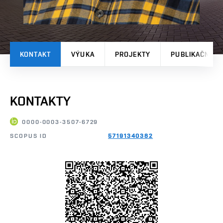
KONTAKT
VÝUKA
PROJEKTY
PUBLIKAČNÍ V
KONTAKTY
0000-0003-3507-6729
SCOPUS ID
57191340382