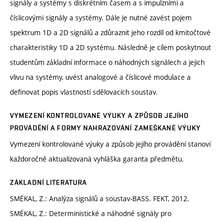
signály a systémy s diskrétním časem a s impulzními a
číslicovými signály a systémy. Dále je nutné zavést pojem
spektrum 1D a 2D signálů a zdůraznit jeho rozdíl od kmitočtové
charakteristiky 1D a 2D systému. Následně je cílem poskytnout
studentům základní informace o náhodných signálech a jejich
vlivu na systémy, uvést analogové a číslicové modulace a
definovat popis vlastností sdělovacích soustav.
VYMEZENÍ KONTROLOVANÉ VÝUKY A ZPŮSOB JEJÍHO
PROVÁDĚNÍ A FORMY NAHRAZOVÁNÍ ZAMEŠKANÉ VÝUKY
Vymezení kontrolované výuky a způsob jejího provádění stanoví
každoročně aktualizovaná vyhláška garanta předmětu.
ZÁKLADNÍ LITERATURA
SMÉKAL, Z.: Analýza signálů a soustav-BASS. FEKT, 2012.
SMÉKAL, Z.: Deterministické a náhodné signály pro