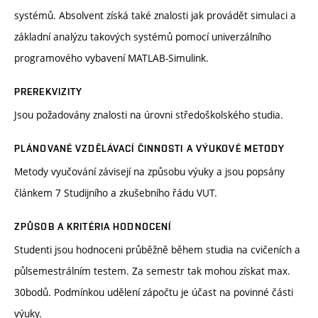
systémů. Absolvent získá také znalosti jak provádět simulaci a
základní analýzu takových systémů pomocí univerzálního
programového vybavení MATLAB-Simulink.
PREREKVIZITY
Jsou požadovány znalosti na úrovni středoškolského studia.
PLÁNOVANÉ VZDĚLÁVACÍ ČINNOSTI A VÝUKOVÉ METODY
Metody vyučování závisejí na způsobu výuky a jsou popsány
článkem 7 Studijního a zkušebního řádu VUT.
ZPŮSOB A KRITÉRIA HODNOCENÍ
Studenti jsou hodnoceni průběžně během studia na cvičeních a
půlsemestrálním testem. Za semestr tak mohou získat max.
30bodů. Podmínkou udělení zápočtu je účast na povinné části
výuky.