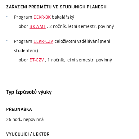
ZAŘAZENÍ PŘEDMĚTU VE STUDIJNÍCH PLÁNECH
Program
EEKR-BK
bakalářský
obor
BK-AMT
, 2 ročník, letní semestr, povinný
Program
EEKR-CZV
celoživotní vzdělávání (není
studentem)
obor
ET-CZV
, 1 ročník, letní semestr, povinný
Typ (způsob) výuky
PŘEDNÁŠKA
26 hod., nepovinná
VYUČUJÍCÍ / LEKTOR