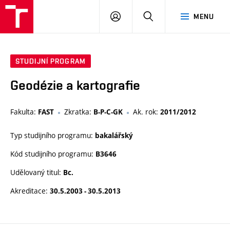
VUT
PŘIHLÁSIT
HLEDAT
MENU
SE
STUDIJNÍ PROGRAM
Geodézie a kartografie
Fakulta:
Zkratka:
Ak. rok:
FAST
B-P-C-GK
2011/2012
Typ studijního programu:
bakalářský
Kód studijního programu:
B3646
Udělovaný titul:
Bc.
Akreditace:
30.5.2003 - 30.5.2013