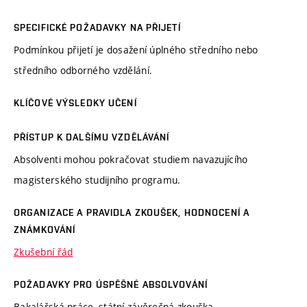
SPECIFICKÉ POŽADAVKY NA PŘIJETÍ
Podmínkou přijetí je dosažení úplného středního nebo
středního odborného vzdělání.
KLÍČOVÉ VÝSLEDKY UČENÍ
PŘÍSTUP K DALŠÍMU VZDĚLÁVÁNÍ
Absolventi mohou pokračovat studiem navazujícího
magisterského studijního programu.
ORGANIZACE A PRAVIDLA ZKOUŠEK, HODNOCENÍ A
ZNÁMKOVÁNÍ
Zkušební řád
POŽADAVKY PRO ÚSPĚŠNÉ ABSOLVOVÁNÍ
Bakalářská práce, státní závěrečná zkouška