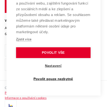
učení
Služby univerzity
Transfer znalostí
a používání webu, zajištění fungování funkcí
technické
Podnikavá univerzita / ContriBUTe
Mezinárodní dohody
ze sociálních médií a ke zlepšení a
Open Science
v
Bezpečná univerzita
přizpůsobení obsahu a reklam. Se souhlasem
Univerzitní sítě
Brně
Projekty
můžeme také předávat marketingovým
VYSOKÉ UČENÍ TECHNICKÉ V BRNĚ
Vyznamenání
platformám některé osobní údaje pro
Projekty ze strukturálních fondů
Antonínská 548/1
www.vut.cz
marketingové účely.
Organizační struktura
602 00 Brno
vut@vutbr.cz
Specifický výzkum
Zjistit více
Úřední deska
Ochrana osobních údajů
POVOLIT VŠE
(externí
Pracovní příležitosti
Nastavení
odkaz)
Podpora a rozvoj zaměstnanců a studujících
Povolit pouze nezbytné
Rovné příležitosti
Copyright © 2026 VUT
Sociální bezpečí
Prohlášení o přístupnosti
HR Award
Informace o používání cookies