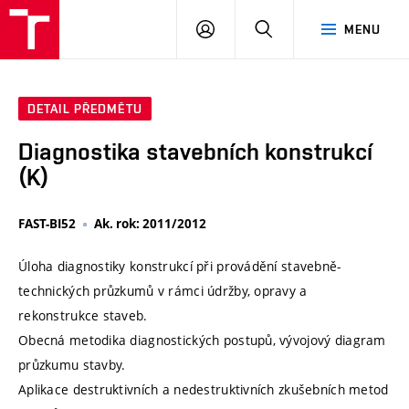
VUT
PŘIHLÁSIT
HLEDAT
MENU
SE
DETAIL PŘEDMĚTU
Diagnostika stavebních konstrukcí
(K)
FAST-BI52
Ak. rok: 2011/2012
Úloha diagnostiky konstrukcí při provádění stavebně-
technických průzkumů v rámci údržby, opravy a
rekonstrukce staveb.
Obecná metodika diagnostických postupů, vývojový diagram
průzkumu stavby.
Aplikace destruktivních a nedestruktivních zkušebních metod