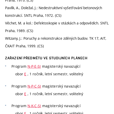
Praha, 1975. (CS)
Pavlík, A., Doležal, J.: Nedestruktivní vyšetřování betonových
konstrukcí. SNTL Praha, 1972. (CS)
Věchet, M. a kol.: Defektoskopie v otázkách a odpovědích. SNTL
Praha, 1989. (CS)
Witzany, J.: Poruchy a rekonstrukce zděných budov. TK 17, AIT,
ČKAIT Praha, 1999. (CS)
ZAŘAZENÍ PŘEDMĚTU VE STUDIJNÍCH PLÁNECH
Program
N-P-E-SI
magisterský navazující
obor
E
, 1 ročník, letní semestr, volitelný
Program
N-P-C-SI
magisterský navazující
obor
E
, 1 ročník, letní semestr, volitelný
Program
N-K-C-SI
magisterský navazující
obor
E
, 1 ročník, letní semestr, volitelný