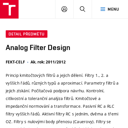
VUT
PŘIHLÁSIT
HLEDAT
MENU
SE
DETAIL PŘEDMĚTU
Analog Filter Design
FEKT-CELF
Ak. rok: 2011/2012
Princip kmitočtových filtrů a jejich dělení. Filtry 1., 2. a
vyšších řádů, různých typů a aproximací. Parametry filtrů a
jejich získání. Počítačová podpora návrhu. Kontrolní,
citlivostní a toleranční analýza filtrů. Kmitočtové a
impedanční normování a transformace. Pasivní RC a RLC
filtry vyšších řádů. Aktivní filtry RC s jedním, dvěma a třemi
OZ. Filtry s nulovými body přenosu (Cauerovy). Filtry se