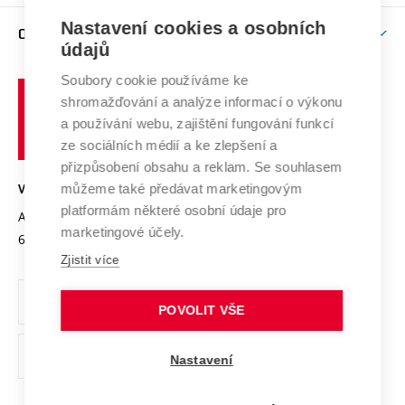
Závěrečné práce
Studium bez bariér
Zpracování osobních údajů uchazečů o studium
Firemní spolupráce
Mezinárodní vědecká rada
Nastavení cookies a osobních
O UNIVERZITĚ
Doktorské studium
Podpora podnikání
E-přihláška
údajů
Zahraniční spolupráce
Systém zajišťování kvality výzkumu
Profil univerzity
Spolupráce se školami
Soubory cookie používáme ke
Vysoké
Výzkumné infrastruktury
shromažďování a analýze informací o výkonu
Udržitelná univerzita
učení
Služby univerzity
Transfer znalostí
a používání webu, zajištění fungování funkcí
technické
Podnikavá univerzita / ContriBUTe
Mezinárodní dohody
ze sociálních médií a ke zlepšení a
Open Science
v
Bezpečná univerzita
přizpůsobení obsahu a reklam. Se souhlasem
Univerzitní sítě
Brně
Projekty
můžeme také předávat marketingovým
VYSOKÉ UČENÍ TECHNICKÉ V BRNĚ
Vyznamenání
platformám některé osobní údaje pro
Projekty ze strukturálních fondů
Antonínská 548/1
www.vut.cz
marketingové účely.
Organizační struktura
602 00 Brno
vut@vutbr.cz
Specifický výzkum
Zjistit více
Úřední deska
Ochrana osobních údajů
POVOLIT VŠE
(externí
Pracovní příležitosti
Nastavení
odkaz)
Podpora a rozvoj zaměstnanců a studujících