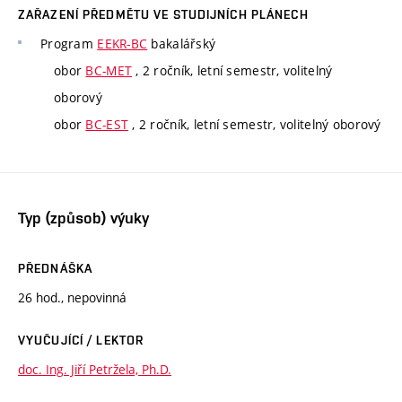
ZAŘAZENÍ PŘEDMĚTU VE STUDIJNÍCH PLÁNECH
Program
EEKR-BC
bakalářský
obor
BC-MET
, 2 ročník, letní semestr, volitelný
oborový
obor
BC-EST
, 2 ročník, letní semestr, volitelný oborový
Typ (způsob) výuky
PŘEDNÁŠKA
26 hod., nepovinná
VYUČUJÍCÍ / LEKTOR
doc. Ing. Jiří Petržela, Ph.D.