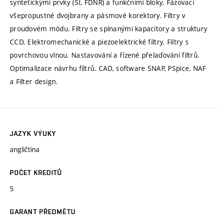
syntetickými prvky (SI, FDNR) a funkčními bloky. Fázovací
všepropustné dvojbrany a pásmové korektory. Filtry v
proudovém módu. Filtry se spínanými kapacitory a struktury
CCD. Elektromechanické a piezoelektrické filtry. Filtry s
povrchovou vlnou. Nastavování a řízené přelaďování filtrů.
Optimalizace návrhu filtrů. CAD, software SNAP, PSpice, NAF
a Filter design.
JAZYK VÝUKY
angličtina
POČET KREDITŮ
5
GARANT PŘEDMĚTU